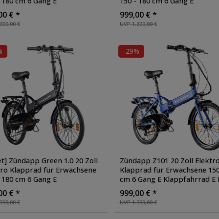
- 180 cm 6 Gang E
150 - 180 cm 6 Gang E
pfahrrad E Bike Faltrad
Klappfahrrad E Bike Faltrad
00 € *
999,00 € *
lec StVZO
, Farbe: schwarz
Pedelec StVZO
, Farbe: schwa
399,00 €
UVP 1.399,00 €
matt
%
-29%
et] Zündapp Green 1.0 20 Zoll
Zündapp Z101 20 Zoll Elektr
tro Klapprad für Erwachsene
Klapprad für Erwachsene 150
- 180 cm 6 Gang E
cm 6 Gang E Klappfahrrad E 
pfahrrad E Bike Faltrad
Faltrad Pedelec StVZO
, Farbe
00 € *
999,00 € *
lec StVZO
, Farbe: schwarz
399,00 €
UVP 1.399,00 €