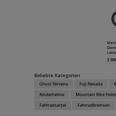
Metz
Dame
Last
Elek
3.99
Farbe
Beliebte Kategorien
Ghost Nirvana
Fuji Nevada
Kinderhelme
Mountain Bike Hel
Fahrradsattel
Fahrradbremsen