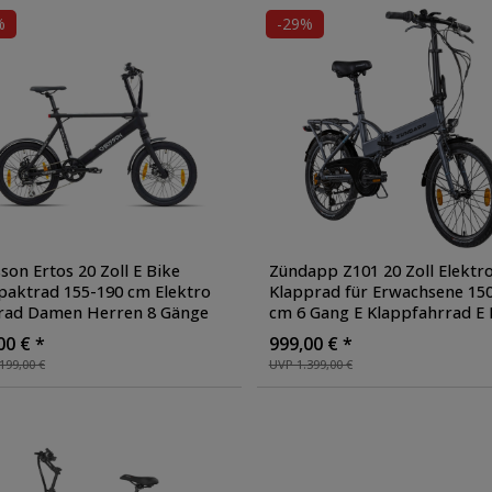
%
-29%
son Ertos 20 Zoll E Bike
Zündapp Z101 20 Zoll Elektr
aktrad 155-190 cm Elektro
Klapprad für Erwachsene 150
rad Damen Herren 8 Gänge
cm 6 Gang E Klappfahrrad E 
ibenbremsen Pedelec
, Farbe:
Faltrad Pedelec StVZO
, Farbe
00 € *
999,00 € *
arz
silber
199,00 €
UVP 1.399,00 €