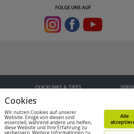
FOLGE UNS AUF
QUICKLINKS & TIPPS
SERVI
Cookies
Kunden-Login
Hilfe 
Bedienungsanleitungen
Versan
Wir nutzen Cookies auf unserer
Alle
Website. Einige von diesen sind
Partnerprogramm
Rahme
akzeptier
essenziell, während andere uns helfen,
diese Website und Ihre Erfahrung zu
Marken
Altger
verbessern. Weitere Informationen zu