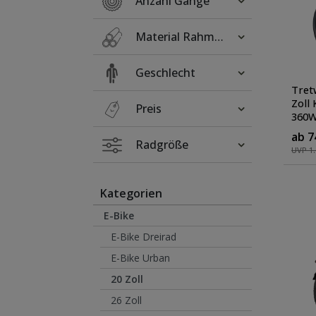
Anzahl Gänge
Material Rahmen
Geschlecht
Tret
Zoll
Preis
360W
Klap
ab 7
hell
Radgröße
UVP 1.
Kategorien
E-Bike
E-Bike Dreirad
E-Bike Urban
20 Zoll
26 Zoll