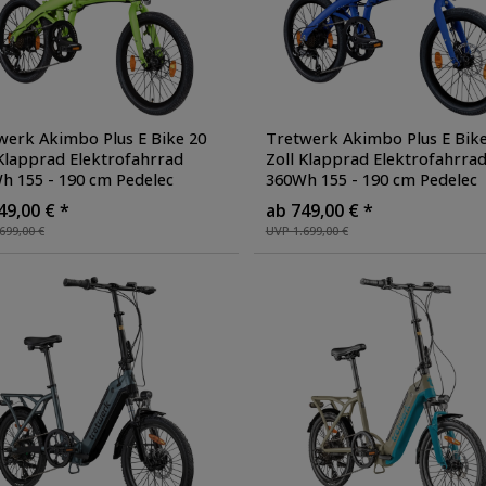
werk Akimbo Plus E Bike 20
Tretwerk Akimbo Plus E Bike
 Klapprad Elektrofahrrad
Zoll Klapprad Elektrofahrra
h 155 - 190 cm Pedelec
360Wh 155 - 190 cm Pedelec
pfahrrad 8 Gang
, Farbe:
Klappfahrrad 8 Gang
, Farbe:
49,00 € *
ab 749,00 € *
grün
699,00 €
UVP 1.699,00 €