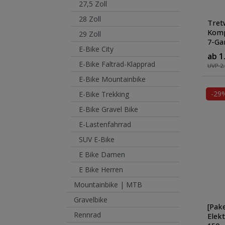
27,5 Zoll
28 Zoll
Tret
Komp
29 Zoll
7-Ga
E-Bike City
Farb
ab 1
E-Bike Faltrad-Klapprad
UVP 2.
E-Bike Mountainbike
-29
E-Bike Trekking
E-Bike Gravel Bike
E-Lastenfahrrad
SUV E-Bike
E Bike Damen
E Bike Herren
Mountainbike | MTB
Gravelbike
[Pak
Rennrad
Elek