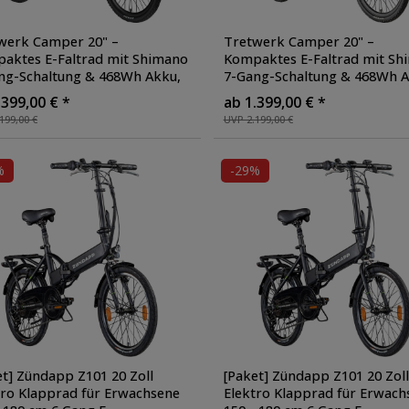
werk Camper 20" –
Tretwerk Camper 20" –
aktes E-Faltrad mit Shimano
Kompaktes E-Faltrad mit Sh
ng-Schaltung & 468Wh Akku
,
7-Gang-Schaltung & 468Wh 
e: grau
Farbe: beige/türkis
.399,00 € *
ab 1.399,00 € *
199,00 €
UVP 2.199,00 €
%
-29%
et] Zündapp Z101 20 Zoll
[Paket] Zündapp Z101 20 Zoll
tro Klapprad für Erwachsene
Elektro Klapprad für Erwach