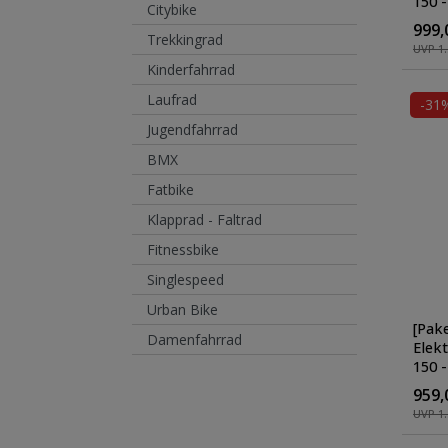
150 
Citybike
Klap
999,
Pede
Trekkingrad
UVP 1.
Kinderfahrrad
Laufrad
-31
Jugendfahrrad
BMX
Fatbike
Klapprad - Faltrad
Fitnessbike
Singlespeed
Urban Bike
[Pak
Damenfahrrad
Elek
150 
Klap
959,
Pede
UVP 1.