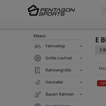
Filter
×
Filtern
E B
Fahrradtyp
E B
Größe Laufrad
Rahmengröße
Hersteller
-56
Bauart Rahmen