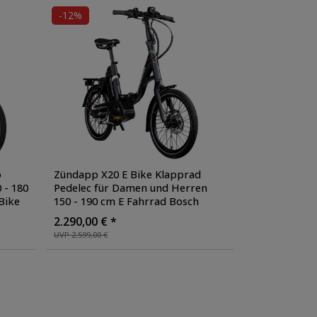
-12%
o
Zündapp X20 E Bike Klapprad
 - 180
Pedelec für Damen und Herren
Bike
150 - 190 cm E Fahrrad Bosch
:
Faltrad Tiefeinsteiger Urban Bike
,
2.290,00 € *
Farbe: schwarz/rot
UVP 2.599,00 €