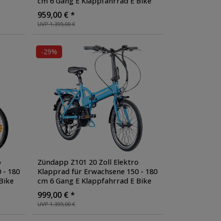
cm 6 Gang E Klappfahrrad E Bike
Faltrad Pedelec StVZO
, Farbe:
959,00 € *
rz
schwarz matt
UVP 1.399,00 €
-29%
o
Zündapp Z101 20 Zoll Elektro
 - 180
Klapprad für Erwachsene 150 - 180
Bike
cm 6 Gang E Klappfahrrad E Bike
: blau
Faltrad Pedelec StVZO
, Farbe: sky
999,00 € *
blau
UVP 1.399,00 €