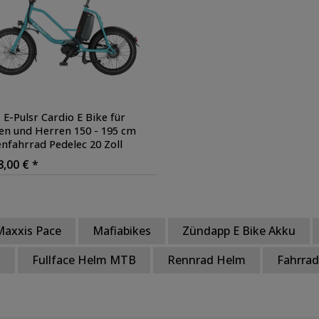
 E-Pulsr Cardio E Bike für
n und Herren 150 - 195 cm
enfahrrad Pedelec 20 Zoll
tro Bike Zuladung 150 kg
,
8,00 € *
: türkis
Maxxis Pace
Mafiabikes
Zündapp E Bike Akku
m
Fullface Helm MTB
Rennrad Helm
Fahrrad