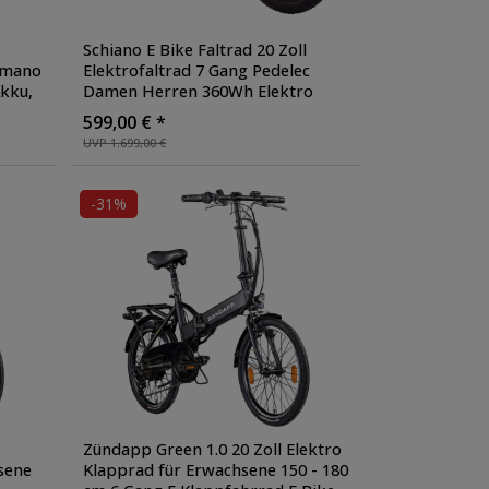
Schiano E Bike Faltrad 20 Zoll
imano
Elektrofaltrad 7 Gang Pedelec
Akku
,
Damen Herren 360Wh Elektro
Fahrrad Fatbike
, Farbe: schwarz
599,00 € *
UVP 1.699,00 €
-31%
Zündapp Green 1.0 20 Zoll Elektro
sene
Klapprad für Erwachsene 150 - 180