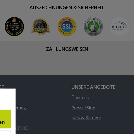
AUSZEICHNUNGEN & SICHERHEIT
ZAHLUNGSWEISEN
CE
UNSERE ANGEBOTE
& Kontakt
Über uns
d & Lieferung
Presse/Blog
nrechner
Jobs & Karriere
en
äte-Entsorgung