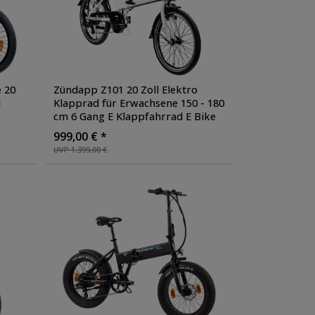
 20
Zündapp Z101 20 Zoll Elektro
d
Klapprad für Erwachsene 150 - 180
cm 6 Gang E Klappfahrrad E Bike
 blau
Faltrad Pedelec StVZO
, Farbe:
999,00 € *
weiß
UVP 1.399,00 €