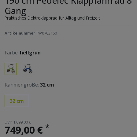
190 cm Pedelec Klappfahrrad 8
Gang
Praktisches Elektroklapprad für Alltag und Freizeit
Artikelnummer
TW0703160
Farbe:
hellgrün
Rahmengröße:
32 cm
32 cm
UVP 1.699,00 €
*
749,00 €