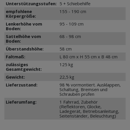
Unterstützungsstufen:
5 + Schiebehilfe
empfohlene
155 - 190 cm
Körpergröße:
Lenkerhöhe vom
95 - 109 cm
Boden:
Sattelhöhe vom
68 - 98 cm
Boden:
Überstandshöhe:
58 cm
Faltmaß:
L 80 cm x H 55 cm x B 48 cm
zulässiges
125 kg
Gesamtgewicht:
Gewicht:
22,5 kg
Lieferzustand:
98 % vormontiert. Ausklappen,
Schaltung, Bremsen und
Schrauben prüfen
Lieferumfang:
1 Fahrrad, Zubehör
(Reflektoren, Glocke,
Ladegerät, Betriebsanleitung,
Seitenständer, Beleuchtung)