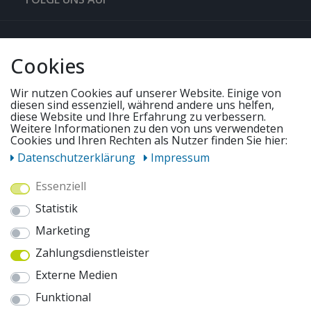
QUICKLINKS & TIPPS
Cookies
SERVICE
Wir nutzen Cookies auf unserer Website. Einige von
diesen sind essenziell, während andere uns helfen,
diese Website und Ihre Erfahrung zu verbessern.
Weitere Informationen zu den von uns verwendeten
UNSERE ANGEBOTE
Cookies und Ihren Rechten als Nutzer finden Sie hier:
Daten­schutz­erklärung
Impressum
ZAHLUNGSWEISEN
Essenziell
Statistik
WIR VERSENDEN MIT
Marketing
Zahlungsdienstleister
AUSZEICHNUNGEN & SICHERHEIT
Externe Medien
© 2026 pentagonsports.de
Funktional
Pentagon Sports GmbH & Co. KG