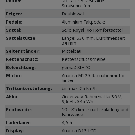
Reifen:
20" x 1,95" / 50-406
Straßenreifen
Felgen:
Doublewall
Pedale:
Aluminium Faltpedale
Sattel:
Selle Royal Rio Komfortsattel
Sattelstütze:
Länge: 530 mm, Durchmesser:
34 mm
Seitenständer:
Mittelbau
Kettenschutz:
Kettenschutzscheibe
Beleuchtung:
gemäß StVZO
Motor:
Ananda M129 Radnabenmotor
hinten
Trittunterstützung:
bis max. 25 km/h
Akku:
Greenway Rahmenakku 36 V,
9,6 Ah, 345 Wh
Reichweite:
10 - 85 km je nach Zuladung und
Fahrweise
Ladedauer:
4,5 h
Display:
Ananda D13 LCD