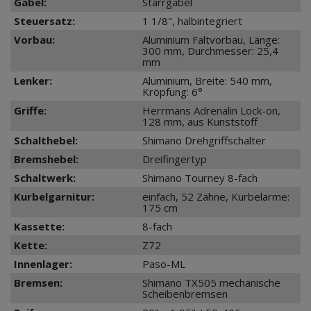
Gabel:
Starrgabel
Steuersatz:
1 1/8", halbintegriert
Vorbau:
Aluminium Faltvorbau, Länge:
300 mm, Durchmesser: 25,4
mm
Lenker:
Aluminium, Breite: 540 mm,
Kröpfung: 6°
Griffe:
Herrmans Adrenalin Lock-on,
128 mm, aus Kunststoff
Schalthebel:
Shimano Drehgriffschalter
Bremshebel:
Dreifingertyp
Schaltwerk:
Shimano Tourney 8-fach
Kurbelgarnitur:
einfach, 52 Zähne, Kurbelarme:
175 cm
Kassette:
8-fach
Kette:
Z72
Innenlager:
Paso-ML
Bremsen:
Shimano TX505 mechanische
Scheibenbremsen