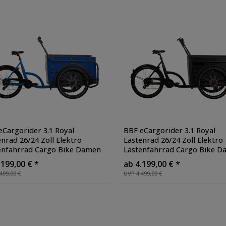
eCargorider 3.1 Royal
BBF eCargorider 3.1 Royal
enrad 26/24 Zoll Elektro
Lastenrad 26/24 Zoll Elektro
enfahrrad Cargo Bike Damen
Lastenfahrrad Cargo Bike 
en Cargo Cycle bis 132 kg
Herren Cargo Cycle bis 132 
.199,00 € *
ab 4.199,00 € *
dung
, Farbe: blau
Zuladung
, Farbe: schwarz
499,00 €
UVP 4.499,00 €