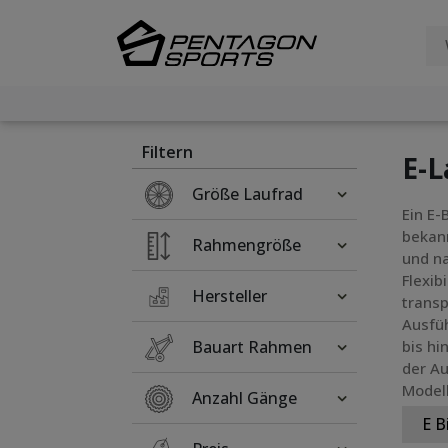
Filter
×
Filtern
E-L
Größe Laufrad
Ein E-
bekann
Rahmengröße
und na
Flexib
Hersteller
transp
Ausfüh
Bauart Rahmen
bis hi
der Au
Modell
Anzahl Gänge
E B