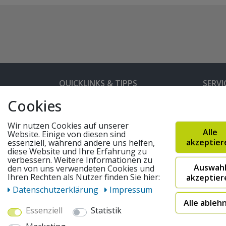
QUICKLINKS & TIPPS
SERVI
Cookies
Kunden-Login
Hilfe 
Bedienungsanleitungen
Versan
Wir nutzen Cookies auf unserer
Alle
Website. Einige von diesen sind
Partnerprogramm
Rahme
akzeptier
essenziell, während andere uns helfen,
diese Website und Ihre Erfahrung zu
Marken
Altger
verbessern. Weitere Informationen zu
Auswah
den von uns verwendeten Cookies und
FAQ
Fahrra
Ihren Rechten als Nutzer finden Sie hier:
akzeptier
Widerruf absenden
Daten­schutz­erklärung
Impressum
Alle ableh
Essenziell
Statistik
© 2026 pentagonsports.de