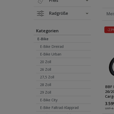
Preis
Radgröße
-23
Kategorien
E-Bike
E-Bike Dreirad
E-Bike Urban
20 Zoll
26 Zoll
27,5 Zoll
28 Zoll
BBF 
26/2
29 Zoll
Carg
E-Bike City
Tran
3.59
Lade
E-Bike Faltrad-Klapprad
UVP 4.