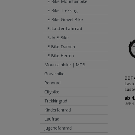
E-Bike Mountainbike
E-Bike Trekking
E-Bike Gravel Bike
E-Lastenfahrrad
SUV E-Bike
E Bike Damen
E Bike Herren
Mountainbike | MTB
Gravelbike
BBF 
Rennrad
Last
Last
Citybike
Herr
ab 4
Zula
Trekkingrad
UVP 4.
Kinderfahrrad
Laufrad
Jugendfahrrad