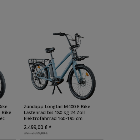
Bike
Zündapp Longtail M400 E Bike
E Bike
Lastenrad bis 180 kg 24 Zoll
ec
Elektrofahrrad 160-195 cm
Mittelmotor Cargo Elektro
2.499,00 € *
matt
Fahrrad 7 Gänge Pedelec
, Farbe:
UVP 2.999,00 €
blau