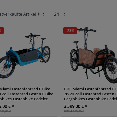
%
-23%
Miami Lastenfahrrad E Bike
BBF Miami Lastenfahrrad E 
0 Zoll Lastenrad Lasten E Bike
26/20 Zoll Lastenrad Lasten 
obikes Lastenbike Pedelec
Cargobikes Lastenbike Pedel
sportrad Fahrrad mit
Transportrad Fahrrad mit
9,00 € *
3.599,00 € *
fläche
, Farbe: blau
Ladefläche
, Farbe: schwarz 
699,00 €
UVP 4.699,00 €