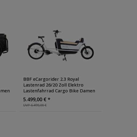
BBF eCargorider 2.3 Royal
Lastenrad 26/20 Zoll Elektro
Damen
Lastenfahrrad Cargo Bike Damen
kg
Herren Cargo Cycle bis 155 kg
5.499,00 € *
Zuladung
, Farbe: weiß
UVP 6.499,00 €