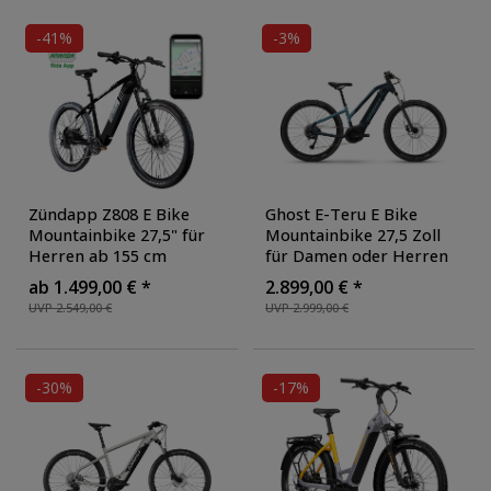
gradient
-41%
-3%
Zündapp Z808 E Bike
Ghost E-Teru E Bike
Mountainbike 27,5" für
Mountainbike 27,5 Zoll
Herren ab 155 cm
für Damen oder Herren
Pedelec 10 Gang
155 - 175 cm Pedelec
ab 1.499,00 € *
2.899,00 € *
Elektrofahrrad 540Wh
Hardtail mit Bosch
UVP 2.549,00 €
UVP 2.999,00 €
Scheibenbremsen
, Farbe:
Mittelmotor und 9 Gang
schwarz/grau
Schaltung
, Farbe: dark
grey/light blue
-30%
-17%