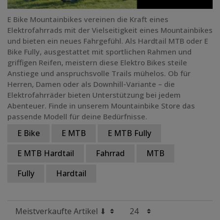
Federweg
E Bike Mountainbikes vereinen die Kraft eines
Elektrofahrrads mit der Vielseitigkeit eines Mountainbikes
und bieten ein neues Fahrgefühl. Als Hardtail MTB oder E
Grundfarbe
Bike Fully, ausgestattet mit sportlichen Rahmen und
griffigen Reifen, meistern diese Elektro Bikes steile
Preis
Anstiege und anspruchsvolle Trails mühelos. Ob für
Herren, Damen oder als Downhill-Variante – die
Radgröße
Elektrofahrräder bieten Unterstützung bei jedem
Abenteuer. Finde in unserem Mountainbike Store das
passende Modell für deine Bedürfnisse.
E Bike
E MTB
E MTB Fully
E MTB Hardtail
Fahrrad
MTB
Fully
Hardtail