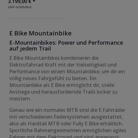
3.199,00 € *
Fahrräder 12 Gang 522
UVP 3.999,00 €
Wh Akku
, Farbe: silber
E Bike Mountainbike
E-Mountainbikes: Power und Performance
auf jedem Trail
E Bike Mountainbikes kombinieren die
Elektrofahrrad Kraft mit der Vielseitigkeit und
Performance von einem Mountainbike, um dir ein
völlig neues Fahrgefühl zu bieten. Ein
Mountainbike als E Bike ermöglicht dir, steile
Anstiege und herausfordernde Trails locker zu
meistern.
Genau wie ein normales MTB sind die E Fahrräder
mit verschiedenen Federsystemen ausgestattet,
also als Hardtail MTB oder Fully E Bike erhältlich.
Sportliche Rahmengeometrien ermöglichen agiles
Fahren mit dem Elektrorad und sind angepasst