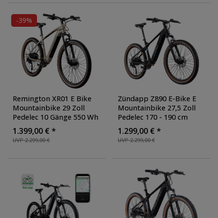
-39%
Remington XR01 E Bike
Zündapp Z890 E-Bike E
Mountainbike 29 Zoll
Mountainbike 27,5 Zoll
Pedelec 10 Gänge 550 Wh
Pedelec 170 - 190 cm
Akku Fahrrad Hardtail
Hardtail MTB 10 Gang
1.399,00 € *
1.299,00 € *
MTB
, Ausführung:
Elektro Fahrräder
UVP 2.299,00 €
UVP 2.299,00 €
Standard
, Farbe: beige
Scheibenbremsen
, Farbe:
schwarz/blau