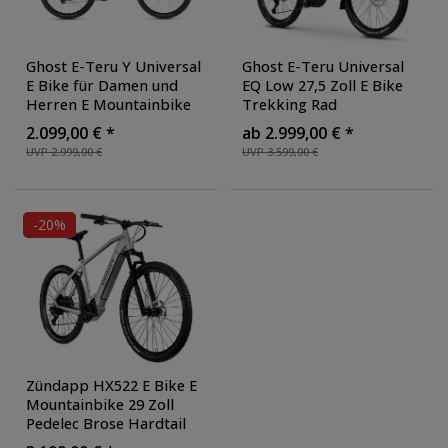
Ghost E-Teru Y Universal
Ghost E-Teru Universal
E Bike für Damen und
EQ Low 27,5 Zoll E Bike
Herren E Mountainbike
Trekking Rad
Hardtail 29 Zoll Pedelec E
Mountainbike Bosch 600
2.099,00 € *
ab 2.999,00 € *
Fahrrad Yamaha
, Farbe:
Wh Hardtail MTB
UVP 2.999,00 €
UVP 3.599,00 €
light grey pearl/black
Elektrofahrrad 10 Gänge
,
Farbe: uni shadow
gray/dazzling mango
-20%
Zündapp HX522 E Bike E
Mountainbike 29 Zoll
Pedelec Brose Hardtail
MTB Fahrrad Elektro