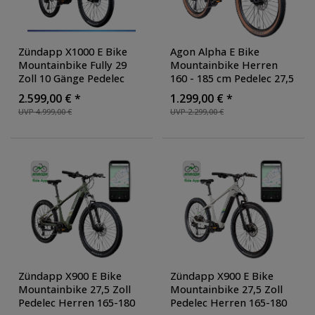
Zündapp X1000 E Bike
Agon Alpha E Bike
Mountainbike Fully 29
Mountainbike Herren
Zoll 10 Gänge Pedelec
160 - 185 cm Pedelec 27,5
Herren 165 - 190 cm
Zoll Hardtail MTB Trail
2.599,00 € *
1.299,00 € *
Elektrofahrrad 730Wh
,
mit Ananda Motor 10
UVP 4.999,00 €
UVP 2.299,00 €
Farbe: schwarz
Gang 540 Wh
,
Ausführung: Standard
,
Farbe: schwarz/beige
Zündapp X900 E Bike
Zündapp X900 E Bike
Mountainbike 27,5 Zoll
Mountainbike 27,5 Zoll
Pedelec Herren 165-180
Pedelec Herren 165-180