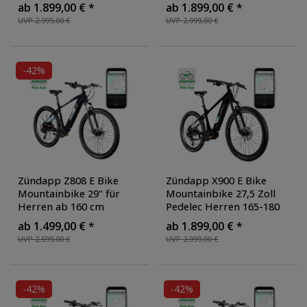
cm Elektrofahrrad 10
cm Elektrofahrrad 10
ab 1.899,00 € *
ab 1.899,00 € *
Gang EMTB Hardtail mit
Gang EMTB Hardtail mit
UVP 2.999,00 €
UVP 2.999,00 €
Mittelmotor
, Farbe:
Mittelmotor
, Farbe: weiß
khaki
-42%
Zündapp Z808 E Bike
Zündapp X900 E Bike
Mountainbike 29" für
Mountainbike 27,5 Zoll
Herren ab 160 cm
Pedelec Herren 165-180
Pedelec 10 Gang
cm Elektrofahrrad 10
ab 1.499,00 € *
ab 1.899,00 € *
Elektrofahrrad 540Wh
Gang EMTB Hardtail mit
UVP 2.599,00 €
UVP 2.999,00 €
Scheibenbremsen
, Farbe:
Mittelmotor
, Farbe:
dunkelblau
schwarz
-42%
-42%