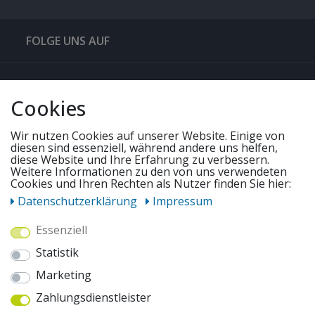
FOLGE UNS AUF
QUICKLINKS & TIPPS
Cookies
SERVICE
Wir nutzen Cookies auf unserer Website. Einige von
diesen sind essenziell, während andere uns helfen,
diese Website und Ihre Erfahrung zu verbessern.
UNSERE ANGEBOTE
Weitere Informationen zu den von uns verwendeten
Cookies und Ihren Rechten als Nutzer finden Sie hier:
Daten­schutz­erklärung
Impressum
ZAHLUNGSWEISEN
Essenziell
Statistik
WIR VERSENDEN MIT
Marketing
Zahlungsdienstleister
AUSZEICHNUNGEN & SICHERHEIT