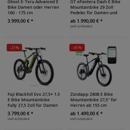
Ghost E-Teru Advanced E
GT ePantera Dash E Bike
Bike Damen oder Herren
Mountainbike 29 Zoll
160 - 175 cm
Pedelec für Damen und
Mountainbike Pedelec
Herren 160 - 195 cm
3.999,00 € *
ab 1.990,00 € *
27,5 Zoll E Fahrrad
Elektrofahrrad E Fahrrad
UVP 2.799,00 €
Hardtail MTB mit Bosch
MTB Hardtail
, Farbe:
Motor
, Farbe:
gloss
anthracite/gold yellow
black/reflective/gunmeta
l
-21%
-41%
Fuji Blackhill Evo 27,5+ 1.5
Zündapp Z808 E Bike
E Bike Mountainbike
Mountainbike 27,5" für
Fully 27,5 Zoll für Damen
Herren ab 155 cm
und Herren ab 165 cm
Pedelec 10 Gang
3.799,00 € *
ab 1.499,00 € *
Pedelec Bosch Elektro
Elektrofahrrad 540Wh
UVP 4.799,00 €
UVP 2.549,00 €
Bikes Fahrrad
, Farbe:
Scheibenbremsen
, Farbe:
apple green/black
dunkelblau