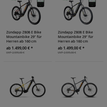
Zündapp Z808 E Bike
Zündapp Z808 E Bike
Mountainbike 29" für
Mountainbike 29" für
Herren ab 160 cm
Herren ab 160 cm
Pedelec 10 Gang
Pedelec 10 Gang
ab 1.499,00 € *
ab 1.499,00 € *
Elektrofahrrad 540Wh
Elektrofahrrad 540Wh
UVP 2.599,00 €
UVP 2.599,00 €
Scheibenbremsen
, Farbe:
Scheibenbremsen
, Farbe:
schwarz/orange
schwarz/gelb