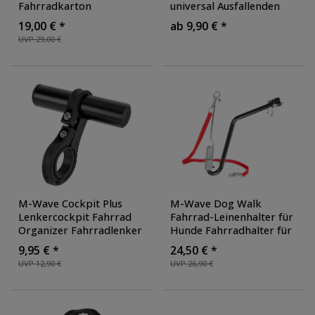
Fahrradkarton
universal Ausfallenden
Verpackung
Mountainbike
19,00 € *
ab 9,90 € *
UVP 29,00 €
M-Wave Cockpit Plus
M-Wave Dog Walk
Lenkercockpit Fahrrad
Fahrrad-Leinenhalter für
Organizer Fahrradlenker
Hunde Fahrradhalter für
Erweiterung Adapter
Hunde
9,95 € *
24,50 € *
Halterung
Hundeleinenführstange
UVP 12,90 €
UVP 26,90 €
Fahrradleine