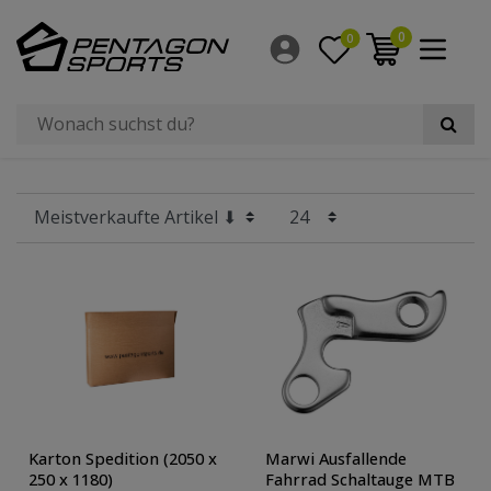
Filter
0
0
×
Hersteller
Preis
Größe
Radgröße
Karton Spedition (2050 x
Marwi Ausfallende
250 x 1180)
Fahrrad Schaltauge MTB