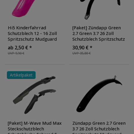
Hi5 Kinderfahrrad
[Paket] Zündapp Green
Schutzblech 12 - 16 Zoll
2.7 Green 3.7 26 Zoll
Spritzschutz Mudguard
Schutzblech Spritzschutz
Schmutzfänger
Mudguard
ab 2,50 € *
30,90 € *
Fahrradschutzblech
Schmutzfänger
UVP 9,90 €
UVP 35,80 €
Steckschutzblech Set
Fahrradschutzblech
vorne hinten
,
Cityrad
, Ausführung:
Ausführung: hinten
,
vorne und hinten
, Farbe:
Farbe: pink
schwarz glänzend
Artikelpaket
[Paket] M-Wave Mud Max
Zündapp Green 2.7 Green
Steckschutzblech
3.7 26 Zoll Schutzblech