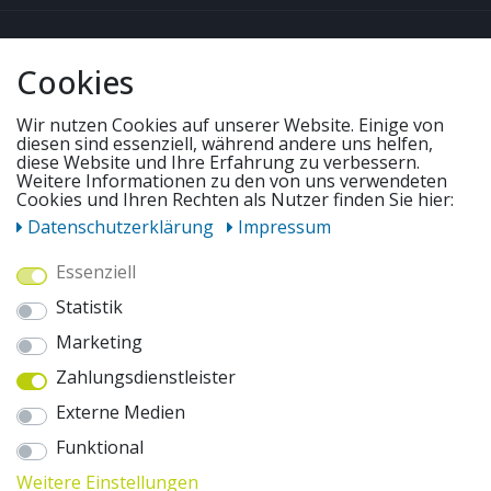
QUICKLINKS & TIPPS
Cookies
SERVICE
Wir nutzen Cookies auf unserer Website. Einige von
diesen sind essenziell, während andere uns helfen,
diese Website und Ihre Erfahrung zu verbessern.
Weitere Informationen zu den von uns verwendeten
UNSERE ANGEBOTE
Cookies und Ihren Rechten als Nutzer finden Sie hier:
Daten­schutz­erklärung
Impressum
ZAHLUNGSWEISEN
Essenziell
Statistik
WIR VERSENDEN MIT
Marketing
Zahlungsdienstleister
AUSZEICHNUNGEN & SICHERHEIT
Externe Medien
© 2026 pentagonsports.de
Funktional
Pentagon Sports GmbH & Co. KG
Weitere Einstellungen