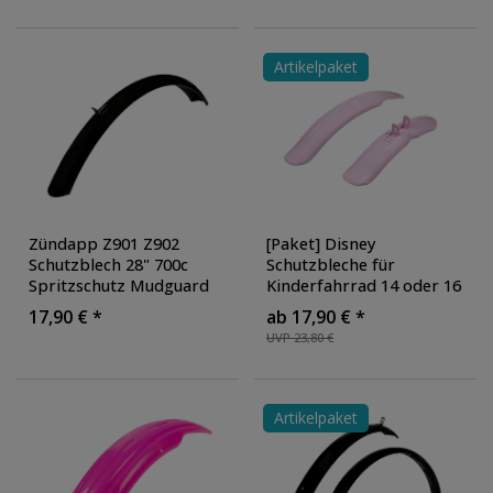
Sattel hinten
, Farbe:
und hinten ohne Streben
schwarz
Artikelpaket
Zündapp Z901 Z902
[Paket] Disney
Schutzblech 28" 700c
Schutzbleche für
Spritzschutz Mudguard
Kinderfahrrad 14 oder 16
mit Bügel
Zoll Spritzschutz für
17,90 € *
ab 17,90 € *
Fahrradschutzblech Set
Fahrrad Schutzblech Set
,
UVP 23,80 €
Paar
, Ausführung: vorne
Ausführung: vorne und
ohne Streben
hinten
, Farbe: rosa
Artikelpaket