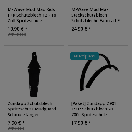
M-Wave Mud Max Kids
M-Wave Mud Max
F+R Schutzblech 12 - 18
Steckschutzblech
Zoll Spritzschutz
Schutzbleche Fahrrad F
Mudguard
III oder R III E Bike
10,90 € *
24,90 € *
Schmutzfänger
Schutzblech Kunststoff
UVP 15,90 €
Fahrradschutzblech
Fahrradschutzblech
,
Steckschutzblech Set
Ausführung: hinten
vorne hinten
Artikelpaket
Zündapp Schutzblech
[Paket] Zündapp Z901
Spritzschutz Mudguard
Z902 Schutzblech 28"
Schmutzfänger
700c Spritzschutz
Fahrradschutzblech
Mudguard mit Bügel
7,90 € *
17,90 € *
Steckschutzblech
Fahrradschutzblech Set
UVP 9,90 €
universal Hinterrad
Paar
, Ausführung: vorne