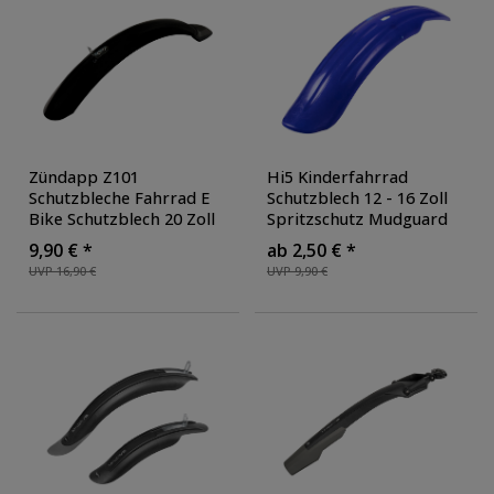
Zündapp Z101
Hi5 Kinderfahrrad
Schutzbleche Fahrrad E
Schutzblech 12 - 16 Zoll
Bike Schutzblech 20 Zoll
Spritzschutz Mudguard
mit Kabelführung und
Schmutzfänger
9,90 € *
ab 2,50 € *
Spritzschutz
Fahrradschutzblech
UVP 16,90 €
UVP 9,90 €
Schmutzfänger
Steckschutzblech Set
Fahrradschutzblech
vorne hinten
,
vorne hinten Set
,
Ausführung: hinten
,
Ausführung: vorne
, Farbe:
Farbe: blau
schwarz glänzend