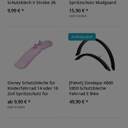
Schutzblech V Strebe 28
Spritzschutz Mudguard
Zoll Fahrrad
Schmutzfänger
9,99 € *
15,90 € *
Schutzbleche 360 mm
Fahrradschutzblech
UVP 17,90 €
700c
Cityrad
, Ausführung:
hinten
, Farbe: schwarz
glänzend
Artikelpaket
Disney Schutzbleche für
[Paket] Zündapp X800
Kinderfahrrad 14 oder 16
X850 Schutzbleche
Zoll Spritzschutz für
Fahrrad E Bike
Fahrrad Schutzblech Set
,
Schutzblech vorne hinten
ab 9,90 € *
49,90 € *
Ausführung: vorne
, Farbe:
Set 28 Zoll mit
UVP 11,90 €
rosa
Spritzschutz
, Ausführung:
vorne und hinten
, Farbe:
schwarz