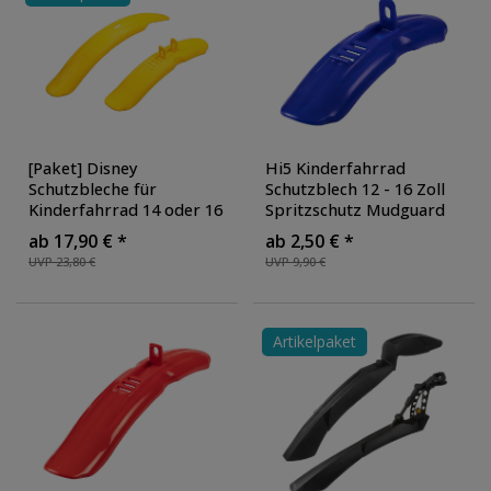
[Paket] Disney
Hi5 Kinderfahrrad
Schutzbleche für
Schutzblech 12 - 16 Zoll
Kinderfahrrad 14 oder 16
Spritzschutz Mudguard
Zoll Spritzschutz für
Schmutzfänger
ab 17,90 € *
ab 2,50 € *
Fahrrad Schutzblech Set
,
Fahrradschutzblech
UVP 23,80 €
UVP 9,90 €
Ausführung: vorne und
Steckschutzblech Set
hinten
, Farbe: gelb
vorne hinten
,
Ausführung: vorne
, Farbe:
blau
Artikelpaket