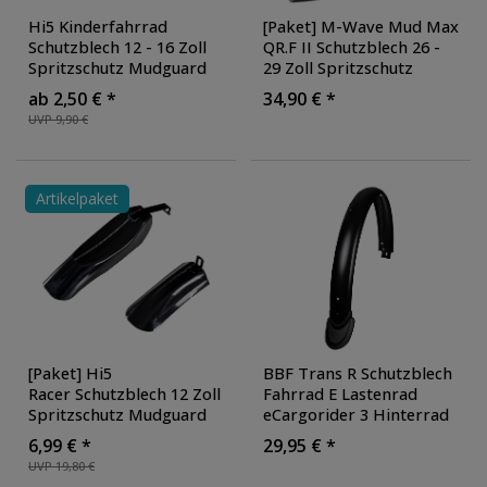
Hi5 Kinderfahrrad
[Paket] M-Wave Mud Max
Schutzblech 12 - 16 Zoll
QR.F II Schutzblech 26 -
Spritzschutz Mudguard
29 Zoll Spritzschutz
Schmutzfänger
Mudguard
ab 2,50 € *
34,90 € *
Fahrradschutzblech
Schmutzfänger
UVP 9,90 €
Steckschutzblech Set
Fahrradschutzblech
vorne hinten
,
Steckschutzblech Set
Ausführung: vorne
, Farbe:
vorne hinten
,
rot
Ausführung: vorne und
Artikelpaket
hinten
[Paket] Hi5
BBF Trans R Schutzblech
Racer Schutzblech 12 Zoll
Fahrrad E Lastenrad
Spritzschutz Mudguard
eCargorider 3 Hinterrad
Schmutzfänger
Schmutzfänger mit
6,99 € *
29,95 € *
Fahrradschutzblech
Spritzschutz 26 28 Zoll E
UVP 19,80 €
Steckschutzblech Set
Bike