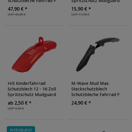
Schutzbleche Fahrrad F
Spritzschutz Mudguard
III oder R III E Bike
Schmutzfänger
47,90 € *
15,90 € *
Schutzblech Kunststoff
Fahrradschutzblech
UVP 49,80 €
UVP 17,90 €
Fahrradschutzblech
,
Cityrad
, Ausführung:
Ausführung: vorne und
vorne
, Farbe: schwarz
hinten
glänzend
Hi5 Kinderfahrrad
M-Wave Mud Max
Schutzblech 12 - 16 Zoll
Steckschutzblech
Spritzschutz Mudguard
Schutzbleche Fahrrad F
Schmutzfänger
III oder R III E Bike
ab 2,50 € *
24,90 € *
Fahrradschutzblech
Schutzblech Kunststoff
UVP 9,90 €
Steckschutzblech Set
Fahrradschutzblech
,
vorne hinten
,
Ausführung: vorne
Ausführung: hinten
,
Farbe: rot
Artikelpaket