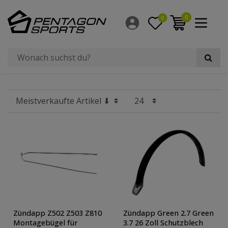
Filter
0
0
×
Größe Laufrad
Hersteller
Preis
Radgröße
Zündapp Z502 Z503 Z810
Zündapp Green 2.7 Green
Montagebügel für
3.7 26 Zoll Schutzblech