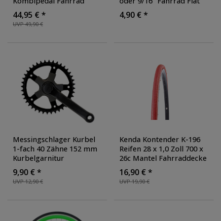
Kombipedal Fahrrad
oder 9/16" Fahrrad Flat
Pedal Klickpedal
Pedale Plattformpedale
44,95 € *
4,90 € *
Schuhplatte Shimano SPD
StVZO Pedalen BMX City
UVP 49,90 €
kompatibel
Trekking
Messingschlager Kurbel
Kenda Kontender K-196
1-fach 40 Zähne 152 mm
Reifen 28 x 1,0 Zoll 700 x
Kurbelgarnitur
26c Mantel Fahrraddecke
Tretkurbel
Drahtreifen
9,90 € *
16,90 € *
Fahrradkurbel
Fahrradmantel
UVP 12,90 €
UVP 19,90 €
Kettenradgarnitur
Fahrradreifen
Singlespeed Fixie
Singlespeed Fixie
Rennrad
, Ausführung:
Einzelpack
, Farbe: rot