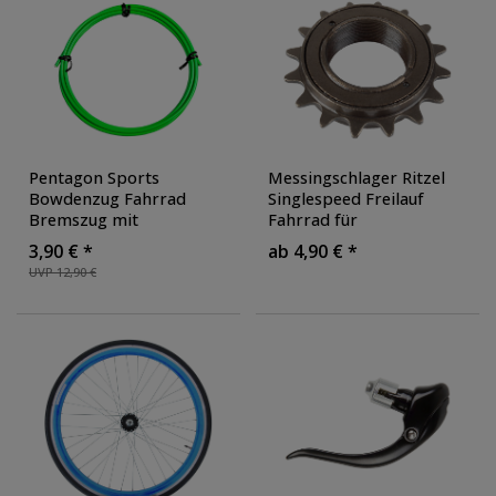
Pentagon Sports
Messingschlager Ritzel
Bowdenzug Fahrrad
Singlespeed Freilauf
Bremszug mit
Fahrrad für
Bremszughülle Bremsseil
Singlespeedbike 16 oder
3,90 € *
ab 4,90 € *
Bremskabel mit
18 Zähne Zahnkranz
UVP 12,90 €
Walzennippel und
Schraubkranz Stahl
,
Birnennippel
, Farbe:
Farbe: braun
grün