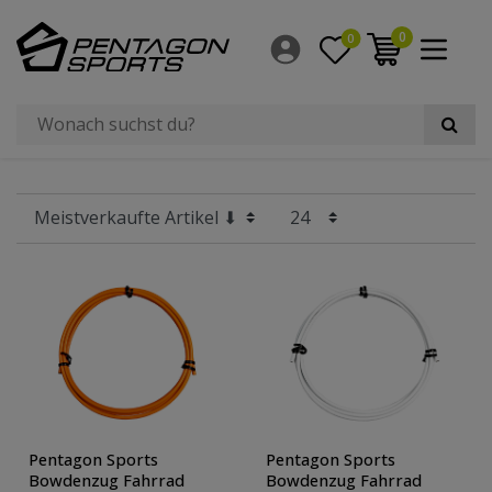
Filter
0
0
×
Größe Laufrad
Hersteller
Preis
Größe
Reifengrößen
Radgröße
Pentagon Sports
Pentagon Sports
Bowdenzug Fahrrad
Bowdenzug Fahrrad