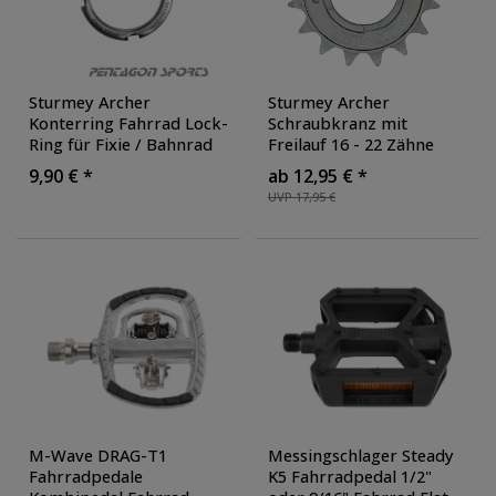
Sturmey Archer
Sturmey Archer
Konterring Fahrrad Lock-
Schraubkranz mit
Ring für Fixie / Bahnrad
Freilauf 16 - 22 Zähne
Nabe Singespeed Fixie
Singlespeed
9,90 € *
ab 12,95 € *
Bike Urban
UVP 17,95 €
M-Wave DRAG-T1
Messingschlager Steady
Fahrradpedale
K5 Fahrradpedal 1/2"