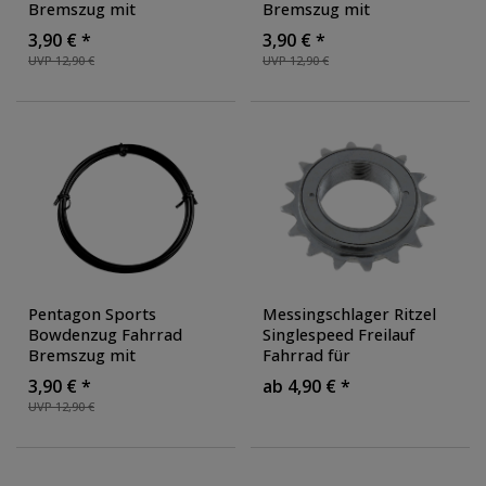
Bremszug mit
Bremszug mit
Bremszughülle Bremsseil
Bremszughülle Bremsseil
3,90 € *
3,90 € *
Bremskabel mit
Bremskabel mit
UVP 12,90 €
UVP 12,90 €
Walzennippel und
Walzennippel und
Birnennippel
, Farbe:
Birnennippel
, Farbe:
orange
weiß
Pentagon Sports
Messingschlager Ritzel
Bowdenzug Fahrrad
Singlespeed Freilauf
Bremszug mit
Fahrrad für
Bremszughülle Bremsseil
Singlespeedbike 16 oder
3,90 € *
ab 4,90 € *
Bremskabel mit
18 Zähne Zahnkranz
UVP 12,90 €
Walzennippel und
Schraubkranz Stahl
,
Birnennippel
, Farbe:
Farbe: chrom
schwarz