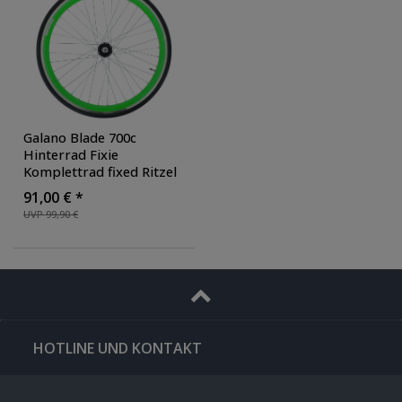
Galano Blade 700c
Hinterrad Fixie
Komplettrad fixed Ritzel
FlipFlop Rennrad
91,00 € *
Singlespeed Fahrrad inkl.
UVP 99,90 €
Reifen SV Sclaverand
Französisches Ventil
Schlauch
, Farbe: grün
HOTLINE UND KONTAKT