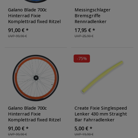
Galano Blade 700c
Messingschlager
Hinterrad Fixie
Bremsgriffe
Komplettrad fixed Ritzel
Rennradlenker
FlipFlop Rennrad
Lenkerend-Bremsgriff-
91,00 € *
17,95 € *
Singlespeed Fahrrad inkl.
Set Bullhorn Lenker
UVP 99,90 €
UVP 25,90 €
Reifen SV Sclaverand
Fahrrad Fixie Singlespeed
Französisches Ventil
Schlauch
, Farbe: blau
-75%
Galano Blade 700c
Create Fixie Singlespeed
Hinterrad Fixie
Lenker 430 mm Straight
Komplettrad fixed Ritzel
Bar Fahrradlenker
FlipFlop Rennrad
Fahrradbügel
91,00 € *
5,00 € *
Singlespeed Fahrrad inkl.
Lenkerstange
UVP 99,90 €
UVP 19,90 €
Reifen SV Sclaverand
Lenkerbügel Flat Bar
,