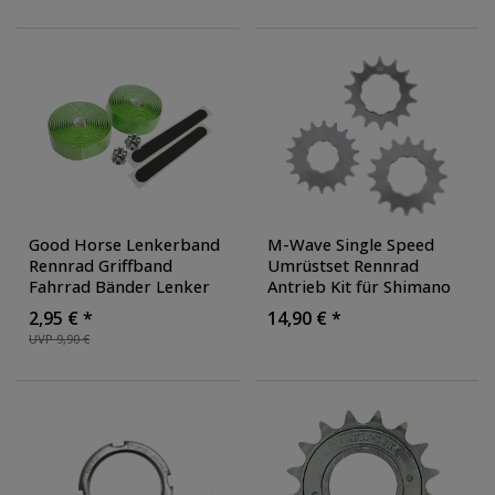
Französisches Ventil
Farbe: neongelb
Schlauch
, Farbe: orange
Good Horse Lenkerband
M-Wave Single Speed
Rennrad Griffband
Umrüstset Rennrad
Fahrrad Bänder Lenker
Antrieb Kit für Shimano
Tape Carbon Optik
Kassette 8-/9-/10-fach
2,95 € *
14,90 € *
Crossrad Fixie Bar Tape
Eingang-Antrieb Fixie
UVP 9,90 €
Klebeband mit Stopfen
,
Farbe: grün