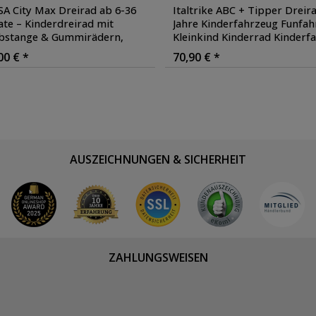
SA City Max Dreirad ab 6-36
Italtrike ABC + Tipper Dreir
te – Kinderdreirad mit
Jahre Kinderfahrzeug Funfah
bstange & Gummirädern
,
Kleinkind Kinderrad Kinderf
e: weiß
Laufrad
00 € *
70,90 € *
AUSZEICHNUNGEN & SICHERHEIT
ZAHLUNGSWEISEN