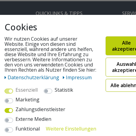
QUICKLINKS & TIPPS
SERVI
Cookies
Kunden-Login
Hilfe 
Bedienungsanleitungen
Versan
Wir nutzen Cookies auf unserer
Alle
Website. Einige von diesen sind
Partnerprogramm
Rahme
akzeptier
essenziell, während andere uns helfen,
diese Website und Ihre Erfahrung zu
Marken
Altger
verbessern. Weitere Informationen zu
Auswah
den von uns verwendeten Cookies und
FAQ
Fahrra
Ihren Rechten als Nutzer finden Sie hier:
akzeptier
Widerruf absenden
Daten­schutz­erklärung
Impressum
Alle ableh
Essenziell
Statistik
© 2026 pentagonsports.de
Marketing
Pentagon Sports GmbH & Co. KG
Zahlungsdienstleister
Daten­schutz­erklärung
Widerrufs­recht
AGB
Externe Medien
* Alle Preise inkl. gesetzlicher Mehrwertsteuer zuzüglich
"Sofort verfügbar") | 2Versandkostenfrei nach Deutschland 
Funktional
Weitere Einstellungen