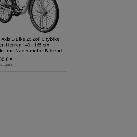
Axis E-Bike 26 Zoll Citybike
n Herren 140 - 165 cm
lec mit Nabenmotor Fahrrad
ng und Beleuchtung StVZO
,
00 € *
e: weiß
699,00 €