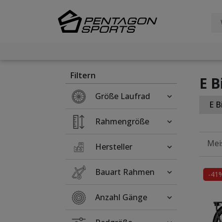
Filter
×
Filtern
E B
Größe Laufrad
E B
Rahmengröße
Hersteller
Bauart Rahmen
-41
Anzahl Gänge