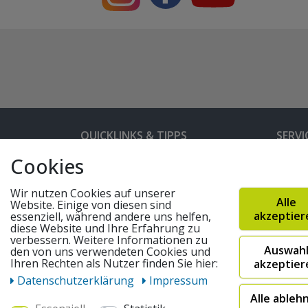
QUICKLINKS & TIPPS
SERVI
Cookies
Kunden-Login
Hilfe 
Bedienungsanleitungen
Versan
Wir nutzen Cookies auf unserer
Alle
Website. Einige von diesen sind
Partnerprogramm
Rahme
akzeptier
essenziell, während andere uns helfen,
diese Website und Ihre Erfahrung zu
Marken
Altger
verbessern. Weitere Informationen zu
Auswah
den von uns verwendeten Cookies und
FAQ
Fahrra
Ihren Rechten als Nutzer finden Sie hier:
akzeptier
Widerruf absenden
Daten­schutz­erklärung
Impressum
Alle ableh