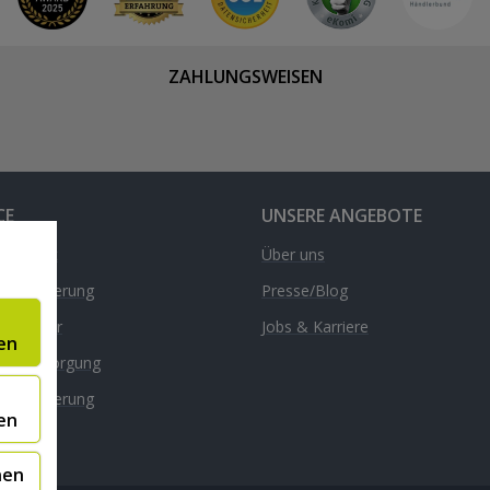
ZAHLUNGSWEISEN
CE
UNSERE ANGEBOTE
& Kontakt
Über uns
d & Lieferung
Presse/Blog
nrechner
Jobs & Karriere
en
äte-Entsorgung
l
dversicherung
en
nen