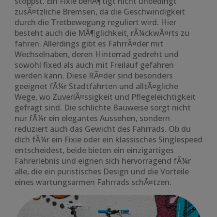
stoppst. Ein Fixie benÃ¶tigt nicht unbedingt
zusÃ¤tzliche Bremsen, da die Geschwindigkeit
durch die Tretbewegung reguliert wird. Hier
besteht auch die MÃ¶glichkeit, rÃ¼ckwÃ¤rts zu
fahren. Allerdings gibt es FahrrÃ¤der mit
Wechselnaben, deren Hinterrad gedreht und
sowohl fixed als auch mit Freilauf gefahren
werden kann. Diese RÃ¤der sind besonders
geeignet fÃ¼r Stadtfahrten und alltÃ¤gliche
Wege, wo ZuverlÃ¤ssigkeit und Pflegeleichtigkeit
gefragt sind. Die schlichte Bauweise sorgt nicht
nur fÃ¼r ein elegantes Aussehen, sondern
reduziert auch das Gewicht des Fahrrads. Ob du
dich fÃ¼r ein Fixie oder ein klassisches Singlespeed
entscheidest, beide bieten ein einzigartiges
Fahrerlebnis und eignen sich hervorragend fÃ¼r
alle, die ein puristisches Design und die Vorteile
eines wartungsarmen Fahrrads schÃ¤tzen.