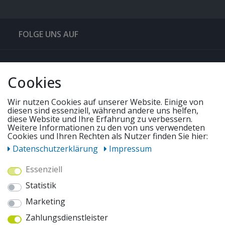
FOLGE UNS AUF
QUICKLINKS & TIPPS
Cookies
SERVICE
Wir nutzen Cookies auf unserer Website. Einige von
diesen sind essenziell, während andere uns helfen,
diese Website und Ihre Erfahrung zu verbessern.
UNSERE ANGEBOTE
Weitere Informationen zu den von uns verwendeten
Cookies und Ihren Rechten als Nutzer finden Sie hier:
Daten­schutz­erklärung
Impressum
ZAHLUNGSWEISEN
Essenziell
Statistik
WIR VERSENDEN MIT
Marketing
Zahlungsdienstleister
AUSZEICHNUNGEN & SICHERHEIT