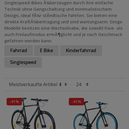
Singlespeed-Bikes Ã¼berzeugen durch ihre einfache
Technik ohne Gangschaltung und minimalistischem
Preis
Design, ideal fÃ¼r stÃ¤dtische Fahrten. Sie bieten eine
direkte KraftÃ¼bertragung und sind wartungsarm. Einige
Radgröße
Modelle besitzen eine Wechselnabe, die sowohl Fixie- als
auch Freilaufmodus ermÃ¶glicht und je nach Geschmack
gefahren werden kann.
Fahrrad
E Bike
Kinderfahrrad
Singlespeed
-41%
-41%