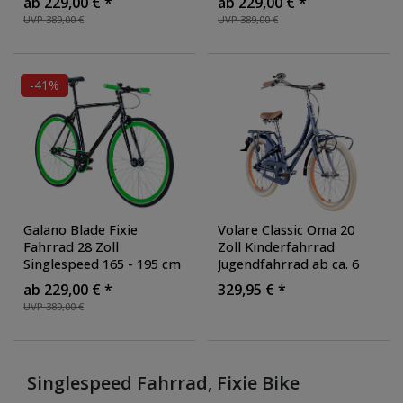
ab 229,00 € *
ab 229,00 € *
Flop Nabe für Fixed Gear
Flop Nabe für Fixed Gear
UVP 389,00 €
UVP 389,00 €
und Freilauf
, Farbe: raw
und Freilauf
, Farbe:
schwarz/rot
-41%
Galano Blade Fixie
Volare Classic Oma 20
Fahrrad 28 Zoll
Zoll Kinderfahrrad
Singlespeed 165 - 195 cm
Jugendfahrrad ab ca. 6
retro Urban Bike mit Flip
Jahren Mädchen Jungen
ab 229,00 € *
329,95 € *
Flop Nabe für Fixed Gear
120 - 135 cm 1 Gang
UVP 389,00 €
und Freilauf
, Farbe:
Rücktrittbremse
, Farbe:
schwarz/grün
blau matt
Singlespeed Fahrrad, Fixie Bike