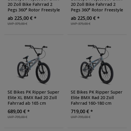
20 Zoll Bike Fahrrad 2
20 Zoll Bike Fahrrad 2
Pegs 360° Rotor Freestyle
Pegs 360° Rotor Freestyle
20 Rad Jugendliche
20 Rad Jugendliche
ab 225,00 € *
ab 225,00 € *
Erwachsene unisex für
Erwachsene unisex für
UVP 379,00 €
UVP 379,00 €
Tricks
, Farbe:
Tricks
, Farbe: khaki
schwarz/grün
SE Bikes PK Ripper Super
SE Bikes PK Ripper Super
Elite XL BMX Rad 20 Zoll
Elite BMX Rad 20 Zoll
Fahrrad ab 165 cm
Fahrrad 160-180 cm
Aluminium mit Alienation
Aluminium mit Alienation
689,00 € *
719,00 € *
Felgen und Promax
Felgen und Promax
UVP 799,00 €
UVP 799,00 €
Bremsen
, Farbe: silber
Bremsen
, Farbe: silber