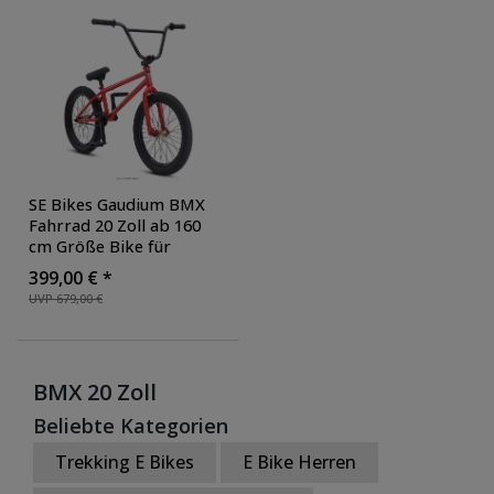
SE Bikes Gaudium BMX
Fahrrad 20 Zoll ab 160
cm Größe Bike für
Jugendliche und
399,00 € *
Erwachsene Freestyle
UVP 679,00 €
Rad für Tricks im
Skatepark
, Farbe: red fox
BMX 20 Zoll
Beliebte Kategorien
Trekking E Bikes
E Bike Herren