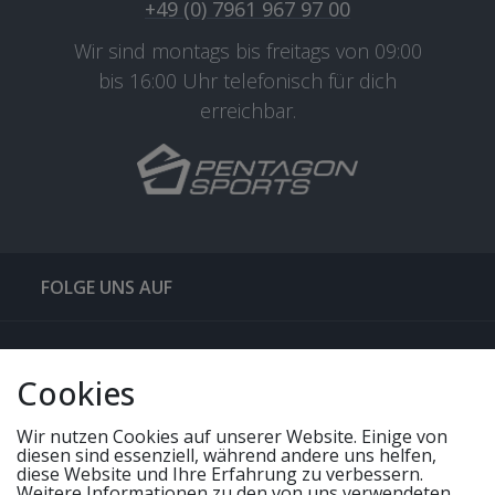
+49 (0) 7961 967 97 00
Wir sind montags bis freitags von 09:00
bis 16:00 Uhr telefonisch für dich
erreichbar.
FOLGE UNS AUF
QUICKLINKS & TIPPS
Cookies
SERVICE
Wir nutzen Cookies auf unserer Website. Einige von
diesen sind essenziell, während andere uns helfen,
diese Website und Ihre Erfahrung zu verbessern.
Weitere Informationen zu den von uns verwendeten
UNSERE ANGEBOTE