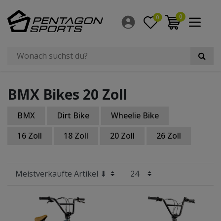
Filter
0
0
×
Fahrradtyp
Größe Laufrad
BMX Bikes 20 Zoll
Rahmengröße
BMX
Dirt Bike
Wheelie Bike
Hersteller
16 Zoll
18 Zoll
20 Zoll
26 Zoll
Bauart Rahmen
Anzahl Gänge
Material Rahmen
Geschlecht