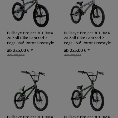
Preis
Radgröße
Bullseye Project 301 BMX
Bullseye Project 301 BMX
20 Zoll Bike Fahrrad 2
20 Zoll Bike Fahrrad 2
Pegs 360° Rotor Freestyle
Pegs 360° Rotor Freestyle
20 Rad Jugendliche
20 Rad Jugendliche
ab 225,00 € *
ab 225,00 € *
Erwachsene unisex für
Erwachsene unisex für
UVP 379,00 €
UVP 379,00 €
Tricks
, Farbe: grau/gelb
Tricks
, Farbe: silber/rot
Bullseye Project 301 BMX
Bullseye Project 301 BMX