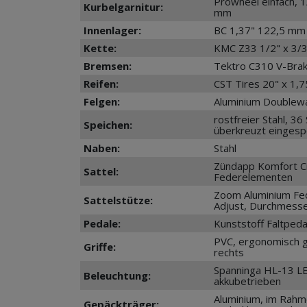
Prowheel einfach, 1
Kurbelgarnitur:
mm
Innenlager:
BC 1,37" 122,5 mm
Kette:
KMC Z33 1/2" x 3/3
Bremsen:
Tektro C310 V-Bra
Reifen:
CST Tires 20" x 1,7
Felgen:
Aluminium Doublewall
rostfreier Stahl, 3
Speichen:
überkreuzt eingesp
Naben:
Stahl
Zündapp Komfort Ci
Sattel:
Federelementen
Zoom Aluminium Fed
Sattelstütze:
Adjust, Durchmess
Pedale:
Kunststoff Faltped
PVC, ergonomisch g
Griffe:
rechts
Spanninga HL-13 L
Beleuchtung:
akkubetrieben
Aluminium, im Rahmen
Gepäckträger: