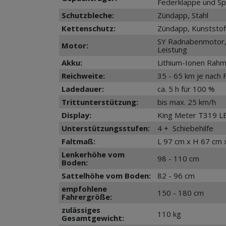
Federklappe und S
Schutzbleche:
Zündapp, Stahl
Kettenschutz:
Zündapp, Kunststof
SY Radnabenmotor, 
Motor:
Leistung
Akku:
Lithium-Ionen Rahme
Reichweite:
35 - 65 km je nach
Ladedauer:
ca. 5 h für 100 %
Trittunterstützung:
bis max. 25 km/h
Display:
King Meter T319 L
Unterstützungsstufen:
4 + Schiebehilfe
Faltmaß:
L 97 cm x H 67 cm 
Lenkerhöhe vom
98 - 110 cm
Boden:
Sattelhöhe vom Boden:
82 - 96 cm
empfohlene
150 - 180 cm
Fahrergröße:
zulässiges
110 kg
Gesamtgewicht: