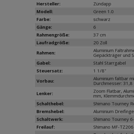
Hersteller:
Zündapp
Modell:
Green 1.0
Farbe:
schwarz
Gänge:
6
Rahmengröße:
37 cm
Laufradgröße:
20 Zoll
Aluminium Faltrahme
Rahmen:
Gepäckträger und S
Gabel:
Stahl Starrgabel
Steuersatz:
1 1/8"
Aluminium faltbar mi
Vorbau:
Durchmesser: 31,8
Zoom Flatbar, Alum
Lenker:
mm, Klemmdurchme
Schalthebel:
Shimano Tourney Rev
Bremshebel:
Aluminium Dreifing
Schaltwerk:
Shimano Tourney 6-
Freilauf:
Shimano MF-TZ206 6