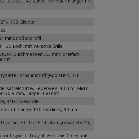
/2" x 3/32", 42 Zähne, Kurbelarmlänge: 170
2" x 108 Glieder
kes
5" mit Straßenprofil
, 36 Loch, mit Verschleißrille
6 Stück, Durchmesser: 2,3 mm, dreifach
eicht
tysattel, schaumstoffgepolstert, mit
ersattelstütze, Federweg: 40 mm, Micro
er: 30,9 mm, Länge: 350 mm
ale, 9/16" Gewinde
eformt, Länge: 130 mm links, 90 mm
ED vorne, HL-15 LED hinten gemäß StVZO,
 integriert, Tragfähigkeit: bis 25 kg, mit