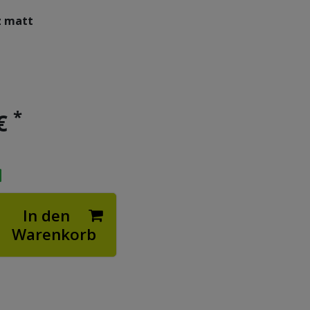
z matt
*
 €
In den
Warenkorb