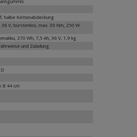
panngummis
f, halbe Kettenabdeckung
36 V, bürstenlos, max. 30 Nm, 250 W
nakku, 270 Wh, 7,5 Ah, 36 V, 1,9 kg
 Fahrweise und Zuladung
ED
x B 44 cm