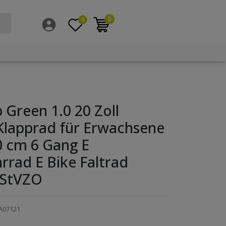
0
0
Green 1.0 20 Zoll
Klapprad für Erwachsene
0 cm 6 Gang E
rrad E Bike Faltrad
 StVZO
A07121