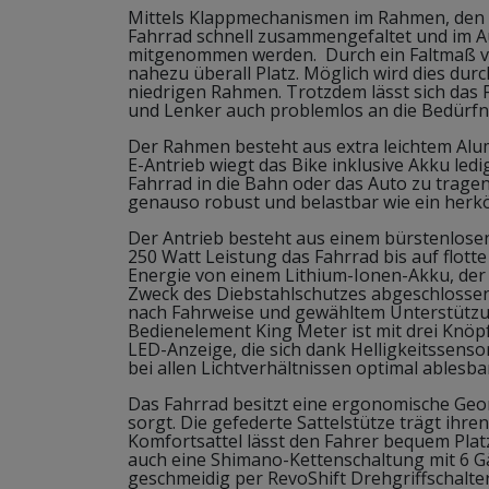
Mittels Klappmechanismen im Rahmen, den
Fahrrad schnell zusammengefaltet und im Au
mitgenommen werden. Durch ein Faltmaß von
nahezu überall Platz. Möglich wird dies dur
niedrigen Rahmen. Trotzdem lässt sich das 
und Lenker auch problemlos an die Bedürfn
Der Rahmen besteht aus extra leichtem Alu
E-Antrieb wiegt das Bike inklusive Akku ledig
Fahrrad in die Bahn oder das Auto zu trage
genauso robust und belastbar wie ein herk
Der Antrieb besteht aus einem bürstenlose
250 Watt Leistung das Fahrrad bis auf flotte
Energie von einem Lithium-Ionen-Akku, der
Zweck des Diebstahlschutzes abgeschlossen
nach Fahrweise und gewähltem Unterstützun
Bedienelement King Meter ist mit drei Knöpf
LED-Anzeige, die sich dank Helligkeitssens
bei allen Lichtverhältnissen optimal ablesbar
Das Fahrrad besitzt eine ergonomische Geo
sorgt. Die gefederte Sattelstütze trägt ihre
Komfortsattel lässt den Fahrer bequem Pla
auch eine Shimano-Kettenschaltung mit 6 G
geschmeidig per RevoShift Drehgriffschalte