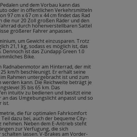
 Pedalen und dem Vorbau kann das
to oder in öffentlichen Verkehrsmitteln
 97 cm x 67 cm x 44 cm findet das Rad
ch die nur 20 Zoll großen Räder und den
Fahrrad durch höhenverstellbaren Sattel
isse größerer Fahrer anpassen.
minium, um Gewicht einzusparen. Trotz
lich 21,1 kg, sodass es möglich ist, das
n. Dennoch ist das Zündapp Green 1.0
ömmliches Bike.
n Radnabenmotor am Hinterrad, der mit
 25 km/h beschleunigt. Er erhält seine
 im Rahmen untergebracht ist und zum
 werden kann. Die Reichweite beträgt je
gslevel 35 bis 65 km. Das
en intuitiv zu bedienen und besitzt eine
or an das Umgebungslicht anpasst und so
 ist.
metrie, die für optimalen Fahrkomfort
n Teil dazu bei, auch der bequeme City-
tz nehmen. Neben dem E-Antrieb steht
ängen zur Verfügung, die sich
r schalten lassen. V-Brakes am Vorder-