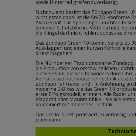
sowie Hinterrad greifen zuverlässig.
Nicht zuletzt besitzt das Zündapp Green 1.0
wichtigsten dabei ist die StVZO-konforme B
Akku erhält. Die Spanninga-Leuchten besitze
kommen Schutzbleche, Kettenschutz, Seiten
die Klingel darf nicht fehlen, sodass es dir
Das Zündapp Green 1.0 kommt bereits zu 98
Ausklappen und einer kurzen Kontrolle ka
direkt losgehen!
Die Nürnberger Traditionsmarke Zündapp, 
die Produktion von erschwinglichen Leichtkr
aufmerksam, die sich besonders durch ihre Z
Verhältnisse hochmoderne Technik auszei
Zündapp Fahrräder und - in Anlehnung an di
moderne E-Bikes wie das Green 1.0 produzier
erste Erfolgsmodell, erinnert. Alle Räder un
Klapprad oder Mountainbike - sie alle entsp
kombiniert mit moderner Technik.
Das Credo lautet: preiswert, zuverlässig un
jedermann.
Technisch