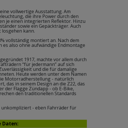
 eine vollwertige Ausstattung. Am
eleuchtung, die ihre Power durch den
n je einen integrierten Reflektor. Hinzu
ständer sowie ein Gepäckträger. Auch
ekt losgehen kann.
% vollständig montiert an. Nach dem
nn es also ohne aufwändige Endmontage
gegründet 1917, machte vor allem durch
afträdern “für jedermann” auf sich
uverlässigkeit und die für damalige
chneten. Heute werden unter dem Namen
e Motorradherstellung - natürlich
t, das in seinem Design an die Z22, das
ter der Flagge Zündapp - ob E-Bike,
rechen den traditionellen Standards
d unkompliziert - eben Fahrräder für
e Daten: