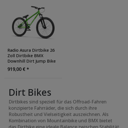
Radio Asura Dirtbike 26
Zoll Dirtbike BMX
Downhill Dirt Jump Bike
Fahrrad Singlespeed
919,00 € *
Bikepark
, Farbe: metallic
green
Dirt Bikes
Dirtbikes sind speziell für das Offroad-Fahren
konzipierte Fahrräder, die sich durch ihre
Robustheit und Vielseitigkeit auszeichnen. Als
Kombination von Mountainbike und BMX bietet
das Dirtbike eine ideale Balance zwischen Stabilität