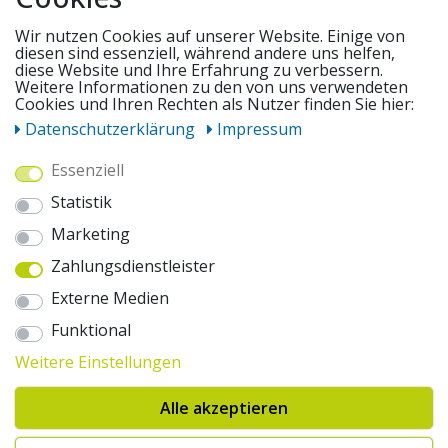
SERVICE
Wir nutzen Cookies auf unserer Website. Einige von
diesen sind essenziell, während andere uns helfen,
diese Website und Ihre Erfahrung zu verbessern.
UNSERE ANGEBOTE
Weitere Informationen zu den von uns verwendeten
Cookies und Ihren Rechten als Nutzer finden Sie hier:
Daten­schutz­erklärung
Impressum
ZAHLUNGSWEISEN
Essenziell
Statistik
WIR VERSENDEN MIT
Marketing
Zahlungsdienstleister
AUSZEICHNUNGEN & SICHERHEIT
Externe Medien
© 2026 pentagonsports.de
Funktional
Pentagon Sports GmbH & Co. KG
Weitere Einstellungen
Daten­schutz­erklärung
Widerrufs­recht
AGB
Impressum
Hinweise zur Batterieentsorgung
Alle akzeptieren
Cookie-Einstellungen ändern
Erklärung zur Barrierefreiheit