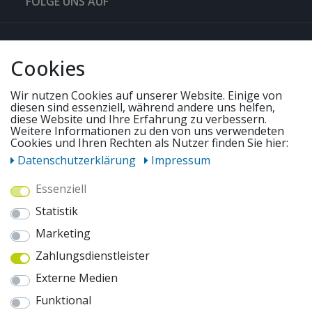
FOLGE UNS AUF
QUICKLINKS & TIPPS
Cookies
SERVICE
Wir nutzen Cookies auf unserer Website. Einige von
diesen sind essenziell, während andere uns helfen,
diese Website und Ihre Erfahrung zu verbessern.
UNSERE ANGEBOTE
Weitere Informationen zu den von uns verwendeten
Cookies und Ihren Rechten als Nutzer finden Sie hier:
Daten­schutz­erklärung
Impressum
ZAHLUNGSWEISEN
Essenziell
Statistik
WIR VERSENDEN MIT
Marketing
Zahlungsdienstleister
AUSZEICHNUNGEN & SICHERHEIT
Externe Medien
© 2026 pentagonsports.de
Funktional