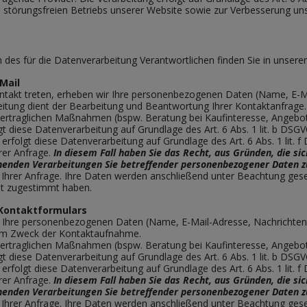
s störungsfreien Betriebs unserer Website sowie zur Verbesserung u
 des für die Datenverarbeitung Verantwortlichen finden Sie in unse
Mail
skontakt treten, erheben wir Ihre personenbezogenen Daten (Name, E-M
eitung dient der Bearbeitung und Beantwortung Ihrer Kontaktanfrage.
traglichen Maßnahmen (bspw. Beratung bei Kaufinteresse, Angebotse
gt diese Datenverarbeitung auf Grundlage des Art. 6 Abs. 1 lit. b DSGV
rfolgt diese Datenverarbeitung auf Grundlage des Art. 6 Abs. 1 lit
rer Anfrage.
In diesem Fall haben Sie das Recht, aus Gründen, die si
eruhenden Verarbeitungen Sie betreffender personenbezogener Daten 
g Ihrer Anfrage. Ihre Daten werden anschließend unter Beachtung gese
ht zugestimmt haben.
 Kontaktformulars
 Ihre personenbezogenen Daten (Name, E-Mail-Adresse, Nachrichtent
dem Zweck der Kontaktaufnahme.
traglichen Maßnahmen (bspw. Beratung bei Kaufinteresse, Angebotse
gt diese Datenverarbeitung auf Grundlage des Art. 6 Abs. 1 lit. b DSGV
rfolgt diese Datenverarbeitung auf Grundlage des Art. 6 Abs. 1 lit
rer Anfrage.
In diesem Fall haben Sie das Recht, aus Gründen, die si
eruhenden Verarbeitungen Sie betreffender personenbezogener Daten 
g Ihrer Anfrage. Ihre Daten werden anschließend unter Beachtung gese