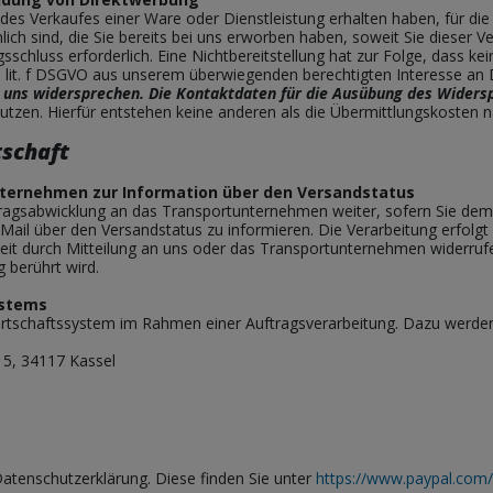
 des Verkaufes einer Ware oder Dienstleistung erhalten haben, für d
ich sind, die Sie bereits bei uns erworben haben, soweit Sie dieser
agsschluss erforderlich. Eine Nichtbereitstellung hat zur Folge, dass k
. 1 lit. f DSGVO aus unserem überwiegenden berechtigten Interesse an
n uns widersprechen.
Die Kontaktdaten für die Ausübung des Widers
tzen. Hierfür entstehen keine anderen als die Übermittlungskosten n
tschaft
ternehmen zur Information über den Versandstatus
ragsabwicklung an das Transportunternehmen weiter, sofern Sie dem
ail über den Versandstatus zu informieren. Die Verarbeitung erfolgt a
derzeit durch Mitteilung an uns oder das Transportunternehmen widerru
g berührt wird.
ystems
irtschaftssystem im Rahmen einer Auftragsverarbeitung. Dazu werde
15, 34117 Kassel
Datenschutzerklärung. Diese finden Sie unter
https://www.paypal.com/