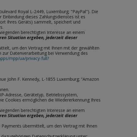
 Boulevard Royal L-2449, Luxemburg; "PayPal"). Die
 Einbindung dieses Zahlungsdienstes ist es
ort Ihres Geräts) sammelt, speichert und
s.
rwiegenden berechtigten Interesse an einem
en Situation ergeben, jederzeit dieser
telt, um den Vertrag mit Ihnen mit der gewählten
nen zur Datenverarbeitung bei Verwendung des
ps/mpp/ua/privacy-full?
nue John F. Kennedy, L-1855 Luxemburg; “Amazon
nnen.
 IP-Adresse, Gerätetyp, Betriebssystem,
Die Cookies ermöglichen die Wiedererkennung Ihres
rwiegenden berechtigten Interesse an einem
en Situation ergeben, jederzeit dieser
Payments übermittelt, um den Vertrag mit Ihnen
 dazugehörigen Datenschutzerklärung unter: