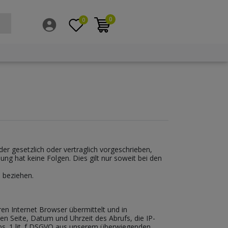
0
0
r gesetzlich oder vertraglich vorgeschrieben,
llung hat keine Folgen. Dies gilt nur soweit bei den
n beziehen.
en Internet Browser übermittelt und in
en Seite, Datum und Uhrzeit des Abrufs, die IP-
Abs. 1 lit. f DSGVO aus unserem überwiegenden