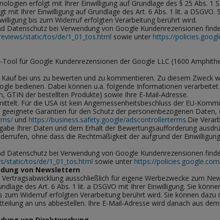
ogien erfolgt mit Ihrer Einwilligung auf Grundlage des § 25 Abs. 1 S. 
mit Ihrer Einwilligung auf Grundlage des Art. 6 Abs. 1 lit. a DSGVO. S
illigung bis zum Widerruf erfolgten Verarbeitung berührt wird.
d Datenschutz bei Verwendung von Google Kundenrezensionen finde
views/static/tos/de/1_01_tos.html
sowie unter
https://policies.goog
-Tool für Google Kundenrezensionen der Google LLC (1600 Amphithe
ren Kauf bei uns zu bewerten und zu kommentieren. Zu diesem Zweck w
le bedienen. Dabei können u.a. folgende Informationen verarbeitet un
um, GTIN der bestellten Produkte) sowie Ihre E-Mail-Adresse.
mittelt. Für die USA ist kein Angemessenheitsbeschluss der EU-Kommi
s geeignete Garantien für den Schutz der personenbezogenen Daten, 
rms/
und
https://business.safety.google/adscontrollerterms
.
Die Verarb
ergabe Ihrer Daten und dem Erhalt der Bewertungsaufforderung ausdrü
widerrufen, ohne dass die Rechtmäßigkeit der aufgrund der Einwilligun
d Datenschutz bei Verwendung von Google Kundenrezensionen finde
/static/tos/de/1_01_tos.html
sowie unter
https://policies.google.com
ndung von Newslettern
r Vertragsabwicklung ausschließlich für eigene Werbezwecke zum News
dlage des Art. 6 Abs. 1 lit. a DSGVO mit Ihrer Einwilligung. Sie könne
is zum Widerruf erfolgten Verarbeitung berührt wird. Sie können dazu
eilung an uns abbestellen. Ihre E-Mail-Adresse wird danach aus dem 
ndung von Direktwerbung