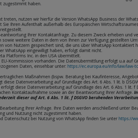
ht zugestimmt haben.
 treten, nutzen wir hierfür die Version WhatsApp Business der Whats
it Sie Ihren Aufenthalt außerhalb des Europäischen Wirtschaftsraumes
eitgestellt.
Beantwortung Ihrer Kontaktanfrage. Zu diesem Zweck erheben und vera
n sowie weitere Daten in dem von Ihnen zur Verfügung gestellten Um
ten von Nutzern gespeichert sind, die uns über WhatsApp kontaktier
r WhatsApp eingewilligt haben, erfolgt damit nicht.
ta Platforms Inc
. in den USA übermittelt.
r EU-Kommission vorhanden. Die Datenübermittlung erfolgt u.a auf Gr
ezogenen Daten, einsehbar unter:
https://ec.europa.eu/info/law/law-t
traglichen Maßnahmen (bspw. Beratung bei Kaufinteresse, Angebotse
gt diese Datenverarbeitung auf Grundlage des Art. 6 Abs. 1 lit. b DSGV
rfolgt diese Datenverarbeitung auf Grundlage des Art. 6 Abs. 1 lit
infachen Kontaktaufnahme sowie an der Beantwortung Ihrer Anfrage.
I
jederzeit dieser auf Art. 6 Abs. 1 lit. f DSGVO beruhenden Verarbei
Bearbeitung Ihrer Anfrage. Ihre Daten werden anschließend unter Be
tung und Nutzung nicht zugestimmt haben.
d Datenschutz bei Nutzung von WhatsApp finden Sie unter
https://w