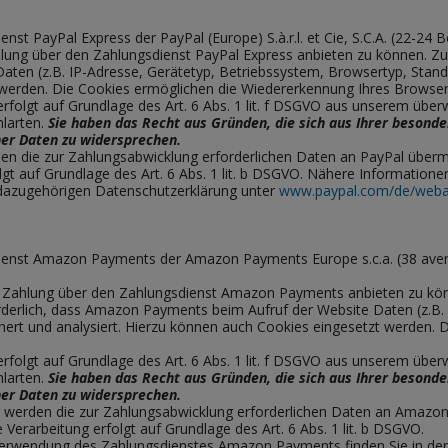
st PayPal Express der PayPal (Europe) S.à.r.l. et Cie, S.C.A. (22-24
ung über den Zahlungsdienst PayPal Express anbieten zu können. Zur
Daten (z.B. IP-Adresse, Gerätetyp, Betriebssystem, Browsertyp, Stand
 werden. Die Cookies ermöglichen die Wiedererkennung Ihres Browser
folgt auf Grundlage des Art. 6 Abs. 1 lit. f DSGVO aus unserem übe
larten.
Sie haben das Recht aus Gründen, die sich aus Ihrer besonder
er Daten zu widersprechen.
n die zur Zahlungsabwicklung erforderlichen Daten an PayPal übermit
olgt auf Grundlage des Art. 6 Abs. 1 lit. b DSGVO. Nähere Informatio
r dazugehörigen Datenschutzerklärung unter
www.paypal.com/de/webap
dienst Amazon Payments der Amazon Payments Europe s.c.a. (38 ave
e Zahlung über den Zahlungsdienst Amazon Payments anbieten zu kö
orderlich, dass Amazon Payments beim Aufruf der Website Daten (z.B.
hert und analysiert. Hierzu können auch Cookies eingesetzt werden. 
folgt auf Grundlage des Art. 6 Abs. 1 lit. f DSGVO aus unserem übe
larten.
Sie haben das Recht aus Gründen, die sich aus Ihrer besonder
er Daten zu widersprechen.
erden die zur Zahlungsabwicklung erforderlichen Daten an Amazon 
 Verarbeitung erfolgt auf Grundlage des Art. 6 Abs. 1 lit. b DSGVO.
Verwendung des Zahlungsdienstes Amazon Payments finden Sie in der