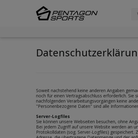
Daten­schutz­erkläru
Soweit nachstehend keine anderen Angaben gemacht
noch für einen Vertragsabschluss erforderlich. Sie si
nachfolgenden Verarbeitungsvorgängen keine ande
"Personenbezogene Daten" sind alle Informationen, d
Server-Logfiles
Sie können unsere Webseiten besuchen, ohne Ang
Bei jedem Zugriff auf unsere Website werden an un
Protokolldaten (sog. Server-Logfiles) gespeichert.
Adresse, die übertragene Datenmenge und der anfra