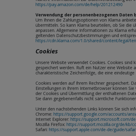
https://pay.amazon.com/de/help/201212490
Verwendung der personenbezogenen Daten be
Um Ihnen die Zahlungsoptionen von Klarna anbiete
übermitteln. So kann Klarna beurteilen, ob Sie d
anpassen. Allgemeine Informationen zu Klarna erha
geltenden Datenschutzbestimmungen und entspre
https://cdn.klarna.com/1.0/shared/content/legal/te
Cookies
Unsere Website verwendet Cookies. Cookies sind k
gespeichert werden. Ruft ein Nutzer eine Website 
charakteristische Zeichenfolge, die eine eindeutig
Cookies werden auf Ihrem Rechner gespeichert. Da
Einstellungen in Ihrem Internetbrowser können Si
der Cookies und Übermittlung der enthaltenen Date
Sie dann gegebenenfalls nicht sämtliche Funktione
Unter den nachstehenden Links können Sie sich info
Chrome:
https://support.google.com/accounts/an
Internet Explorer:
https://support.microsoft.com/d
Mozilla Firefox:
https://support.mozilla.org/de/kb/
Safari:
https://support.apple.com/de-de/guide/saf