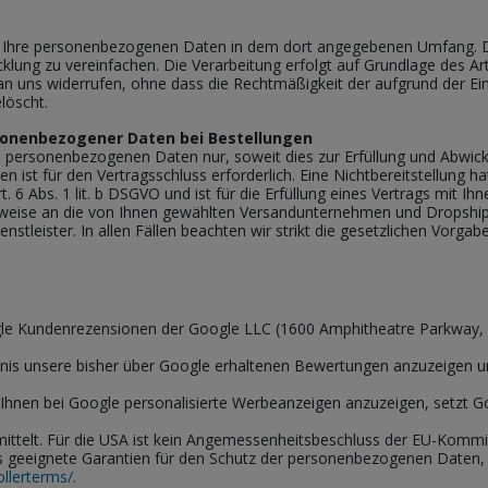
r Ihre personenbezogenen Daten in dem dort angegebenen Umfang. D
lung zu vereinfachen. Die Verarbeitung erfolgt auf Grundlage des Art. 
g an uns widerrufen, ohne dass die Rechtmäßigkeit der aufgrund der Ei
löscht.
sonenbezogener Daten bei Bestellungen
e personenbezogenen Daten nur, soweit dies zur Erfüllung und Abwick
ten ist für den Vertragsschluss erforderlich. Eine Nichtbereitstellung 
. 6 Abs. 1 lit. b DSGVO und ist für die Erfüllung eines Vertrags mit Ihn
lsweise an die von Ihnen gewählten Versandunternehmen und Dropshipp
enstleister. In allen Fällen beachten wir strikt die gesetzlichen Vor
ogle Kundenrezensionen der Google LLC (1600 Amphitheatre Parkway,
bnis unsere bisher über Google erhaltenen Bewertungen anzuzeigen
nen bei Google personalisierte Werbeanzeigen anzuzeigen, setzt Goo
mittelt. Für die USA ist kein Angemessenheitsbeschluss der EU-Kommi
ls geeignete Garantien für den Schutz der personenbezogenen Daten,
ollerterms/
.