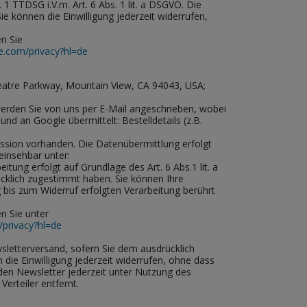
1 TTDSG i.V.m. Art. 6 Abs. 1 lit. a DSGVO. Die
ie können die Einwilligung jederzeit widerrufen,
n Sie
le.com/privacy?hl=de
atre Parkway, Mountain View, CA 94043, USA;
erden Sie von uns per E-Mail angeschrieben, wobei
d an Google übermittelt: Bestelldetails (z.B.
ssion vorhanden. Die Datenübermittlung erfolgt
einsehbar unter:
eitung erfolgt auf Grundlage des Art. 6 Abs.1 lit. a
cklich zugestimmt haben. Sie können Ihre
g bis zum Widerruf erfolgten Verarbeitung berührt
n Sie unter
/privacy?hl=de
letterversand, sofern Sie dem ausdrücklich
n die Einwilligung jederzeit widerrufen, ohne dass
 den Newsletter jederzeit unter Nutzung des
Verteiler entfernt.