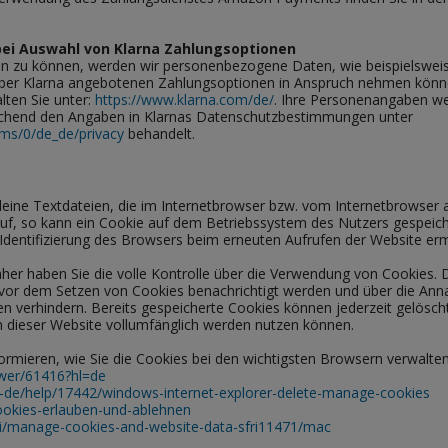
i Auswahl von Klarna Zahlungsoptionen
n zu können, werden wir personenbezogene Daten, wie beispielsweis
ie über Klarna angebotenen Zahlungsoptionen in Anspruch nehmen könn
lten Sie unter:
https://www.klarna.com/de/
. Ihre Personenangaben we
chend den Angaben in Klarnas Datenschutzbestimmungen unter
rms/0/de_de/privacy
behandelt.
leine Textdateien, die im Internetbrowser bzw. vom Internetbrowse
auf, so kann ein Cookie auf dem Betriebssystem des Nutzers gespeich
e Identifizierung des Browsers beim erneuten Aufrufen der Website erm
her haben Sie die volle Kontrolle über die Verwendung von Cookies. 
e vor dem Setzen von Cookies benachrichtigt werden und über die An
n verhindern. Bereits gespeicherte Cookies können jederzeit gelöscht
n dieser Website vollumfänglich werden nutzen können.
rmieren, wie Sie die Cookies bei den wichtigsten Browsern verwalten 
swer/61416?hl=de
e-de/help/17442/windows-internet-explorer-delete-manage-cookies
cookies-erlauben-und-ablehnen
ari/manage-cookies-and-website-data-sfri11471/mac