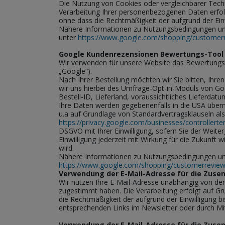
Die Nutzung von Cookies oder vergleichbarer Technol
Verarbeitung Ihrer personenbezogenen Daten erfolgt 
ohne dass die Rechtmäßigkeit der aufgrund der Einw
Nähere Informationen zu Nutzungsbedingungen un
unter
https://www.google.com/shopping/customerre
Google Kundenrezensionen Bewertungs-Tool
Wir verwenden für unsere Website das Bewertungs
„Google“).
Nach Ihrer Bestellung möchten wir Sie bitten, Ih
wir uns hierbei des Umfrage-Opt-in-Moduls von Goog
Bestell-ID, Lieferland, voraussichtliches Lieferdat
Ihre Daten werden gegebenenfalls in die USA über
u.a auf Grundlage von Standardvertragsklauseln al
https://privacy.google.com/businesses/controllerte
DSGVO mit Ihrer Einwilligung, sofern Sie der Weit
Einwilligung jederzeit mit Wirkung für die Zukunft 
wird.
Nähere Informationen zu Nutzungsbedingungen un
https://www.google.com/shopping/customerreviews
Verwendung der E-Mail-Adresse für die Zuse
Wir nutzen Ihre E-Mail-Adresse unabhängig von de
zugestimmt haben. Die Verarbeitung erfolgt auf Grun
die Rechtmäßigkeit der aufgrund der Einwilligung b
entsprechenden Links im Newsletter oder durch Mitt
Verwendung der E-Mail-Adresse für die Zuse