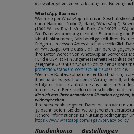
der weitergehenden Verarbeitung und Nutzung nic
WhatsApp Business
Wenn Sie per WhatsApp mit uns in Geschäftskontakt
Canal Harbour, Dublin 2, Irland; “WhatsApp”). Sowe
(1601 Willow Road, Menlo Park, CA 94025, USA) ber
Die Datenverarbeitung dient der Bearbeitung und 
Mobilfunktnummer, falls bereitgestellt Ihren Name
Endgerät, in dessen Adressbuch ausschließlich Da
an WhatsApp, ohne dass Sie hierin bereits gegenübe
Ihre Daten werden von WhatsApp an Server
der Me
Für die USA ist kein Angemessenheitsbeschluss de
geeignete Garantien für den Schutz der personenb
protection/standard-contractual-clauses-scc_de
.
Wenn die Kontaktaufnahme der Durchführung vorver
Ihnen und uns geschlossenen Vertrag betrifft, erfol
Erfolgt die Kontaktaufnahme aus anderen Gründen e
Interesse am Bereitstellen einer schnellen und e
die sich aus Ihrer besonderen Situation ergeben, 
widersprechen.
Ihre personenbezogenen Daten nutzen wir nur zur 
gelöscht, sofern Sie der weitergehenden Verarbei
Nähere Informationen zu Nutzungsbedingungen un
https://www.whatsapp.com/legal/#privacy-policy
.
Kundenkonto Bestellungen