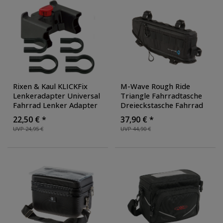
Rixen & Kaul KLICKFix
M-Wave Rough Ride
Lenkeradapter Universal
Triangle Fahrradtasche
Fahrrad Lenker Adapter
Dreieckstasche Fahrrad
für E Bike 7 kg Belastung
Rahmentasche Tasche E-
22,50 € *
37,90 € *
Bike
UVP 24,95 €
UVP 44,90 €