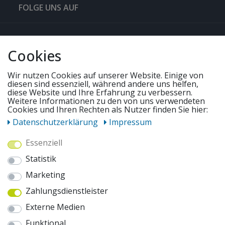
FOLGE UNS AUF
QUICKLINKS & TIPPS
Cookies
SERVICE
Wir nutzen Cookies auf unserer Website. Einige von
diesen sind essenziell, während andere uns helfen,
diese Website und Ihre Erfahrung zu verbessern.
Weitere Informationen zu den von uns verwendeten
UNSERE ANGEBOTE
Cookies und Ihren Rechten als Nutzer finden Sie hier:
Daten­schutz­erklärung
Impressum
ZAHLUNGSWEISEN
Essenziell
Statistik
WIR VERSENDEN MIT
Marketing
Zahlungsdienstleister
AUSZEICHNUNGEN & SICHERHEIT
Externe Medien
© 2026 pentagonsports.de
Funktional