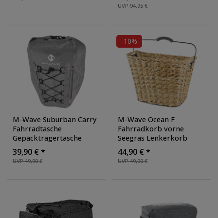
abnehmbar Clip On
,
Regenschutz 7 Liter
UVP 94,95 €
Ausführung: mit
Volumen
Halterung
-10%
M-Wave Suburban Carry
M-Wave Ocean F
Fahrradtasche
Fahrradkorb vorne
Gepäckträgertasche
Seegras Lenkerkorb
Fahrrad 25L wasserdicht
Korb für Fahrrad
39,90 € *
44,90 € *
Fahrradtaschen
Lenkerkörbe abnehmbar
UVP 49,90 €
UVP 49,90 €
Radtasche
für Lenker Frontkorb