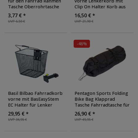
für den Fahrrad Rahmen
vorne Lenkerkorb mit
Tasche Oberrohrtasche
Clip On Halter Korb aus
Rahmentasche
Draht für Fahrrad oder E
3,77 € *
16,50 € *
Radtaschen mit Klett und
Bike
, Farbe: schwarz
UVP 6,50 €
UVP 21,90 €
Reißverschluss
, Farbe:
schwarz
-46%
Basil Bilbao Fahrradkorb
Pentagon Sports Folding
vorne mit BasEasyStem
Bike Bag Klapprad
EC Halter für Lenker
Tasche Fahrradtasche für
stabiler Lenkerkorb
Klappräder 20 Zoll
29,95 € *
26,90 € *
Stahl 10L großer Korb
Faltradtasche
UVP 34,95 €
UVP 49,95 €
für Fahrrad
, Ausführung:
Transporttasche
mit BasEasyStemEC
Tragetasche
Halter