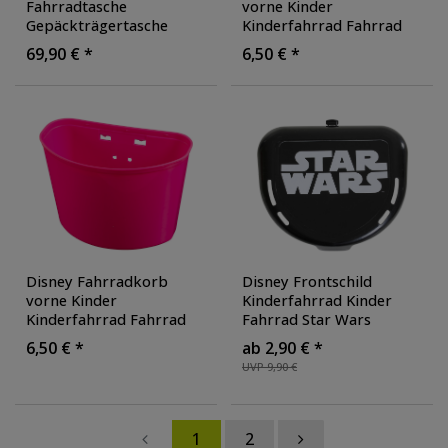
Fahrradtasche
vorne Kinder
Gepäckträgertasche
Kinderfahrrad Fahrrad
Fahrrad Tasche Trolley
Korb Zubehör Fronkorb
69,90 € *
6,50 € *
Radkorb Lenkerkorb
,
Farbe: glitzerpink
Disney Fahrradkorb
Disney Frontschild
vorne Kinder
Kinderfahrrad Kinder
Kinderfahrrad Fahrrad
Fahrrad Star Wars
Korb Zubehör Fronkorb
Minions Lenkerschild
6,50 € *
ab 2,90 € *
Radkorb Lenkerkorb
,
UVP 9,90 €
Farbe: helles pink
1
2