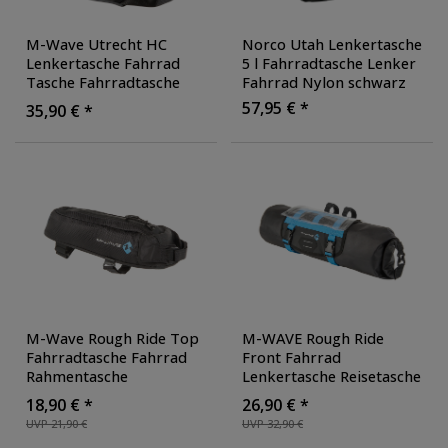
M-Wave Utrecht HC
Norco Utah Lenkertasche
Lenkertasche Fahrrad
5 l Fahrradtasche Lenker
Tasche Fahrradtasche
Fahrrad Nylon schwarz
Lenker Box mit
57,95 € *
35,90 € *
Kartenhalter
M-Wave Rough Ride Top
M-WAVE Rough Ride
Fahrradtasche Fahrrad
Front Fahrrad
Rahmentasche
Lenkertasche Reisetasche
Oberrohrtasche E-Bike
Fahrradtasche
18,90 € *
26,90 € *
Tasche
Fahrradlenker Tasche 10
UVP 21,90 €
UVP 32,90 €
L