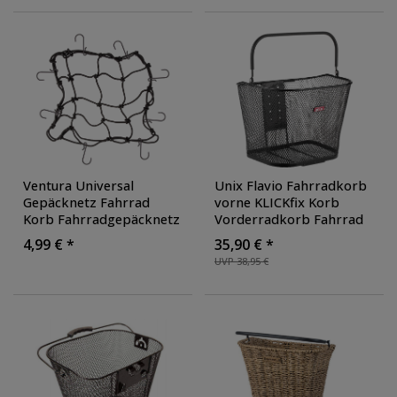
Ventura Universal
Unix Flavio Fahrradkorb
Gepäcknetz Fahrrad
vorne KLICKfix Korb
Korb Fahrradgepäcknetz
Vorderradkorb Fahrrad
Sicherung Fahrradkorb
geeignet für E Bike 16
4,99 € *
35,90 € *
Liter Volumen
UVP 38,95 €
engmaschig