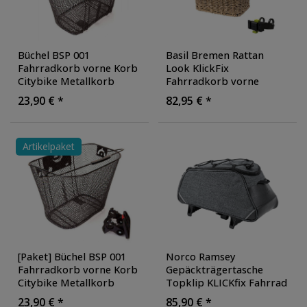
Büchel BSP 001
Basil Bremen Rattan
Fahrradkorb vorne Korb
Look KlickFix
Citybike Metallkorb
Fahrradkorb vorne
Lenkerkorb Frontkorb
Fahrrad Lenkerkorb mit
23,90 € *
82,95 € *
abnehmbar Clip On
,
Halterung
Ausführung: ohne
Vorderradkorb
Halterung
abnehmbar
Einkaufskorb
Artikelpaket
[Paket] Büchel BSP 001
Norco Ramsey
Fahrradkorb vorne Korb
Gepäckträgertasche
Citybike Metallkorb
Topklip KLICKfix Fahrrad
Lenkerkorb Frontkorb
Tasche hinten für E Bike
23,90 € *
85,90 € *