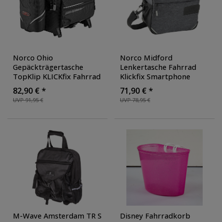
Norco Ohio
Norco Midford
Gepäckträgertasche
Lenkertasche Fahrrad
TopKlip KLICKfix Fahrrad
Klickfix Smartphone
Tasche hinten für E Bike
Tasche vorne für E Bike
82,90 € *
71,90 € *
Regenschutz abnehmbar
Regenschutz abnehmbar
UVP 91,95 €
UVP 78,95 €
7,5 Liter Volumen
5 Liter
M-Wave Amsterdam TR S
Disney Fahrradkorb