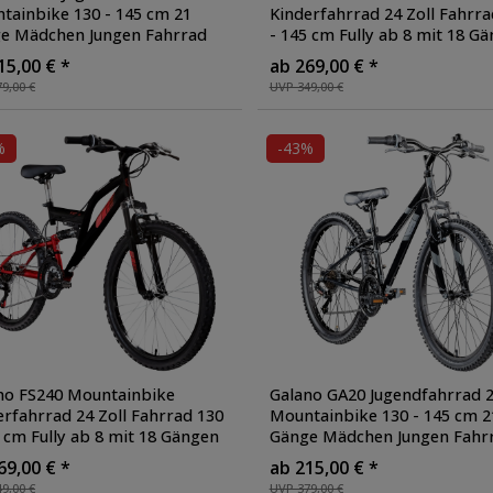
tainbike 130 - 145 cm 21
Kinderfahrrad 24 Zoll Fahrra
e Mädchen Jungen Fahrrad
- 145 cm Fully ab 8 mit 18 G
 Jahre MTB Hardtail
Jugendfahrrad MTB
, Farbe:
15,00 € *
ab 269,00 € *
ndrad V-Brakes
, Farbe:
schwarz/türkis
9,00 €
UVP 349,00 €
/blau
%
-43%
no FS240 Mountainbike
Galano GA20 Jugendfahrrad 2
erfahrrad 24 Zoll Fahrrad 130
Mountainbike 130 - 145 cm 2
5 cm Fully ab 8 mit 18 Gängen
Gänge Mädchen Jungen Fahr
ndfahrrad MTB
, Farbe:
ab 8 Jahre MTB Hardtail
69,00 € *
ab 215,00 € *
arz/rot
Jugendrad V-Brakes
, Farbe:
9,00 €
UVP 379,00 €