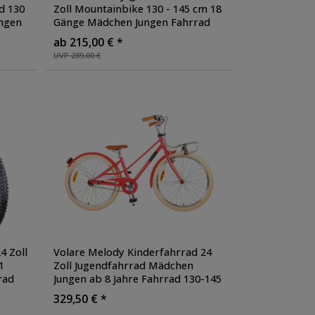
d 130
Zoll Mountainbike 130 - 145 cm 18
ängen
Gänge Mädchen Jungen Fahrrad
ab 8 Jahre MTB Fully Jugendrad V-
ab 215,00 € *
Brakes
, Farbe: rot
UVP 289,00 €
4 Zoll
Volare Melody Kinderfahrrad 24
1
Zoll Jugendfahrrad Mädchen
rad
Jungen ab 8 Jahre Fahrrad 130-145
cm Rücktrittbremse
, Farbe: rot
329,50 € *