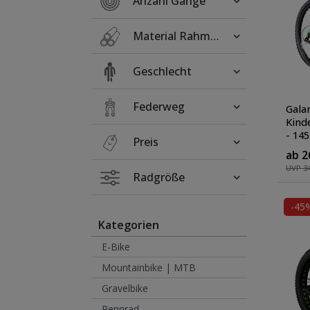
Anzahl Gänge
Material Rahmen
Geschlecht
Federweg
Gala
Kind
- 14
Preis
Juge
ab 2
schw
UVP 34
Radgröße
-45
Kategorien
E-Bike
Mountainbike | MTB
Gravelbike
Rennrad