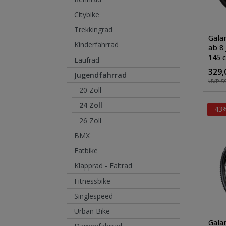
Citybike
Trekkingrad
Gala
Kinderfahrrad
ab 8
145 
Laufrad
Fatb
329,
Jugendfahrrad
Hard
UVP 59
schw
20 Zoll
24 Zoll
-43
26 Zoll
BMX
Fatbike
Klapprad - Faltrad
Fitnessbike
Singlespeed
Urban Bike
Gala