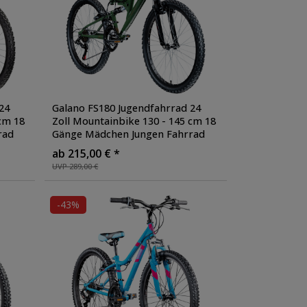
24
Galano FS180 Jugendfahrrad 24
cm 18
Zoll Mountainbike 130 - 145 cm 18
rad
Gänge Mädchen Jungen Fahrrad
ad V-
ab 8 Jahre MTB Fully Jugendrad V-
ab 215,00 € *
Brakes
, Farbe: khaki
UVP 289,00 €
-43%