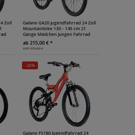
4 Zoll
Galano GA20 Jugendfahrrad 24 Zoll
1
Mountainbike 130 - 145 cm 21
rad
Gänge Mädchen Jungen Fahrrad
ab 8 Jahre MTB Hardtail
ab 215,00 € *
Jugendrad V-Brakes
, Farbe: blau
UVP 379,00 €
-26%
Galano FS180 Jugendfahrrad 24