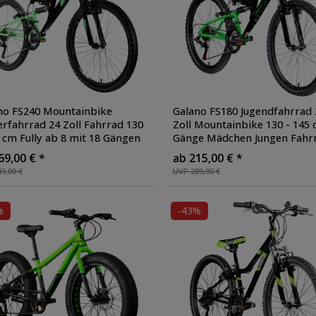
no FS240 Mountainbike
Galano FS180 Jugendfahrrad 
erfahrrad 24 Zoll Fahrrad 130
Zoll Mountainbike 130 - 145 
5 cm Fully ab 8 mit 18 Gängen
Gänge Mädchen Jungen Fahr
ndfahrrad MTB
, Farbe:
ab 8 Jahre MTB Fully Jugendr
69,00 € *
ab 215,00 € *
arz/grün
Brakes
, Farbe: schwarz/grün
9,00 €
UVP 289,00 €
%
-43%