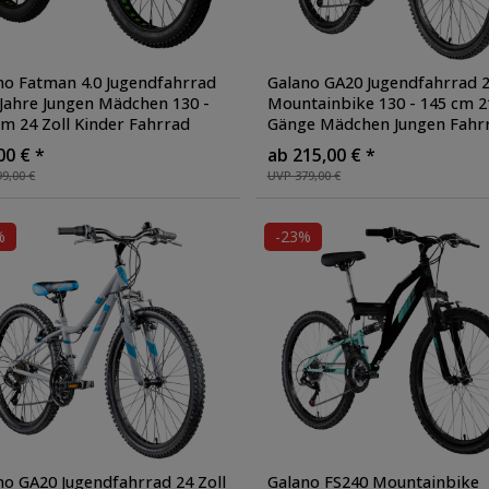
no Fatman 4.0 Jugendfahrrad
Galano GA20 Jugendfahrrad 2
 Jahre Jungen Mädchen 130 -
Mountainbike 130 - 145 cm 2
cm 24 Zoll Kinder Fahrrad
Gänge Mädchen Jungen Fahr
ike Mountainbike MTB
ab 8 Jahre MTB Hardtail
00 € *
ab 215,00 € *
tail
, Farbe:
Jugendrad V-Brakes
, Farbe:
9,00 €
UVP 379,00 €
arz/neongrün
schwarz/grün
%
-23%
no GA20 Jugendfahrrad 24 Zoll
Galano FS240 Mountainbike