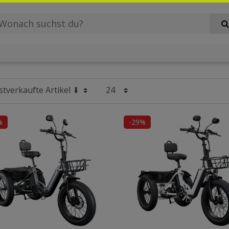
%
-29%