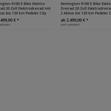
ngton R100 E Bike Elektro
Remington R100 E Bike Elekt
rad 20 Zoll Elektrodreirad mit
Dreirad 20 Zoll Elektrodreir
kus bis 120 km Pedelec City
2 Akkus bis 120 km Pedelec C
tiefem Einstieg klappbar
,
mit tiefem Einstieg klappbar
.499,00 € *
ab 2.499,00 € *
e: schwarz/grau
Farbe: weiß
499,00 €
UVP 3.499,00 €