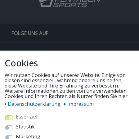
FOLGE UNS AUF
QUICKLINKS & TIPPS
Cookies
SERVICE
Wir nutzen Cookies auf unserer Website. Einige von
diesen sind essenziell, während andere uns helfen,
diese Website und Ihre Erfahrung zu verbessern.
UNSERE ANGEBOTE
Weitere Informationen zu den von uns verwendeten
Cookies und Ihren Rechten als Nutzer finden Sie hier:
Daten­schutz­erklärung
Impressum
ZAHLUNGSWEISEN
Essenziell
Statistik
WIR VERSENDEN MIT
Marketing