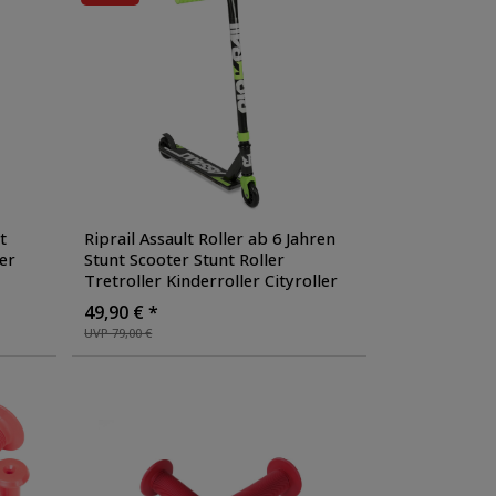
t
Riprail Assault Roller ab 6 Jahren
er
Stunt Scooter Stunt Roller
Tretroller Kinderroller Cityroller
rt
,
Skater Roller Freestyle für Tricks
49,90 € *
Kickscooter
, Farbe: grün
UVP 79,00 €