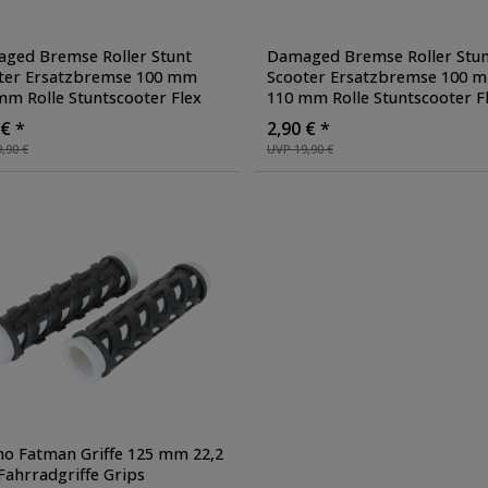
ged Bremse Roller Stunt
Damaged Bremse Roller Stun
ter Ersatzbremse 100 mm
Scooter Ersatzbremse 100 
mm Rolle Stuntscooter Flex
110 mm Rolle Stuntscooter F
e
, Farbe: gelb
Brake
, Farbe: blau
 € *
2,90 € *
,90 €
UVP 19,90 €
no Fatman Griffe 125 mm 22,2
ahrradgriffe Grips