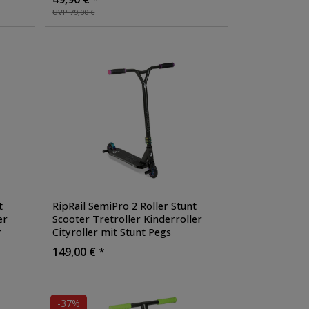
Kickscooter
, Farbe: blau
UVP 79,00 €
t
RipRail SemiPro 2 Roller Stunt
er
Scooter Tretroller Kinderroller
r
Cityroller mit Stunt Pegs
Stuntroller Aluminium eloxiert
,
149,00 € *
Farbe: jet fuel
-37%