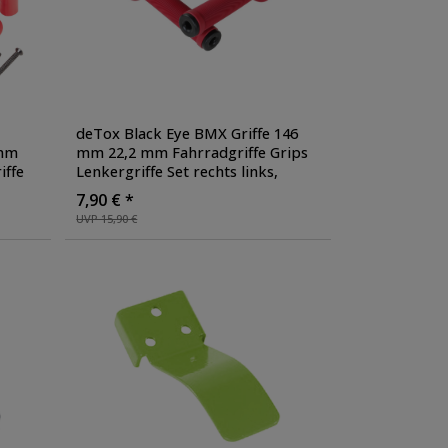
deTox Black Eye BMX Griffe 146
 mm
mm 22,2 mm Fahrradgriffe Grips
iffe
Lenkergriffe Set rechts links
,
Farbe: rot
7,90 € *
UVP 15,90 €