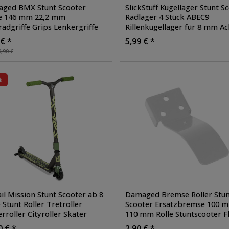
ged BMX Stunt Scooter
SlickStuff Kugellager Stunt S
fe 146 mm 22,2 mm
Radlager 4 Stück ABEC9
radgriffe Grips Lenkergriffe
Rillenkugellager für 8 mm Ac
igriffe Set rechts links
,
Kickscooter mit Spacer
 € *
5,99 € *
e: gelb
,90 €
%
il Mission Stunt Scooter ab 8
Damaged Bremse Roller Stun
 Stunt Roller Tretroller
Scooter Ersatzbremse 100 
rroller Cityroller Skater
110 mm Rolle Stuntscooter F
r Freestyle für Tricks
Brake
, Farbe: weiß
0 € *
2,90 € *