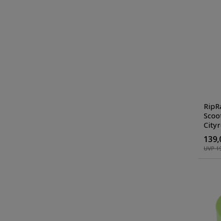
RipRa
Scoot
Cityr
Stun
139,
Farb
UVP 19