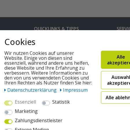
QUICKLINKS & TIPPS
SERVI
Cookies
Kunden-Login
Hilfe 
Bedienungsanleitungen
Versan
Wir nutzen Cookies auf unserer
Alle
Website. Einige von diesen sind
Partnerprogramm
Rahme
akzeptier
essenziell, während andere uns helfen,
diese Website und Ihre Erfahrung zu
Marken
Altger
verbessern. Weitere Informationen zu
Auswah
den von uns verwendeten Cookies und
FAQ
Fahrra
Ihren Rechten als Nutzer finden Sie hier:
akzeptier
Widerruf absenden
Daten­schutz­erklärung
Impressum
Alle ableh
Essenziell
Statistik
© 2026 pentagonsports.de
Marketing
Pentagon Sports GmbH & Co. KG
Zahlungsdienstleister
Daten­schutz­erklärung
Widerrufs­recht
AGB
Externe Medien