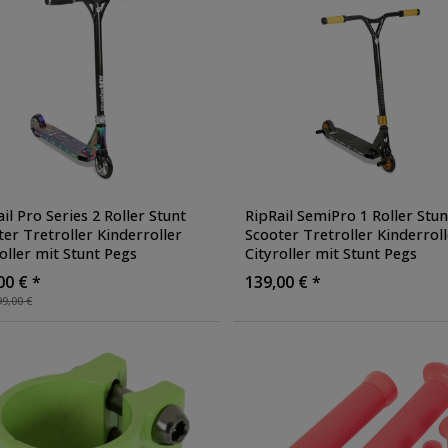
il Pro Series 2 Roller Stunt
RipRail SemiPro 1 Roller Stun
er Tretroller Kinderroller
Scooter Tretroller Kinderroll
oller mit Stunt Pegs
Cityroller mit Stunt Pegs
troller Aluminium eloxiert
,
Stuntroller Aluminium eloxie
00 € *
139,00 € *
e: indy
Farbe: schwarz/gold
9,00 €