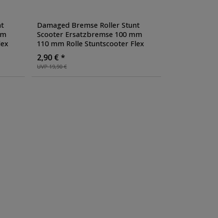
t
Damaged Bremse Roller Stunt
mm
Scooter Ersatzbremse 100 mm
lex
110 mm Rolle Stuntscooter Flex
Brake
, Farbe: grün
2,90 € *
UVP 19,90 €