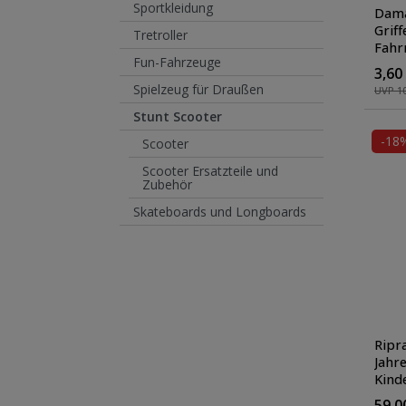
Sportkleidung
Dama
Grif
Tretroller
Fahr
Fun-Fahrzeuge
Gumm
3,60
Farb
Spielzeug für Draußen
UVP 10
Stunt Scooter
-18
Scooter
Scooter Ersatzteile und
Zubehör
Skateboards und Longboards
Ripra
Jahre
Kinde
Rolle
59,0