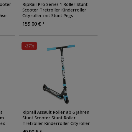
cooter
RipRail Pro Series 1 Roller Stunt
Scooter Tretroller Kinderroller
hse
Cityroller mit Stunt Pegs
Stuntroller Aluminium eloxiert
,
159,00 € *
Farbe: wizard
-37%
t
Riprail Assault Roller ab 6 Jahren
mm
Stunt Scooter Stunt Roller
lex
Tretroller Kinderroller Cityroller
Skater Roller Freestyle für Tricks
49,90 € *