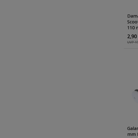
Dama
Scoo
110 
Brak
2,90
UVP 19
Gala
mm F