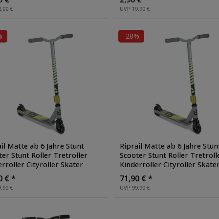
scooter
, Farbe: grün/schwarz
,00 €
UVP 19,90 €
%
-28%
il Matte ab 6 Jahre Stunt
Riprail Matte ab 6 Jahre Stun
er Stunt Roller Tretroller
Scooter Stunt Roller Tretroll
rroller Cityroller Skater
Kinderroller Cityroller Skate
r Freestyle für Tricks
Roller Freestyle für Tricks
0 € *
71,90 € *
scooter
, Farbe: pink
Kickscooter
, Farbe: silber
,90 €
UVP 99,90 €