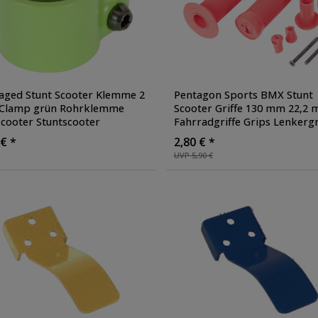
ged Stunt Scooter Klemme 2
Pentagon Sports BMX Stunt
 Clamp grün Rohrklemme
Scooter Griffe 130 mm 22,2
scooter Stuntscooter
Fahrradgriffe Grips Lenkergr
oller
Set rechts links
, Farbe: rot
 € *
2,80 € *
UVP 5,90 €