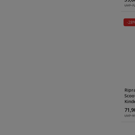
Kick
UVP 72
-28
Ripra
Scoot
Kinde
Rolle
71,9
Kick
UVP 99