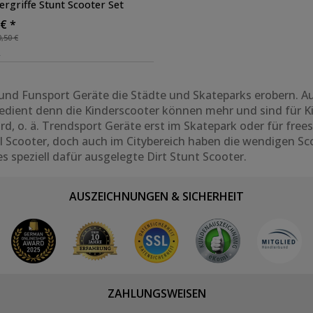
ergriffe Stunt Scooter Set
s links
, Farbe: weiß
 € *
,50 €
r
und Funsport Geräte die Städte und Skateparks erobern. Auc
gedient denn die Kinderscooter können
mehr und sind für K
ard
, o.
ä
. Trendsport Geräte erst im Skatepark oder für
frees
l Scooter, doch auch im Citybereich haben die wendigen Sco
 speziell dafür ausgelegte Dirt Stunt Scooter.
AUSZEICHNUNGEN & SICHERHEIT
ZAHLUNGSWEISEN