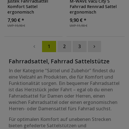
Justek Fahrradsattel
M-WAVE Vacu City S
Komfort Sattel
Fahrrad Rennrad Sattel
ergonomisch
ergonomisch
Komfortsattel Citybike
Rennradsattel Trekking
7,90 € *
9,90 € *
Klapprad E-Bike
, Farbe:
Tour Bike Cityrad
UVP 19,90 €
UVP 11,90 €
blau
Komfort
1
2
3
Fahrradsattel, Fahrrad Sattelstütze
In der Kategorie "Sättel und Zubehör" findest du
eine Vielzahl an Produkten, die für Komfort und
Funktionalität sorgen. Ein bequemer Fahrradsattel
ist das Herzstück jeder Fahrt – egal ob du einen
Fahrradsattel für Damen oder Herren, einen
weichen Fahrradsattel oder einen ergonomischen
Herren- oder Damensattel fürs Fahrrad suchst.
Für optimalen Komfort auf unebenen Strecken
bieten gefederte Sattelstützen und