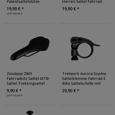
Patentsattelstütze
Herren Sattel Fahrrad
Aluminium Ersatzteil
,
Komfortsattel
19,90 € *
19,90 € *
Farbe: silber
Fahrradsitz
, Farbe: braun
UVP 24,95 €
Zündapp Z801
Tretwerk Aurora Sophia
Fahrradsitz Sattel MTB-
Sattelklemme Fahrrad E
Sattel Trekkingsattel
Bike Sattelschelle mit
Tourensattel
Schnellspanner
9,90 € *
29,90 € *
Fahrradsattel MTB E-
Aluminium 31,8 mm
,
UVP 19,90 €
Bike Trekking Enduro
Durchmesser: 31,8 mm
,
Farbe: schwarz