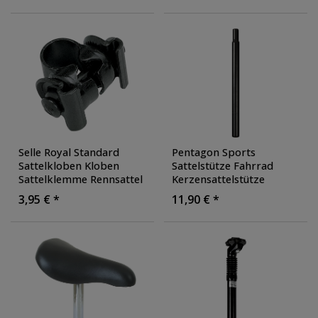
Farbe: weiß
Selle Royal Standard
Pentagon Sports
Sattelkloben Kloben
Sattelstütze Fahrrad
Sattelklemme Rennsattel
Kerzensattelstütze
für Kerzensattelstütze
,
verstellbar Stahl E Bike
3,95 € *
11,90 € *
Farbe: schwarz
Sattelstange
, Farbe:
schwarz