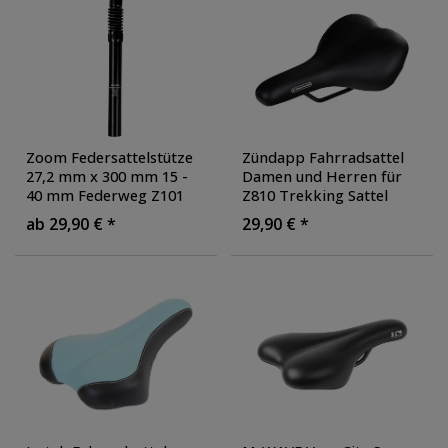
Zoom Federsattelstütze
Zündapp Fahrradsattel
27,2 mm x 300 mm 15 -
Damen und Herren für
40 mm Federweg Z101
Z810 Trekking Sattel
Z901 Z902
Fahrrad bequem
ab 29,90 € *
29,90 € *
Patentsattelstütze Patent
Trekkingrad E-Bike
,
Sattelstütze gefedert
,
Farbe: schwarz
Durchmesser: 27.2 mm
,
Farbe: schwarz