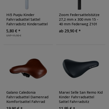
Hi5 Puqiu Kinder
Zoom Federsattelstütze
Fahrradsattel Sattel
27,2 mm x 300 mm 15 -
Fahrradsitz Kindersattel
40 mm Federweg Z101
Kinderfahrradsitz
Z901 Z902
5,80 € *
ab 29,90 € *
Komfortsattel
Patentsattelstütze Patent
UVP 11,90 €
gepolstert
, Farbe:
Sattelstütze gefedert
,
schwarz/gelb
Durchmesser: 30.9 mm
,
Farbe: schwarz
Galano Caledonia
Marwi Selle San Remo Kid
Fahrradsattel Damenrad
Kinder Fahrradsattel
Komfortsattel Fahrrad
Sattel Fahrradsitz
Sattel Trekking Cityrad
Kindersattel
19,90 € *
11,95 € *