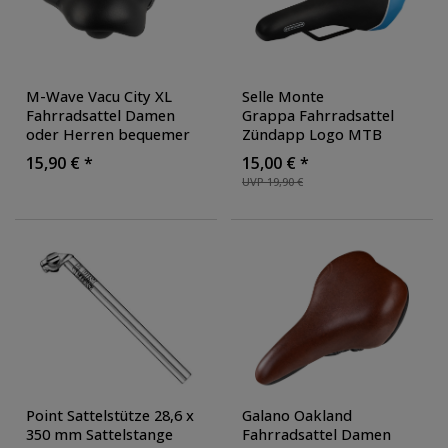
M-Wave Vacu City XL
Selle Monte
Fahrradsattel Damen
Grappa Fahrradsattel
oder Herren bequemer
Zündapp Logo MTB
Sattel Fahrrad oder E
Mountainbike Sattel
15,90 € *
15,00 € *
Bike Trekkingsattel
Fahrradsitz
UVP 19,90 €
Trekkingsattel
, Farbe:
schwarz/blau
Point Sattelstütze 28,6 x
Galano Oakland
350 mm Sattelstange
Fahrradsattel Damen