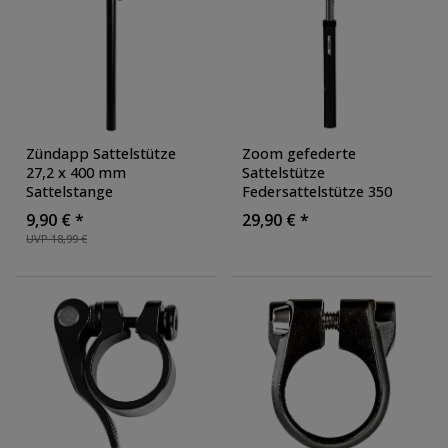
Zündapp Sattelstütze
Zoom gefederte
27,2 x 400 mm
Sattelstütze
Sattelstange
Federsattelstütze 350
Patentsattelstütze
mm Fahrrad
9,90 € *
29,90 € *
Aluminium Fahrrad E-
Sattelfederung 31,6 mm
UVP 18,99 €
Bike Fahrradsattelstütze
Sattelstange Alu
verstellbar
, Ausführung:
Fahrradsattelstütze
,
27.2 mm
Ausführung: 31.6 mm
,
Farbe: schwarz