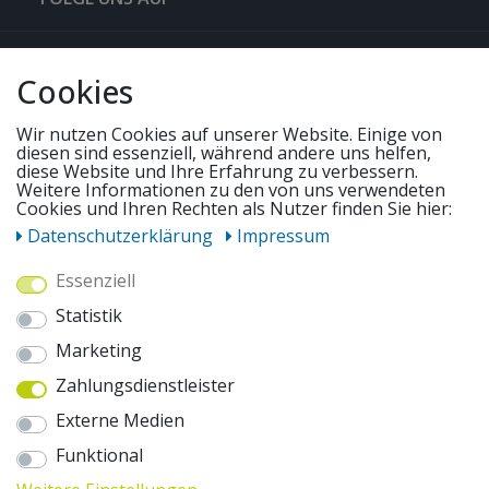
QUICKLINKS & TIPPS
Cookies
SERVICE
Wir nutzen Cookies auf unserer Website. Einige von
diesen sind essenziell, während andere uns helfen,
diese Website und Ihre Erfahrung zu verbessern.
Weitere Informationen zu den von uns verwendeten
UNSERE ANGEBOTE
Cookies und Ihren Rechten als Nutzer finden Sie hier:
Daten­schutz­erklärung
Impressum
ZAHLUNGSWEISEN
Essenziell
Statistik
WIR VERSENDEN MIT
Marketing
Zahlungsdienstleister
AUSZEICHNUNGEN & SICHERHEIT
Externe Medien
Funktional
© 2026 pentagonsports.de
Pentagon Sports GmbH & Co. KG