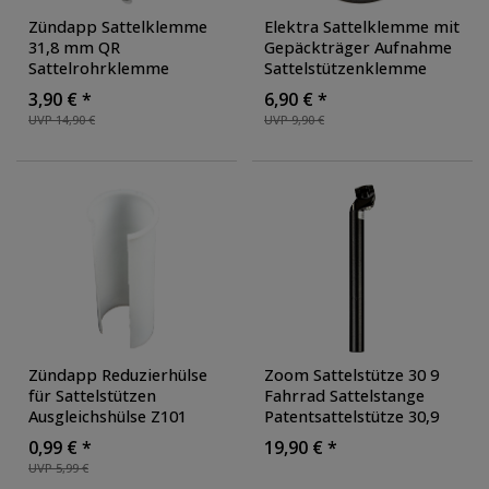
Zündapp Sattelklemme
Elektra Sattelklemme mit
31,8 mm QR
Gepäckträger Aufnahme
Sattelrohrklemme
Sattelstützenklemme
Sattelstützenklemme
Fahrrad 31,8 mm 28,6
3,90 € *
6,90 € *
Sitzrohrklemme Agon
mm Sattelrohrschelle
UVP 14,90 €
UVP 9,90 €
City Life
Sattelschelle
, Farbe:
schwarz
Zündapp Reduzierhülse
Zoom Sattelstütze 30 9
für Sattelstützen
Fahrrad Sattelstange
Ausgleichshülse Z101
Patentsattelstütze 30,9
Green 1.0 Fahrrad E-Bike
mm x 300 mm MTB E-
0,99 € *
19,90 € *
Pedelec Adapter
,
Bike
, Farbe: schwarz
UVP 5,99 €
Durchmesser: 30.9 mm
,