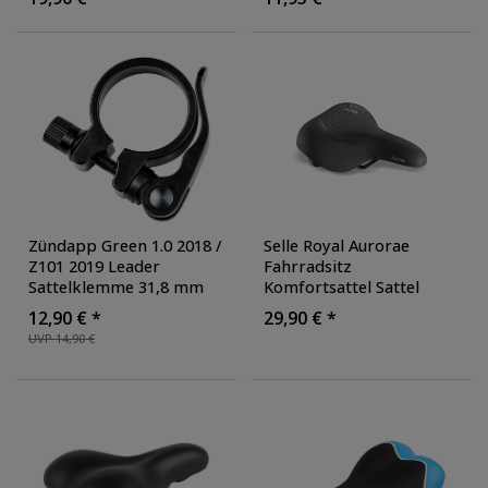
Damen
, Farbe: braun
Kinderfahrradsitz
Komfortsattel
gepolstert
, Farbe:
schwarz
Zündapp Green 1.0 2018 /
Selle Royal Aurorae
Z101 2019 Leader
Fahrradsitz
Sattelklemme 31,8 mm
Komfortsattel Sattel
QR Sattelrohrklemme
Fahrradsattel Citysattel
12,90 € *
29,90 € *
Sattelstützenklemme
Tourensattel
UVP 14,90 €
Sattelrohrklemme
ergonomisch unisex
,
Sitzrohrklemme
Farbe: schwarz