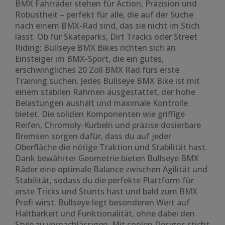
BMX Fahrräder stehen für Action, Präzision und
Robustheit – perfekt für alle, die auf der Suche
nach einem BMX-Rad sind, das sie nicht im Stich
lässt. Ob für Skateparks, Dirt Tracks oder Street
Riding: Bullseye BMX Bikes richten sich an
Einsteiger im BMX-Sport, die ein gutes,
erschwingliches 20 Zoll BMX Rad fürs erste
Training suchen. Jedes Bullseye BMX Bike ist mit
einem stabilen Rahmen ausgestattet, der hohe
Belastungen aushält und maximale Kontrolle
bietet. Die soliden Komponenten wie griffige
Reifen, Chromoly-Kurbeln und präzise dosierbare
Bremsen sorgen dafür, dass du auf jeder
Oberfläche die nötige Traktion und Stabilität hast.
Dank bewährter Geometrie bieten Bullseye BMX
Räder eine optimale Balance zwischen Agilität und
Stabilität, sodass du die perfekte Plattform für
erste Tricks und Stunts hast und bald zum BMX
Profi wirst. Bullseye legt besonderen Wert auf
Haltbarkeit und Funktionalität, ohne dabei den
Style zu vernachlässigen. Mit coolen Designs sticht