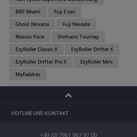
BBF Miami
Fuji E-Jari
Ghost Nirvana
Fuji Nevada
Maxxis Pace
Shimano Tourney
EzyRoller Classic X
EzyRoller Drifter X
EzyRoller Drifter Pro X
EzyRoller Mini
Mafiabikes
HOTLINE UND KONTAKT
+49 (0) 7961 967 97 00