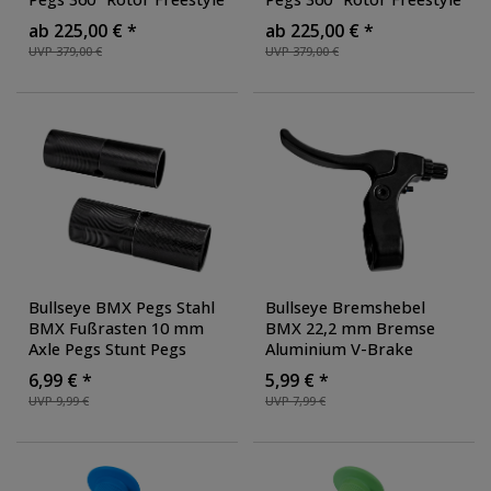
20 Rad Jugendliche
20 Rad Jugendliche
ab 225,00 € *
ab 225,00 € *
Erwachsene unisex für
Erwachsene unisex für
UVP 379,00 €
UVP 379,00 €
Tricks
, Farbe:
Tricks
, Farbe: khaki
schwarz/grün
Bullseye BMX Pegs Stahl
Bullseye Bremshebel
BMX Fußrasten 10 mm
BMX 22,2 mm Bremse
Axle Pegs Stunt Pegs
Aluminium V-Brake
Trickachsen
Fahrradbremse
6,99 € *
5,99 € *
Felgenbremse Bremsgriff
UVP 9,99 €
UVP 7,99 €
links rechts Set
,
Ausführung: links