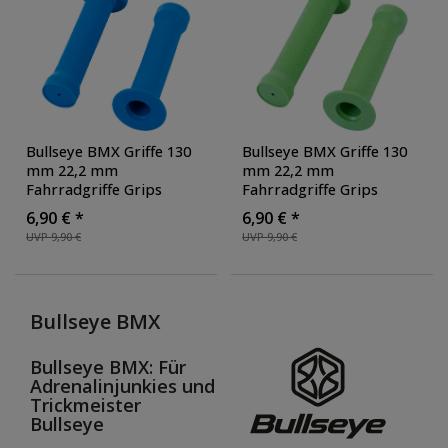
Bullseye BMX Griffe 130
Bullseye BMX Griffe 130
mm 22,2 mm
mm 22,2 mm
Fahrradgriffe Grips
Fahrradgriffe Grips
Lenkergriffe Set rechts
Lenkergriffe Set rechts
6,90 € *
6,90 € *
links
, Farbe: blau
links
, Farbe: grün
UVP 9,90 €
UVP 9,90 €
Bullseye BMX
Bullseye BMX: Für
Adrenalinjunkies und
Trickmeister
Bullseye