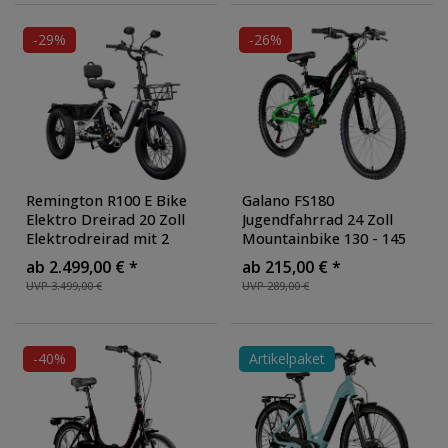
-29%
-26%
Remington R100 E Bike
Galano FS180
Elektro Dreirad 20 Zoll
Jugendfahrrad 24 Zoll
Elektrodreirad mit 2
Mountainbike 130 - 145
Akkus bis 120 km Pedelec
cm 18 Gänge Mädchen
ab 2.499,00 € *
ab 215,00 € *
City mit tiefem Einstieg
Jungen Fahrrad ab 8
UVP 3.499,00 €
UVP 289,00 €
klappbar
, Farbe: weiß
Jahre MTB Fully
Jugendrad V-Brakes
,
Farbe: schwarz/grün
-40%
Artikelpaket