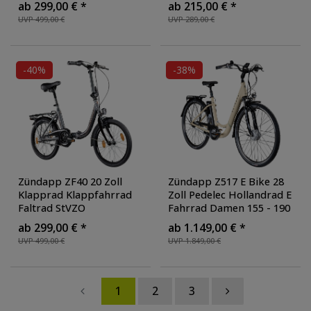
ab 299,00 € *
ab 215,00 € *
Damen Herren tiefer
Jungen Fahrrad ab 8
UVP 499,00 €
UVP 289,00 €
Einstieg
, Farbe: cream
Jahre MTB Fully
Jugendrad V-Brakes
,
Farbe: khaki
-40%
-38%
Zündapp ZF40 20 Zoll
Zündapp Z517 E Bike 28
Klapprad Klappfahrrad
Zoll Pedelec Hollandrad E
Faltrad StVZO
Fahrrad Damen 155 - 190
Faltfahrrad Erwachsene
cm mit 7 Gang
ab 299,00 € *
ab 1.149,00 € *
Damen Herren tiefer
Nabenschaltung Rücktritt
UVP 499,00 €
UVP 1.849,00 €
Einstieg
, Farbe: grau
Citybike Nabenmotor
,
Farbe: elfenbein
1
2
3