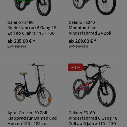
Galano FS180
Galano FS240
Kinderfahrrad 6 Gang 18
Mountainbike
Zoll ab 6 Jahre 115 - 130
Kinderfahrrad 24 Zoll
cm Mountainbike Fully
Fahrrad 130 - 145 cm
ab 205,00 € *
ab 269,00 € *
für Jungen und Mädchen
Fully ab 8 mit 18 Gängen
UVP 349,00 €
UVP 349,00 €
MTB Fahrrad Fullybike
,
Jugendfahrrad MTB
,
Farbe: schwarz/grün
Farbe: schwarz/grün
-41%
Agon Cruiser 20 Zoll
Galano FS180
Klapprad für Damen und
Kinderfahrrad 6 Gang 18
Herren 150 - 185 cm
Zoll ab 6 Jahre 115 - 130