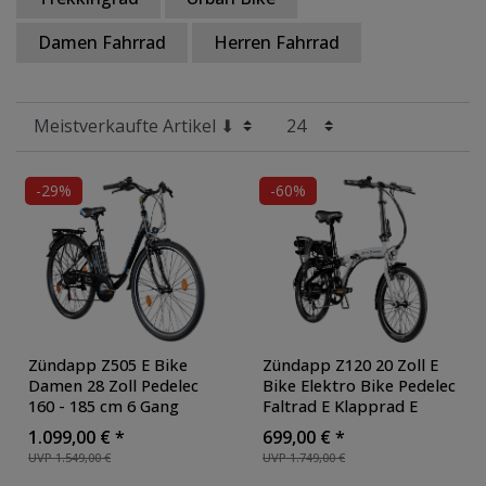
Damen Fahrrad
Herren Fahrrad
-29%
-60%
Zündapp Z505 E Bike
Zündapp Z120 20 Zoll E
Damen 28 Zoll Pedelec
Bike Elektro Bike Pedelec
160 - 185 cm 6 Gang
Faltrad E Klapprad E
Damenfahrrad E Fahrrad
Fahrräder leichte Ebikes
1.099,00 € *
699,00 € *
Hollandrad mit Licht
,
20" Urban E Bikes
UVP 1.549,00 €
UVP 1.749,00 €
Farbe: schwarz/blau
Stadtrad
, Farbe: