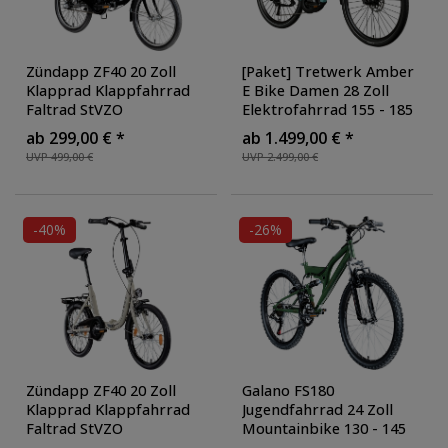
Zündapp ZF40 20 Zoll
[Paket] Tretwerk Amber
Klapprad Klappfahrrad
E Bike Damen 28 Zoll
Faltrad StVZO
Elektrofahrrad 155 - 185
Faltfahrrad Erwachsene
cm Hollandrad
ab 299,00 € *
ab 1.499,00 € *
Damen Herren tiefer
Tiefeinsteiger mit 9 Gang
UVP 499,00 €
UVP 2.499,00 €
Einstieg
, Farbe: schwarz
Schaltung
, Farbe: mint
-40%
-26%
Zündapp ZF40 20 Zoll
Galano FS180
Klapprad Klappfahrrad
Jugendfahrrad 24 Zoll
Faltrad StVZO
Mountainbike 130 - 145
Faltfahrrad Erwachsene
cm 18 Gänge Mädchen