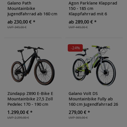
Galano Path
Agon Parklane Klapprad
Mountainbike
150 - 185 cm
Jugendfahrrad ab 160 cm
Klappfahrrad mit 6
Fahrrad 26 Zoll für
Gängen Fahrrad Faltrad
ab 230,00 € *
ab 289,00 € *
Mädchen Jungen oder
mit Beleuchtung StVZO
UVP 349,00 €
UVP 449,00 €
Erwachsene MTB
und Fahrradständer
,
Hardtail 21 Gänge
, Farbe:
Farbe: blau
schwarz/weiß
-24%
Zündapp Z890 E-Bike E
Galano Volt DS
Mountainbike 27,5 Zoll
Mountainbike Fully ab
Pedelec 170 - 190 cm
160 cm Jugendfahrrad 26
Hardtail MTB 10 Gang
Zoll Fahrrad 21 Gang
1.299,00 € *
279,00 € *
Elektro Fahrräder
MTB für Jungen und
UVP 2.299,00 €
UVP 369,00 €
Scheibenbremsen
, Farbe:
Mädchen Jugendrad
,
schwarz/blau
Farbe: weiß/grün