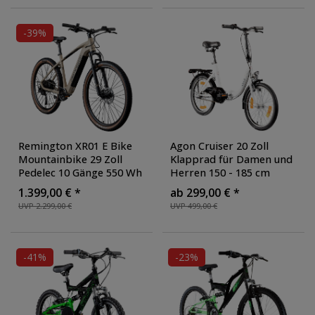
schwarz/weiß
-39%
Remington XR01 E Bike
Agon Cruiser 20 Zoll
Mountainbike 29 Zoll
Klapprad für Damen und
Pedelec 10 Gänge 550 Wh
Herren 150 - 185 cm
Akku Fahrrad Hardtail
Klappfahrrad Faltrad
1.399,00 € *
ab 299,00 € *
MTB
, Ausführung:
StVZO Faltfahrrad
UVP 2.299,00 €
UVP 499,00 €
Standard
, Farbe: beige
Erwachsene tiefer
Einstieg
, Farbe: weiß
-41%
-23%