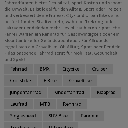
Fahrradfahren bietet Flexibilität, spart Kosten und schont
die Umwelt. Es ist ideal für den Alltag, Sport oder Freizeit
Federweg
und verbessert deine Fitness. City- und Urban Bikes sind
perfekt für den Stadtverkehr, während Trekking- oder
Grundfarbe
Falträder Pendelnden mehr Flexibilität bieten. Sportliche
Fahrer wählen ein Rennrad für Geschwindigkeit oder ein
Preis
Mountainbike für Geländeabenteuer. Für Allrounder
eignet sich ein Gravelbike. Ob Alltag, Sport oder Pendeln
– das passende Fahrrad sorgt für Mobilität, Gesundheit
Radgröße
und Spaß!
Fahrrad
BMX
Citybike
Cruiser
Crossbike
E Bike
Gravelbike
Jungenfahrrad
Kinderfahrrad
Klapprad
Laufrad
MTB
Rennrad
Singlespeed
SUV Bike
Tandem
Trekkingrad
Urban Bike