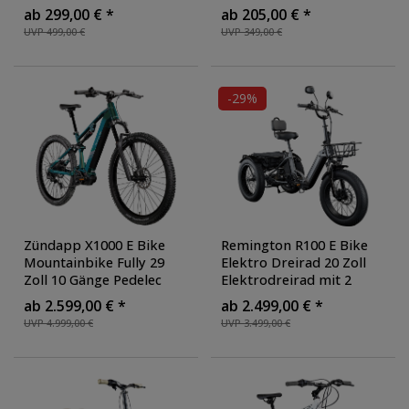
Klappfahrrad Faltrad
cm Mountainbike Fully
ab 299,00 € *
ab 205,00 € *
StVZO Faltfahrrad
für Jungen und Mädchen
UVP 499,00 €
UVP 349,00 €
Erwachsene tiefer
MTB Fahrrad Fullybike
,
Einstieg
, Farbe: schwarz
Farbe: schwarz/rot
-29%
Zündapp X1000 E Bike
Remington R100 E Bike
Mountainbike Fully 29
Elektro Dreirad 20 Zoll
Zoll 10 Gänge Pedelec
Elektrodreirad mit 2
Herren 165 - 190 cm
Akkus bis 120 km Pedelec
ab 2.599,00 € *
ab 2.499,00 € *
Elektrofahrrad 730Wh
,
City mit tiefem Einstieg
UVP 4.999,00 €
UVP 3.499,00 €
Farbe: sunlight magic
klappbar
, Farbe:
schwarz/grau