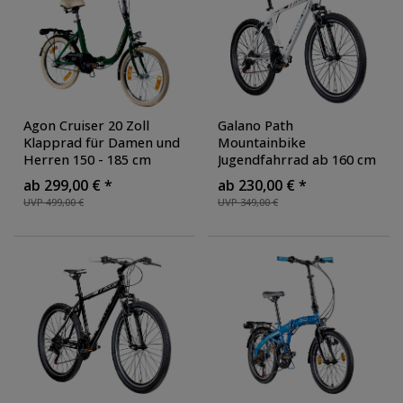
Agon Cruiser 20 Zoll
Galano Path
Klapprad für Damen und
Mountainbike
Herren 150 - 185 cm
Jugendfahrrad ab 160 cm
Klappfahrrad Faltrad
Fahrrad 26 Zoll für
ab 299,00 € *
ab 230,00 € *
StVZO Faltfahrrad
Mädchen Jungen oder
UVP 499,00 €
UVP 349,00 €
Erwachsene tiefer
Erwachsene MTB
Einstieg
, Farbe: grün
Hardtail 21 Gänge
, Farbe:
weiß/schwarz