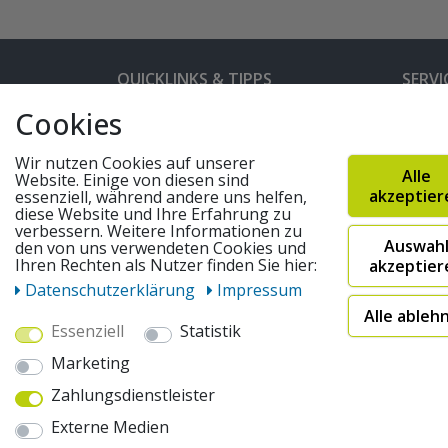
QUICKLINKS & TIPPS
SERVI
Cookies
Kunden-Login
Hilfe 
Bedienungsanleitungen
Versan
Wir nutzen Cookies auf unserer
Alle
Website. Einige von diesen sind
Partnerprogramm
Rahme
akzeptier
essenziell, während andere uns helfen,
diese Website und Ihre Erfahrung zu
Marken
Altger
verbessern. Weitere Informationen zu
Auswah
den von uns verwendeten Cookies und
FAQ
Fahrra
Ihren Rechten als Nutzer finden Sie hier:
akzeptier
Widerruf absenden
Daten­schutz­erklärung
Impressum
Alle ableh
Essenziell
Statistik
© 2026 pentagonsports.de
Marketing
Pentagon Sports GmbH & Co. KG
Zahlungsdienstleister
Daten­schutz­erklärung
Widerrufs­recht
AGB
Externe Medien
* Alle Preise inkl. gesetzlicher Mehrwertsteuer zuzüglich
"Sofort verfügbar") | 2Versandkostenfrei nach Deutschland 