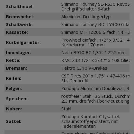
Shimano Tourney SL-RS36 RevoShi
Schalthebel:
Drehgriffschalter 6-fach
Bremshebel:
Aluminium Dreifingertyp
Schaltwerk:
Shimano Tourney RD-TY300 6-fach
Kassette:
Shimano MF-TZ206 6-fach, 14 - 24
Prowheel einfach, 1/2" x 3/32", 42
Kurbelgarnitur:
Kurbelarme: 170 mm
Innenlager:
Neco B910 BC 1,37" 122,5 mm
Kette:
KMC Z33 1/2" x 3/32" x 108 Glied
Bremsen:
Tektro C310 V-Brakes
CST Tires 20" x 1,75" / 47-406 mit
Reifen:
Straßenprofil
Felgen:
Zündapp Aluminium Doublewall, 36
rostfreier Stahl, 36 Stück, Durchme
Speichen:
2,3 mm, dreifach überkreuzt einge
Naben:
Stahl
Zündapp Komfort Citysattel,
Sattel:
schaumstoffgepolstert, mit
Federelementen
Zoom Aluminium Federsattelstütze