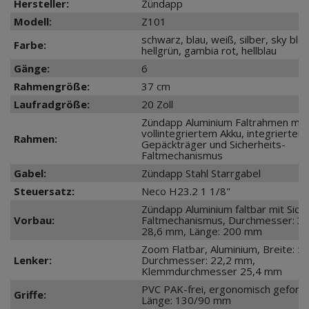
Hersteller:
Zündapp
Modell:
Z101
schwarz, blau, weiß, silber, sky blau
Farbe:
hellgrün, gambia rot, hellblau
Gänge:
6
Rahmengröße:
37 cm
Laufradgröße:
20 Zoll
Zündapp Aluminium Faltrahmen mit
vollintegriertem Akku, integriertem
Rahmen:
Gepäckträger und Sicherheits-
Faltmechanismus
Gabel:
Zündapp Stahl Starrgabel
Steuersatz:
Neco H23.2 1 1/8"
Zündapp Aluminium faltbar mit Sich
Vorbau:
Faltmechanismus, Durchmesser: 31
28,6 mm, Länge: 200 mm
Zoom Flatbar, Aluminium, Breite: 
Lenker:
Durchmesser: 22,2 mm,
Klemmdurchmesser 25,4 mm
PVC PAK-frei, ergonomisch geform
Griffe:
Länge: 130/90 mm