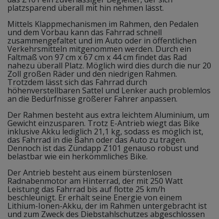
platzsparend überall mit hin nehmen lässt.
Mittels Klappmechanismen im Rahmen, den Pedalen
und dem Vorbau kann das Fahrrad schnell
zusammengefaltet und im Auto oder in öffentlichen
Verkehrsmitteln mitgenommen werden. Durch ein
Faltmaß von 97 cm x 67 cm x 44 cm findet das Rad
nahezu überall Platz. Möglich wird dies durch die nur 20
Zoll großen Räder und den niedrigen Rahmen.
Trotzdem lässt sich das Fahrrad durch
höhenverstellbaren Sattel und Lenker auch problemlos
an die Bedürfnisse größerer Fahrer anpassen.
Der Rahmen besteht aus extra leichtem Aluminium, um
Gewicht einzusparen. Trotz E-Antrieb wiegt das Bike
inklusive Akku lediglich 21,1 kg, sodass es möglich ist,
das Fahrrad in die Bahn oder das Auto zu tragen.
Dennoch ist das Zündapp Z101 genauso robust und
belastbar wie ein herkömmliches Bike.
Der Antrieb besteht aus einem bürstenlosen
Radnabenmotor am Hinterrad, der mit 250 Watt
Leistung das Fahrrad bis auf flotte 25 km/h
beschleunigt. Er erhält seine Energie von einem
Lithium-Ionen-Akku, der im Rahmen untergebracht ist
und zum Zweck des Diebstahlschutzes abgeschlossen