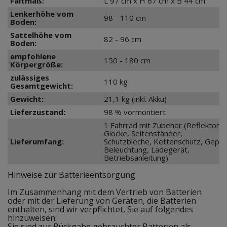
Faltmaß:
L 97 cm x H 67 cm x B 44 cm
Lenkerhöhe vom
98 - 110 cm
Boden:
Sattelhöhe vom
82 - 96 cm
Boden:
empfohlene
150 - 180 cm
Körpergröße:
zulässiges
110 kg
Gesamtgewicht:
Gewicht:
21,1 kg (inkl. Akku)
Lieferzustand:
98 % vormontiert
1 Fahrrad mit Zubehör (Reflektoren
Glocke, Seitenständer,
Lieferumfang:
Schutzbleche, Kettenschutz, Gepäc
Beleuchtung, Ladegerät,
Betriebsanleitung)
Hinweise zur Batterieentsorgung
Im Zusammenhang mit dem Vertrieb von Batterien
oder mit der Lieferung von Geräten, die Batterien
enthalten, sind wir verpflichtet, Sie auf folgendes
hinzuweisen:
Sie sind zur Rückgabe gebrauchter Batterien als