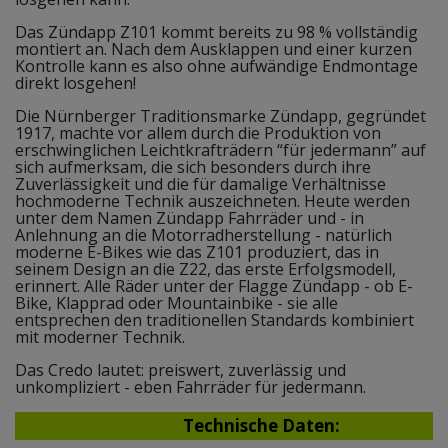
Das Zündapp Z101 kommt bereits zu 98 % vollständig
montiert an. Nach dem Ausklappen und einer kurzen
Kontrolle kann es also ohne aufwändige Endmontage
direkt losgehen!
Die Nürnberger Traditionsmarke Zündapp, gegründet
1917, machte vor allem durch die Produktion von
erschwinglichen Leichtkrafträdern “für jedermann” auf
sich aufmerksam, die sich besonders durch ihre
Zuverlässigkeit und die für damalige Verhältnisse
hochmoderne Technik auszeichneten. Heute werden
unter dem Namen Zündapp Fahrräder und - in
Anlehnung an die Motorradherstellung - natürlich
moderne E-Bikes wie das Z101 produziert, das in
seinem Design an die Z22, das erste Erfolgsmodell,
erinnert. Alle Räder unter der Flagge Zündapp - ob E-
Bike, Klapprad oder Mountainbike - sie alle
entsprechen den traditionellen Standards kombiniert
mit moderner Technik.
Das Credo lautet: preiswert, zuverlässig und
unkompliziert - eben Fahrräder für jedermann.
Technische Daten: