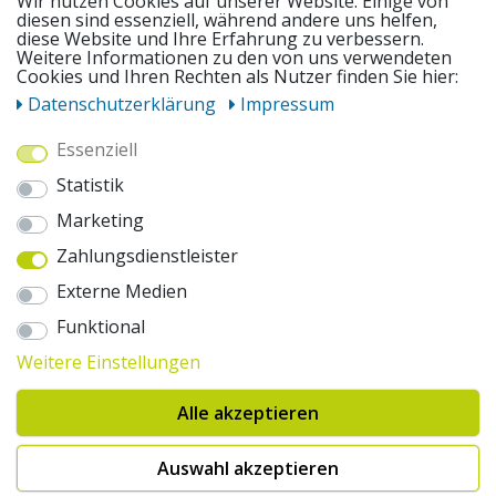
Wir nutzen Cookies auf unserer Website. Einige von
diesen sind essenziell, während andere uns helfen,
diese Website und Ihre Erfahrung zu verbessern.
Weitere Informationen zu den von uns verwendeten
UNSERE ANGEBOTE
Cookies und Ihren Rechten als Nutzer finden Sie hier:
Daten­schutz­erklärung
Impressum
ZAHLUNGSWEISEN
Essenziell
Statistik
WIR VERSENDEN MIT
Marketing
Zahlungsdienstleister
AUSZEICHNUNGEN & SICHERHEIT
Externe Medien
© 2026 pentagonsports.de
Funktional
Pentagon Sports GmbH & Co. KG
Weitere Einstellungen
Daten­schutz­erklärung
Widerrufs­recht
AGB
Impressum
Hinweise zur Batterieentsorgung
Alle akzeptieren
Cookie-Einstellungen ändern
Erklärung zur Barrierefreiheit
* Alle Preise inkl. gesetzlicher Mehrwertsteuer zuzüglich Versandkosten. Die
Auswahl akzeptieren
durchgestrichenen Preise entsprechen der UVP des Herstellers. 1nur bei
Hinweis:("Innerhalb von 24h versandfertig" oder "Sofort verfügbar") |