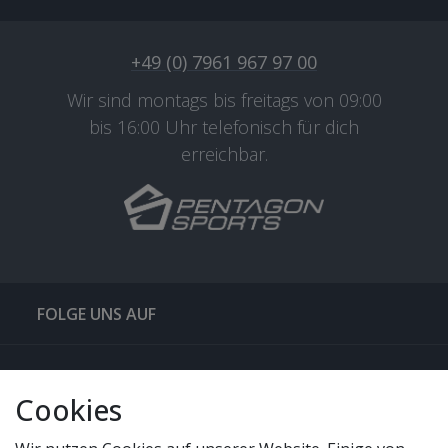
+49 (0) 7961 967 97 00
Wir sind montags bis freitags von 09:00
bis 16:00 Uhr telefonisch für dich
erreichbar.
FOLGE UNS AUF
QUICKLINKS & TIPPS
Cookies
SERVICE