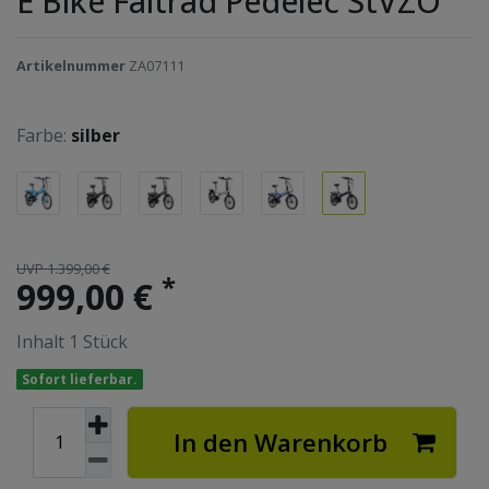
E Bike Faltrad Pedelec StVZO
Artikelnummer
ZA07111
Farbe:
silber
UVP 1.399,00 €
*
999,00 €
Inhalt
1
Stück
Sofort lieferbar.
In den Warenkorb