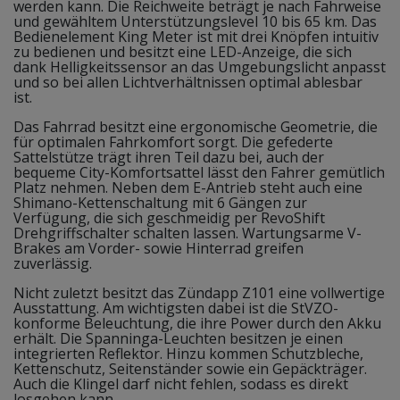
werden kann. Die Reichweite beträgt je nach Fahrweise
und gewähltem Unterstützungslevel 10 bis 65 km. Das
Bedienelement King Meter ist mit drei Knöpfen intuitiv
zu bedienen und besitzt eine LED-Anzeige, die sich
dank Helligkeitssensor an das Umgebungslicht anpasst
und so bei allen Lichtverhältnissen optimal ablesbar
ist.
Das Fahrrad besitzt eine ergonomische Geometrie, die
für optimalen Fahrkomfort sorgt. Die gefederte
Sattelstütze trägt ihren Teil dazu bei, auch der
bequeme City-Komfortsattel lässt den Fahrer gemütlich
Platz nehmen. Neben dem E-Antrieb steht auch eine
Shimano-Kettenschaltung mit 6 Gängen zur
Verfügung, die sich geschmeidig per RevoShift
Drehgriffschalter schalten lassen. Wartungsarme V-
Brakes am Vorder- sowie Hinterrad greifen
zuverlässig.
Nicht zuletzt besitzt das Zündapp Z101 eine vollwertige
Ausstattung. Am wichtigsten dabei ist die StVZO-
konforme Beleuchtung, die ihre Power durch den Akku
erhält. Die Spanninga-Leuchten besitzen je einen
integrierten Reflektor. Hinzu kommen Schutzbleche,
Kettenschutz, Seitenständer sowie ein Gepäckträger.
Auch die Klingel darf nicht fehlen, sodass es direkt
losgehen kann.