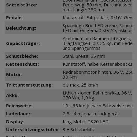
Sattelstütze:
Federweg: 50 mm, Durchmesser: 3
mm, Länge: 350 mm
Pedale:
Kunststoff Faltpedale, 9/16" Gewi
Spanninga Brio LED vorne, Spannin
Beleuchtung:
LED hinten gemäß StVZO, akkubetr
Aluminium, im Rahmen integriert,
Gepäckträger:
Tragfähigkeit: bis 25 kg, mit Feder
und Spanngummis
Schutzbleche:
Stahl, Breite: 55 mm
Kettenschutz:
Kunststoff, halbe Kettenabdeckun
Radnabenmotor hinten, 36 V, 250 
Motor:
30 Nm
Trittunterstützung:
bis max. 25 km/h
Lithium-Ionen Rahmenakku, 36 V, 7,
Akku:
270 Wh, 1,9 kg
Reichweite:
10 - 65 km je nach Fahrweise und 
Ladedauer:
2,5 - 4 h je nach Ladegerät
Display:
King Meter T320 LED
Unterstützungsstufen:
3 + Schiebehilfe