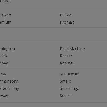
eGear
lisport
PRISM
emium
Promax
mington
Rock Machine
ddick
Rocker
tchey
Rooster
gma
SLICKstuff
mmonsohn
Smart
S Germany
Spanninga
yway
Squire