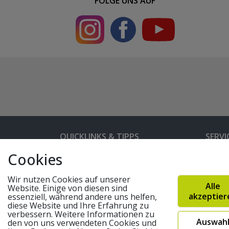
FOLGE UNS AUF
QUICKLINKS & TIPPS
SERVI
Cookies
Kunden-Login
Hilfe 
Bedienungsanleitungen
Versan
Wir nutzen Cookies auf unserer
Alle
Website. Einige von diesen sind
Partnerprogramm
Rahme
akzeptier
essenziell, während andere uns helfen,
diese Website und Ihre Erfahrung zu
Marken
Altger
verbessern. Weitere Informationen zu
Auswah
den von uns verwendeten Cookies und
FAQ
Fahrra