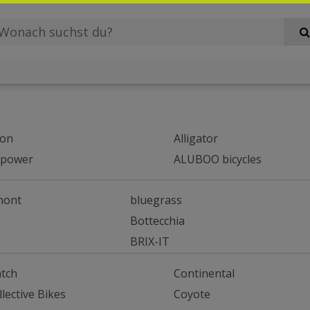
on
Alligator
rpower
ALUBOO bicycles
mont
bluegrass
Bottecchia
BRIX-IT
atch
Continental
llective Bikes
Coyote