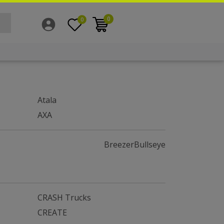
0
0
Atala
AXA
Breezer
Bullseye
CRASH Trucks
CREATE