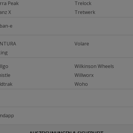
rra Peak
Trelock
anz X
Tretwerk
ban-e
ENTURA
Volare
king
llgo
Wilkinson Wheels
istle
Willworx
ldtrak
Woho
ndapp