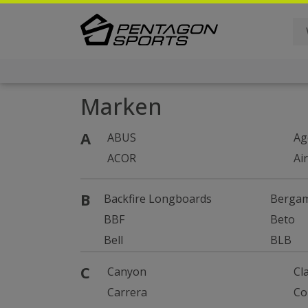
Marken
A
ABUS
Ag
ACOR
Ai
B
Backfire Longboards
Berga
BBF
Beto
Bell
BLB
C
Canyon
Cl
Carrera
Co