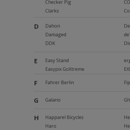
Checker Pig
CO
Clarks
Co
D
Dahon
De
Damaged
de
DDK
Di
E
Easy Stand
er
Easypix GoXtreme
EX
F
Fahrer Berlin
Fi
G
Galano
Gh
H
Happarel Bicycles
He
Haro
He