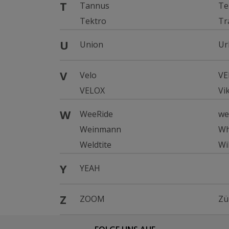
T
Tannus
Te
Tektro
Tr
U
Union
Ur
V
Velo
V
VELOX
Vi
W
WeeRide
we
Weinmann
Wh
Weldtite
Wi
Y
YEAH
Z
ZOOM
Zü