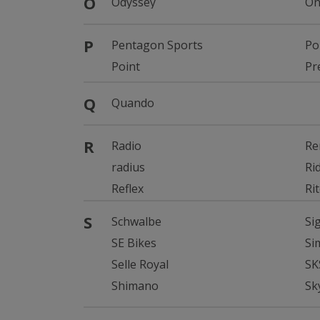
O
Odyssey
On
P
Pentagon Sports
Po
Point
Pr
Q
Quando
R
Radio
Re
radius
Ri
Reflex
Ri
S
Schwalbe
Si
SE Bikes
Si
Selle Royal
SK
Shimano
Sk