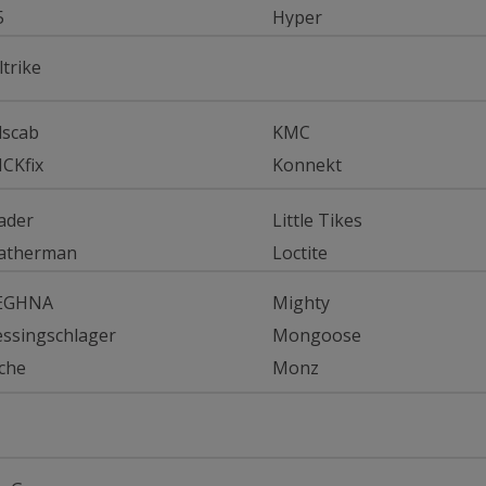
5
Hyper
ltrike
dscab
KMC
ICKfix
Konnekt
ader
Little Tikes
atherman
Loctite
EGHNA
Mighty
ssingschlager
Mongoose
che
Monz