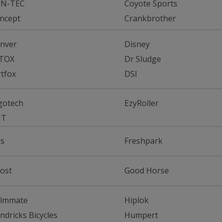
N-TEC
Coyote Sports
ncept
Crankbrother
nver
Disney
TOX
Dr Sludge
rtfox
DSI
gotech
EzyRoller
IT
ps
Freshpark
ost
Good Horse
lmmate
Hiplok
ndricks Bicycles
Humpert