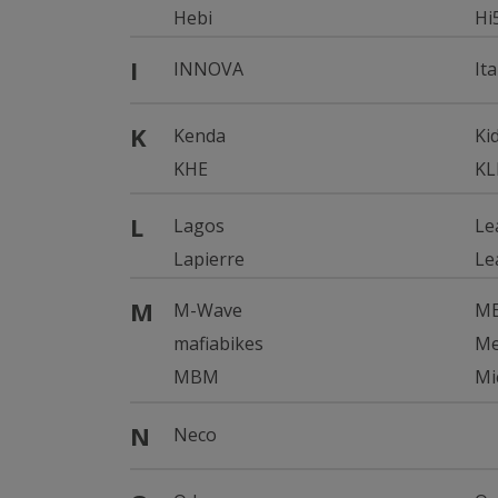
Hebi
Hi
I
INNOVA
Ita
K
Kenda
Ki
KHE
KL
L
Lagos
Le
Lapierre
Le
M
M-Wave
M
mafiabikes
Me
MBM
Mi
N
Neco