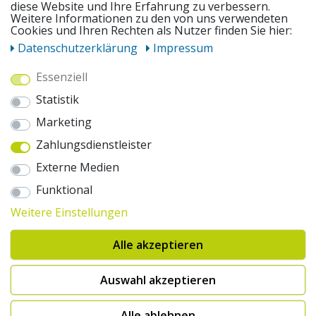
diese Website und Ihre Erfahrung zu verbessern.
Weitere Informationen zu den von uns verwendeten
UNSERE ANGEBOTE
Cookies und Ihren Rechten als Nutzer finden Sie hier:
Daten­schutz­erklärung
Impressum
ZAHLUNGSWEISEN
Essenziell
Statistik
WIR VERSENDEN MIT
Marketing
Zahlungsdienstleister
AUSZEICHNUNGEN & SICHERHEIT
Externe Medien
© 2026 pentagonsports.de
Funktional
Pentagon Sports GmbH & Co. KG
Weitere Einstellungen
Daten­schutz­erklärung
Widerrufs­recht
AGB
Impressum
Hinweise zur Batterieentsorgung
Alle akzeptieren
Cookie-Einstellungen ändern
Erklärung zur Barrierefreiheit
* Alle Preise inkl. gesetzlicher Mehrwertsteuer zuzüglich Versandkosten. Die
Auswahl akzeptieren
durchgestrichenen Preise entsprechen der UVP des Herstellers. 1nur bei
Hinweis:("Innerhalb von 24h versandfertig" oder "Sofort verfügbar") |
2Versandkostenfrei nach Deutschland ab € 100,- Bestellwert.
Alle ablehnen