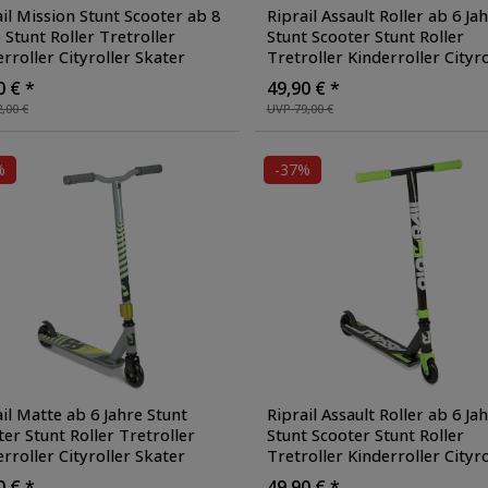
il Mission Stunt Scooter ab 8
Riprail Assault Roller ab 6 Ja
 Stunt Roller Tretroller
Stunt Scooter Stunt Roller
rroller Cityroller Skater
Tretroller Kinderroller Cityro
r Freestyle für Tricks
Skater Roller Freestyle für T
0 € *
49,90 € *
scooter
, Farbe: grün/schwarz
Kickscooter
, Farbe: blau
,00 €
UVP 79,00 €
%
-37%
il Matte ab 6 Jahre Stunt
Riprail Assault Roller ab 6 Ja
er Stunt Roller Tretroller
Stunt Scooter Stunt Roller
rroller Cityroller Skater
Tretroller Kinderroller Cityro
r Freestyle für Tricks
Skater Roller Freestyle für T
0 € *
49,90 € *