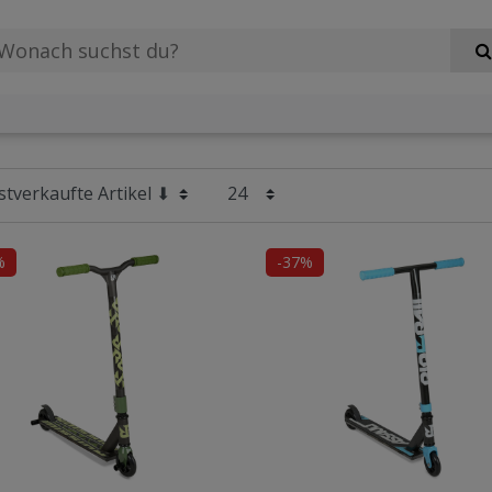
%
-37%