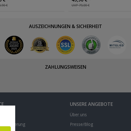
scooter
, Farbe: silber
Kickscooter
, Farbe: grün
,90 €
UVP 79,00 €
AUSZEICHNUNGEN & SICHERHEIT
ZAHLUNGSWEISEN
CE
UNSERE ANGEBOTE
& Kontakt
Über uns
d & Lieferung
Presse/Blog