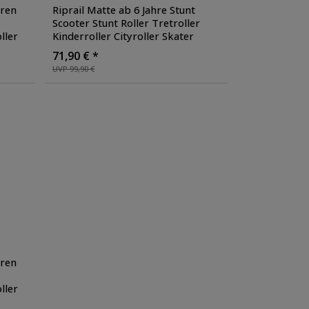
hren
Riprail Matte ab 6 Jahre Stunt
Scooter Stunt Roller Tretroller
ller
Kinderroller Cityroller Skater
ricks
Roller Freestyle für Tricks
71,90 € *
Kickscooter
, Farbe: pink
UVP 99,90 €
hren
ller
ricks