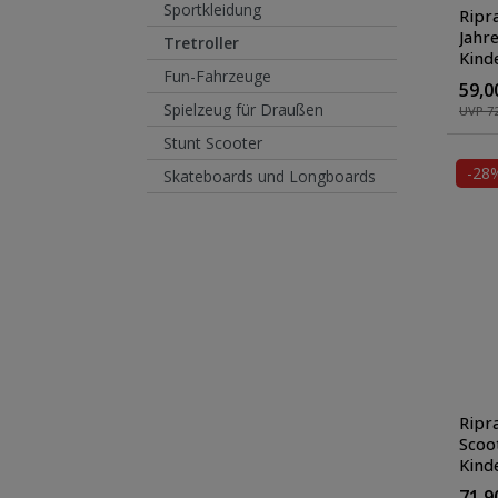
Sportkleidung
Ripra
Jahre
Tretroller
Kinde
Fun-Fahrzeuge
Rolle
59,0
Kick
Spielzeug für Draußen
UVP 72
Stunt Scooter
-28
Skateboards und Longboards
Ripra
Scoot
Kinde
Rolle
71,9