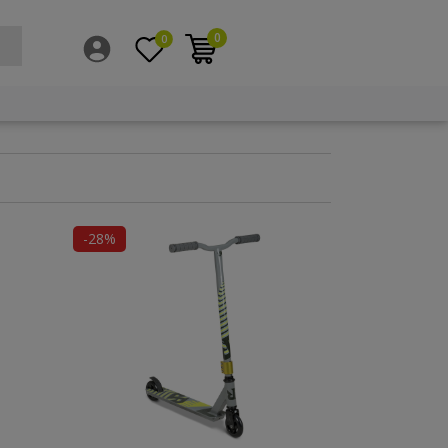
0
0
-28%