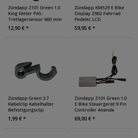
Zündapp Z101 Green 1.0
Zündapp KM529 E Bike
King Meter PAS-
Display Z902 Fahrrad
Tretlagersensor 660 mm
Pedelec LCD
404 mm Linksanbau
Fahrraddisplay Anzeige
12,90 € *
59,95 € *
Hallsensor Hall-Sensor
Elektrofahrrad
Magnetsensor Sensor
Zündapp Green 3.7
Zündapp Z101 Green 1.0
Kabelclip Kabelhalter
E Bike Steuergerät 9 Pin
Befestigungsclip
Controller Ananda
Halterung Clip
Pedelec
1,99 € *
69,00 € *