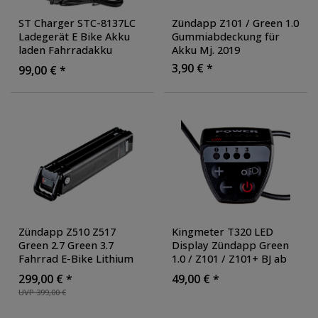
ST Charger STC-8137LC
Zündapp Z101 / Green 1.0
Ladegerät E Bike Akku
Gummiabdeckung für
laden Fahrradakku
Akku Mj. 2019
Ladegerät 3A 36V
3,90 € *
99,00 € *
Ladekabel Ebike Li-Ion
Akkus
Zündapp Z510 Z517
Kingmeter T320 LED
Green 2.7 Green 3.7
Display Zündapp Green
Fahrrad E-Bike Lithium
1.0 / Z101 / Z101+ BJ ab
Ionen Akku 36 V 10,4 15
Juli 2021 Fahrraddisplay
299,00 € *
49,00 € *
Ah 374,4 540 Wh Pedelec
Bedienungseinheit
UVP 399,00 €
Fahrradakku Ersatzakku
Koax
, Ausführung: 10.4