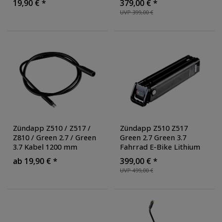
19,90 € *
379,00 € *
Kabel für E Bike
Ebike Fahrradakku 550
UVP 399,00 €
Elektrofaltrad
Wh
Zündapp Z510 / Z517 /
Zündapp Z510 Z517
Z810 / Green 2.7 / Green
Green 2.7 Green 3.7
3.7 Kabel 1200 mm
Fahrrad E-Bike Lithium
Verbindungskabel
Ionen Akku 36 V 10,4 15
ab 19,90 € *
399,00 € *
Motorkabel Ananda 9-
Ah 374,4 540 Wh Pedelec
UVP 499,00 €
polig
Fahrradakku Ersatzakku
Koax
, Ausführung: 15 Ah.
540 Wh