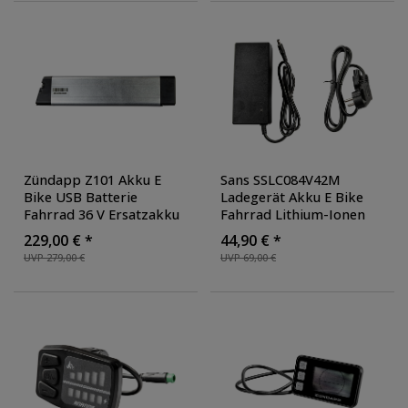
Ah. 374.4 Wh
Zündapp Z101 Akku E
Sans SSLC084V42M
Bike USB Batterie
Ladegerät Akku E Bike
Fahrrad 36 V Ersatzakku
Fahrrad Lithium-Ionen
für Ebike 7,8 Ah 280,8 Wh
Batterien 42V Koax
229,00 € *
44,90 € *
Fahrradakku
,
Fahrradakku Ladegerät
UVP 279,00 €
UVP 69,00 €
Ausführung: 7.8 Ah 36 V
Netzstecker
280.8 Wh