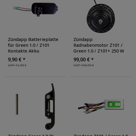
Zündapp Batterieplatte
Zündapp
für Green 1.0 / Z101
Radnabenmotor Z101 /
Kontakte Akku
Green 1.0 / Z101+ 250 W
Verbindung
9-poliger Stecker Motor
9,90 € *
99,00 € *
Akkuverbindung
UVP 11,90 €
UVP 149,99 €
Abdeckung