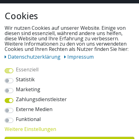
QUICKLINKS & TIPPS
Cookies
SERVICE
Wir nutzen Cookies auf unserer Website. Einige von
diesen sind essenziell, während andere uns helfen,
diese Website und Ihre Erfahrung zu verbessern.
Weitere Informationen zu den von uns verwendeten
UNSERE ANGEBOTE
Cookies und Ihren Rechten als Nutzer finden Sie hier:
Daten­schutz­erklärung
Impressum
ZAHLUNGSWEISEN
Essenziell
Statistik
WIR VERSENDEN MIT
Marketing
Zahlungsdienstleister
AUSZEICHNUNGEN & SICHERHEIT
Externe Medien
© 2026 pentagonsports.de
Funktional
Pentagon Sports GmbH & Co. KG
Weitere Einstellungen
Daten­schutz­erklärung
Widerrufs­recht
AGB
Impressum