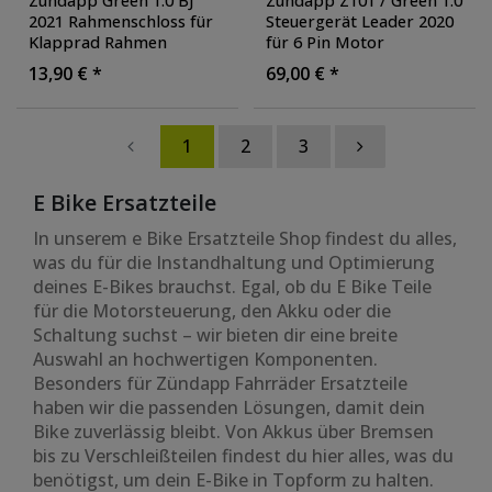
Zündapp Green 1.0 BJ
Zündapp Z101 / Green 1.0
2021 Rahmenschloss für
Steuergerät Leader 2020
Klapprad Rahmen
für 6 Pin Motor
Spannhebel
Controller
13,90 € *
69,00 € *
Klappmechanismus
Motorsteuergerät
Elektrofaltrad
1
2
3
E Bike Ersatzteile
In unserem e Bike Ersatzteile Shop findest du alles,
was du für die Instandhaltung und Optimierung
deines E-Bikes brauchst. Egal, ob du E Bike Teile
für die Motorsteuerung, den Akku oder die
Schaltung suchst – wir bieten dir eine breite
Auswahl an hochwertigen Komponenten.
Besonders für Zündapp Fahrräder Ersatzteile
haben wir die passenden Lösungen, damit dein
Bike zuverlässig bleibt. Von Akkus über Bremsen
bis zu Verschleißteilen findest du hier alles, was du
benötigst, um dein E-Bike in Topform zu halten.