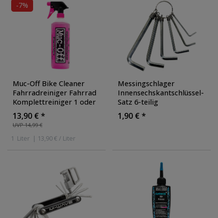
-7%
Muc-Off Bike Cleaner
Messingschlager
Fahrradreiniger Fahrrad
Innensechskantschlüssel-
Komplettreiniger 1 oder
Satz 6-teilig
5 Liter Nano Tech
Innensechskant
13,90 € *
1,90 € *
Schlüsselsatz Fahrrad E
UVP 14,99 €
Bike Montage
1
Liter
| 13,90 € / Liter