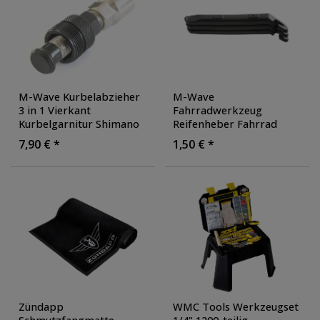
M-Wave Kurbelabzieher
M-Wave
3 in 1 Vierkant
Fahrradwerkzeug
Kurbelgarnitur Shimano
Reifenheber Fahrrad
Octalink
Heber Felgenheber
7,90 € *
1,50 € *
Isis Kurbelradgarnitur
Fahrradreifenheber Set
Pedalarm Abzieher
Fahrradmantel Heber
Zündapp
WMC Tools Werkzeugset