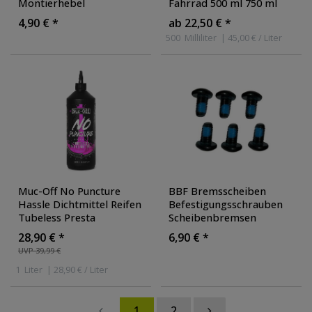
Montierhebel
Fahrrad 500 ml 750 ml
Reifenabzieher
Fahrradkette
4,90 € *
ab 22,50 € *
Reifenhebel Set
Antriebsreiniger Reiniger
500
Milliliter
| 45,00 € / Liter
Kette
Muc-Off No Puncture
BBF Bremsscheiben
Hassle Dichtmittel Reifen
Befestigungsschrauben
Tubeless Presta
Scheibenbremsen
Pannenschutz Fahrrad
Schrauben Niro 6 Stück
28,90 € *
6,90 € *
UVP 39,99 €
1
Liter
| 28,90 € / Liter
1
2