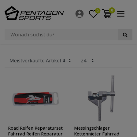
Filter
0
0
×
Hersteller
Preis
Größe
Radgröße
Road Reifen Reparaturset
Messingschlager
Fahrrad Reifen Reparatur
Kettennieter Fahrrad