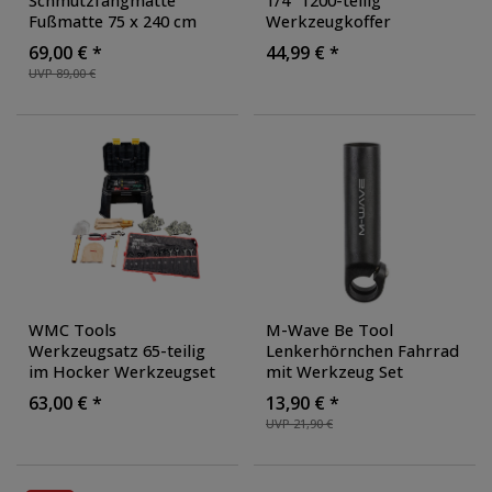
Schmutzfangmatte
1/4" 1200-teilig
Fußmatte 75 x 240 cm
Werkzeugkoffer
innen oder außen
Werkzeug Hocker
69,00 € *
44,99 € *
Teppich Sauberlaufmatte
Tritthocker Heimwerker
UVP 89,00 €
Matte Haustür Werkstatt
Werkzeugsatz
Fußmatten groß für
draußen
, Farbe:
schwarz/weiß
WMC Tools
M-Wave Be Tool
Werkzeugsatz 65-teilig
Lenkerhörnchen Fahrrad
im Hocker Werkzeugset
mit Werkzeug Set
Heimwerker Werkzeug
Lenkerzusatzgriffe mit
63,00 € *
13,90 € *
Set Tritthocker
Fahrradwerkzeug MTB
UVP 21,90 €
Hörnchen