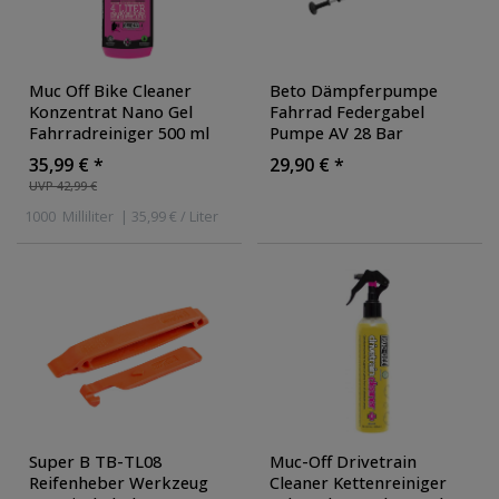
Muc Off Bike Cleaner
Beto Dämpferpumpe
Konzentrat Nano Gel
Fahrrad Federgabel
Fahrradreiniger 500 ml
Pumpe AV 28 Bar
1000 ml Entfetter
Gabelpumpe mit
35,99 € *
29,90 € *
Fahrrad Reiniger
Manometer 400 PSI
UVP 42,99 €
Dämpfer Luftpumpe
1000
Milliliter
| 35,99 € / Liter
Super B TB-TL08
Muc-Off Drivetrain
Reifenheber Werkzeug
Cleaner Kettenreiniger