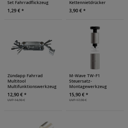
Set Fahrradflickzeug
Kettennietdrücker
Reifenflickzeug für
Fahrradkette
1,29 € *
3,90 € *
Rennrad Road Bike
Kettenwerkzeug Fahrrad
Werkzeug
Zündapp Fahrrad
M-Wave TW-F1
Multitool
Steuersatz-
Multifunktionswerkzeug
Montagewerkzeug
Fahrradwerkzeug
Einschlaghilfe für Kralle 1
12,90 € *
15,90 € *
Minitool 16 Funktionen
1/8 Zoll Ahead Fahrrad
UVP 14,90 €
UVP 17,90 €
Fahrradreparatur
Werkzeug
, Farbe: silber