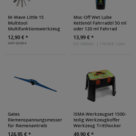
M-Wave Little 15
Muc-Off Wet Lube
Multitool
Kettenöl Fahrradöl 50 ml
Multifunktionswerkzeug
oder 120 ml Fahrrad
Fahrradwerkzeug Set für
Pflege Kette
12,90 € *
13,99 € *
unterwegs Minitool 15
UVP 22,90 €
120
Milliliter
| 116,58 € / Liter
Funktionen
Gates
ISMA Werkzeugset 1500-
Riemenspannungsmesser
teilig Werkzeugkoffer
für Riemenantrieb
Werkzeug Tritthocker
Fahrrad Riemen E Bike
Heimwerker
126,95 € *
49,90 € *