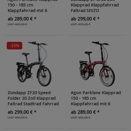
150 - 185 cm
Klapprad Klappfahrrad
Klappfahrrad mit 6
Faltrad StVZO
Gängen Fahrrad Faltrad
Faltfahrrad Erwachsene
ab 289,00 € *
ab 299,00 € *
mit Beleuchtung StVZO
Damen Herren tiefer
UVP 449,00 €
UVP 499,00 €
und Fahrradständer
,
Einstieg
, Farbe: weiß
Farbe: grau
-33%
Zündapp ZF20 Speed
Agon Parklane Klapprad
Folder 20 Zoll Klapprad
150 - 185 cm
Faltrad Stadtrad Fahrrad
Klappfahrrad mit 6
faltbar Klappfahrrad
Gängen Fahrrad Faltrad
ab 299,00 € *
ab 289,00 € *
StVZO
, Farbe: schwarz
mit Beleuchtung StVZO
UVP 449,00 €
UVP 449,00 €
und Fahrradständer
,
Farbe: rot