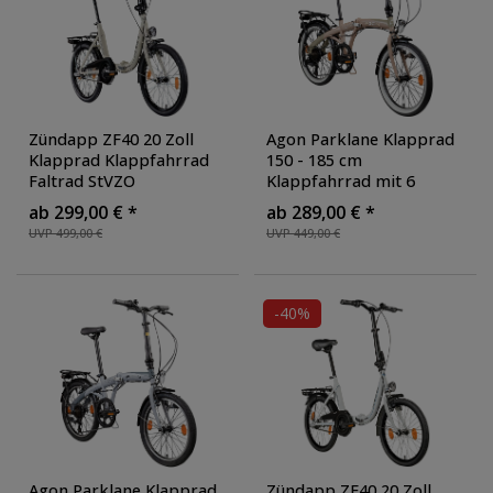
Zündapp ZF40 20 Zoll
Agon Parklane Klapprad
Klapprad Klappfahrrad
150 - 185 cm
Faltrad StVZO
Klappfahrrad mit 6
Faltfahrrad Erwachsene
Gängen Fahrrad Faltrad
ab 299,00 € *
ab 289,00 € *
Damen Herren tiefer
mit Beleuchtung StVZO
UVP 499,00 €
UVP 449,00 €
Einstieg
, Farbe: cream
und Fahrradständer
,
Farbe: beige
-40%
Agon Parklane Klapprad
Zündapp ZF40 20 Zoll