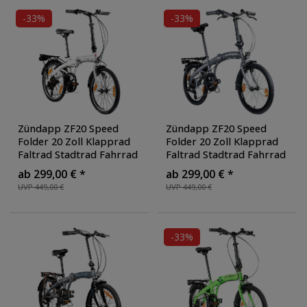
-33%
-33%
Zündapp ZF20 Speed
Zündapp ZF20 Speed
Folder 20 Zoll Klapprad
Folder 20 Zoll Klapprad
Faltrad Stadtrad Fahrrad
Faltrad Stadtrad Fahrrad
faltbar Klappfahrrad
faltbar Klappfahrrad
ab 299,00 € *
ab 299,00 € *
StVZO
, Farbe: weiß
StVZO
, Farbe: grau
UVP 449,00 €
UVP 449,00 €
-33%