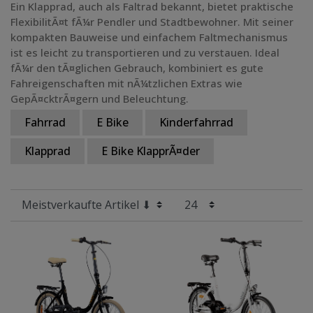
Ein Klapprad, auch als Faltrad bekannt, bietet praktische
FlexibilitÃ¤t fÃ¼r Pendler und Stadtbewohner. Mit seiner
Preis
kompakten Bauweise und einfachem Faltmechanismus
ist es leicht zu transportieren und zu verstauen. Ideal
Radgröße
fÃ¼r den tÃ¤glichen Gebrauch, kombiniert es gute
Fahreigenschaften mit nÃ¼tzlichen Extras wie
GepÃ¤cktrÃ¤gern und Beleuchtung.
Fahrrad
E Bike
Kinderfahrrad
Klapprad
E Bike KlapprÃ¤der