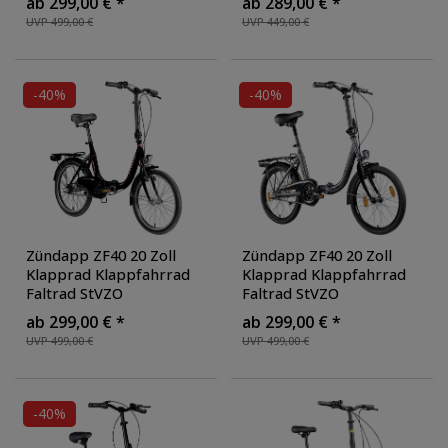
ab 299,00 € *
ab 289,00 € *
StVZO Faltfahrrad
mit Beleuchtung StVZO
UVP 499,00 €
UVP 449,00 €
Erwachsene tiefer
und Fahrradständer
,
Einstieg
, Farbe: grün
Farbe: blau
-40%
-40%
Zündapp ZF40 20 Zoll
Zündapp ZF40 20 Zoll
Klapprad Klappfahrrad
Klapprad Klappfahrrad
Faltrad StVZO
Faltrad StVZO
Faltfahrrad Erwachsene
Faltfahrrad Erwachsene
ab 299,00 € *
ab 299,00 € *
Damen Herren tiefer
Damen Herren tiefer
UVP 499,00 €
UVP 499,00 €
Einstieg
, Farbe: schwarz
Einstieg
, Farbe: grau
-40%