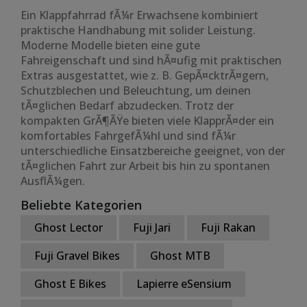
Ein Klappfahrrad fÃ¼r Erwachsene kombiniert
praktische Handhabung mit solider Leistung.
Moderne Modelle bieten eine gute
Fahreigenschaft und sind hÃ¤ufig mit praktischen
Extras ausgestattet, wie z. B. GepÃ¤cktrÃ¤gern,
Schutzblechen und Beleuchtung, um deinen
tÃ¤glichen Bedarf abzudecken. Trotz der
kompakten GrÃ¶ÃŸe bieten viele KlapprÃ¤der ein
komfortables FahrgefÃ¼hl und sind fÃ¼r
unterschiedliche Einsatzbereiche geeignet, von der
tÃ¤glichen Fahrt zur Arbeit bis hin zu spontanen
AusflÃ¼gen.
Beliebte Kategorien
Ghost Lector
Fuji Jari
Fuji Rakan
Fuji Gravel Bikes
Ghost MTB
Ghost E Bikes
Lapierre eSensium