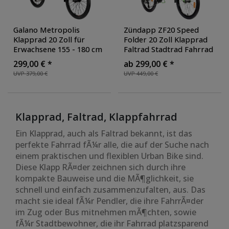
Galano Metropolis
Zündapp ZF20 Speed
Klapprad 20 Zoll für
Folder 20 Zoll Klapprad
Erwachsene 155 - 180 cm
Faltrad Stadtrad Fahrrad
Faltrad mit 6 Gängen
faltbar Klappfahrrad
299,00 € *
ab 299,00 € *
Klappfahrrad retro
StVZO
, Farbe: grün
UVP 379,00 €
UVP 449,00 €
Cityrad Faltfahrrad
,
Farbe: grau/blau
Klapprad, Faltrad, Klappfahrrad
Ein Klapprad, auch als Faltrad bekannt, ist das
perfekte Fahrrad fÃ¼r alle, die auf der Suche nach
einem praktischen und flexiblen Urban Bike sind.
Diese Klapp RÃ¤der zeichnen sich durch ihre
kompakte Bauweise und die MÃ¶glichkeit, sie
schnell und einfach zusammenzufalten, aus. Das
macht sie ideal fÃ¼r Pendler, die ihre FahrrÃ¤der
im Zug oder Bus mitnehmen mÃ¶chten, sowie
fÃ¼r Stadtbewohner, die ihr Fahrrad platzsparend