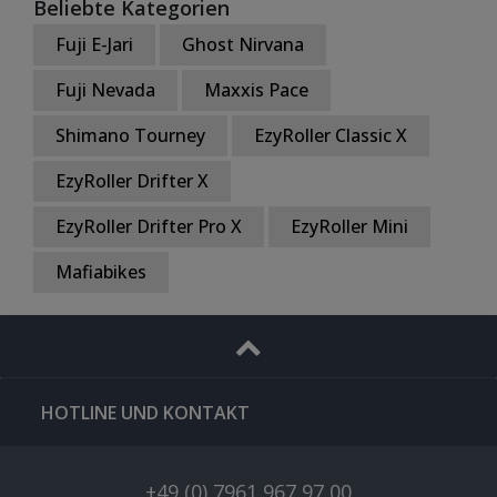
Beliebte Kategorien
Fuji E-Jari
Ghost Nirvana
Fuji Nevada
Maxxis Pace
Shimano Tourney
EzyRoller Classic X
EzyRoller Drifter X
EzyRoller Drifter Pro X
EzyRoller Mini
Mafiabikes
HOTLINE UND KONTAKT
+49 (0) 7961 967 97 00