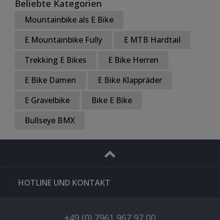
Beliebte Kategorien
Mountainbike als E Bike
E Mountainbike Fully
E MTB Hardtail
Trekking E Bikes
E Bike Herren
E Bike Damen
E Bike Klappräder
E Gravelbike
Bike E Bike
Bullseye BMX
HOTLINE UND KONTAKT
+49 (0) 7961 967 97 00