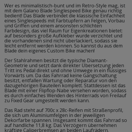
Wer es minimalistisch-bunt und im Retro-Style mag, ist
mit dem Galano Blade Singlespeed Bike genau richtig
bedient! Das Blade verbindet die klassische Einfachheit
eines Singlespeeds mit Farbtupfern an Felgen, Vorbau
und Griffen und einem ansonsten schlichten
Farbdesign, das viel Raum für Eigenkreationen bietet:
auf besonders große Aufkleber wurde verzichtet und
die vorhandenen sind nicht überlackiert, sodass sie
leicht entfernt werden können. So kannst du aus dem
Blade dein eigenes Custom Bike machen!
Der Stahlrahmen besitzt die typische Diamant-
Geometrie und setzt dank direkter Übersetzung jeden
Tritt ins Pedal direkt und ohne Umwege in ein flüssiges
Vorwärts um. Da das Fahrrad keine Gangschaltung
besitzt, entfallen Wartung oder Reparatur von den
dazugehörigen Bauteilen komplett. Stattdessen ist das
Blade mit einer Flipflop-Nabe versehen worden, sodass
es durch einfaches Wenden des Hinterrads von Freilauf
zu Fixed Gear umgestellt werden kann.
Das Rad steht auf 700c x 28c-Reifen mit Straßenprofil,
die sich um Aluminiumfelgen in der jeweiligen
Dekorfarbe spannen. Insgesamt kommt das Fahrrad so
auf handliche 11,8 kg. Das Verzögern übernehmen
kräftige Caliperbremsen an beiden Laufrädern.