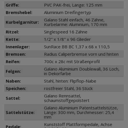
Griffe:
PVC PAK-frei, Länge: 125 mm
Bremshebel:
Aluminium Dreifingertyp
Galano Stahl einfach, 46 Zähne,
Kurbelgarnitur:
Kurbelarme: Aluminium, 170 mm
Ritzel:
Singlespeed 16 Zähne
Kette:
1/2" x 1/8" x 96 Glieder
Innenlager:
SunRace BB BC 1,37 x 68 x 110,5
Bremsen:
Radius Caliperbremse vorn und hinten
Reifen:
700c x 28c mit Straßenprofil
Galano Aluminium Doublewall, 36 Loch,
Felgen:
in Dekorfarbe
Naben:
Stahl, hinten: Flipflop-Nabe
Speichen:
rostfreier Stahl, 36 Stück
Galano Rennsattel,
Sattel:
schaumstoffgepolstert
Galano Aluminium Patentsattelstütze,
Sattelstütze:
Länge: 300 mm, Durchmesser: 25,4
mm
Kunststoff Plattformpedale, Achse
Pedale: