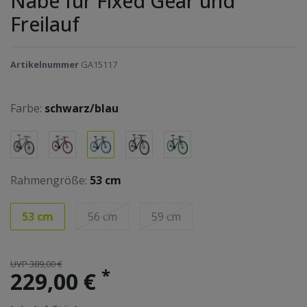
Nabe für Fixed Gear und
Freilauf
Artikelnummer
GA15117
Farbe:
schwarz/blau
Rahmengröße:
53 cm
53 cm
56 cm
59 cm
UVP 389,00 €
*
229,00 €