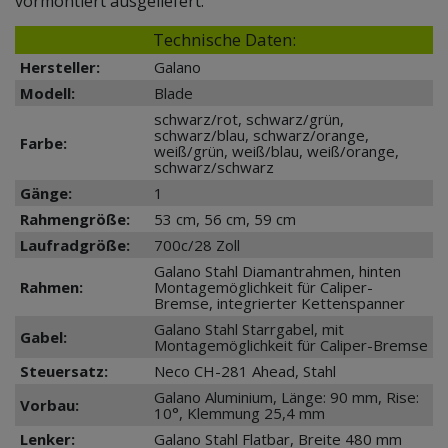
vormontiert ausgeliefert.
Technische Daten:
Hersteller:
Galano
Modell:
Blade
schwarz/rot, schwarz/grün,
schwarz/blau, schwarz/orange,
Farbe:
weiß/grün, weiß/blau, weiß/orange,
schwarz/schwarz
Gänge:
1
Rahmengröße:
53 cm, 56 cm, 59 cm
Laufradgröße:
700c/28 Zoll
Galano Stahl Diamantrahmen, hinten
Rahmen:
Montagemöglichkeit für Caliper-
Bremse, integrierter Kettenspanner
Galano Stahl Starrgabel, mit
Gabel:
Montagemöglichkeit für Caliper-Bremse
Steuersatz:
Neco CH-281 Ahead, Stahl
Galano Aluminium, Länge: 90 mm, Rise:
Vorbau:
10°, Klemmung 25,4 mm
Lenker:
Galano Stahl Flatbar, Breite 480 mm