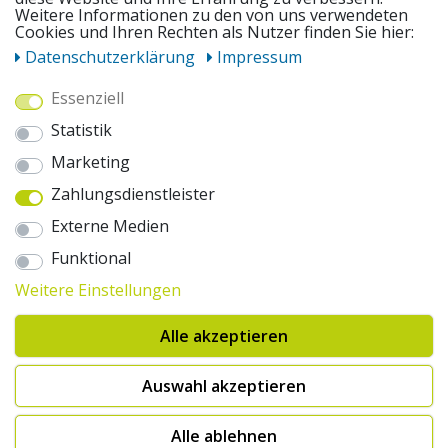
Weitere Informationen zu den von uns verwendeten
UNSERE ANGEBOTE
Cookies und Ihren Rechten als Nutzer finden Sie hier:
Daten­schutz­erklärung
Impressum
ZAHLUNGSWEISEN
Essenziell
Statistik
WIR VERSENDEN MIT
Marketing
Zahlungsdienstleister
AUSZEICHNUNGEN & SICHERHEIT
Externe Medien
© 2026 pentagonsports.de
Funktional
Pentagon Sports GmbH & Co. KG
Weitere Einstellungen
Daten­schutz­erklärung
Widerrufs­recht
AGB
Impressum
Hinweise zur Batterieentsorgung
Alle akzeptieren
Cookie-Einstellungen ändern
Erklärung zur Barrierefreiheit
* Alle Preise inkl. gesetzlicher Mehrwertsteuer zuzüglich Versandkosten. Die
Auswahl akzeptieren
durchgestrichenen Preise entsprechen der UVP des Herstellers. 1nur bei
Hinweis:("Innerhalb von 24h versandfertig" oder "Sofort verfügbar") |
2Versandkostenfrei nach Deutschland ab € 100,- Bestellwert.
Alle ablehnen