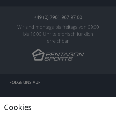
+49 (0) 7961 967 97 00
Wir sind montags bis freitags von 09:00
bis 16:00 Uhr telefonisch für dich
erreichbar.
FOLGE UNS AUF
QUICKLINKS & TIPPS
Cookies
SERVICE