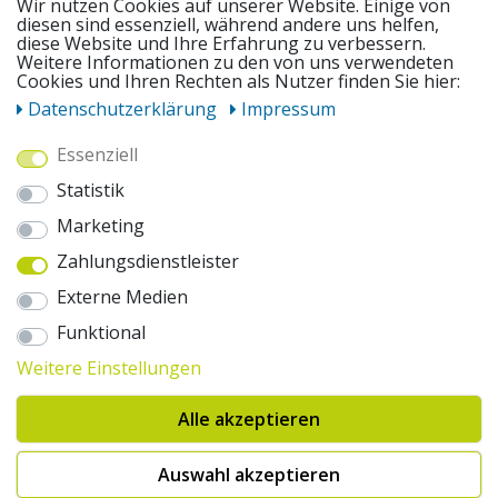
Wir nutzen Cookies auf unserer Website. Einige von
diesen sind essenziell, während andere uns helfen,
diese Website und Ihre Erfahrung zu verbessern.
UNSERE ANGEBOTE
Weitere Informationen zu den von uns verwendeten
Cookies und Ihren Rechten als Nutzer finden Sie hier:
Daten­schutz­erklärung
Impressum
ZAHLUNGSWEISEN
Essenziell
Statistik
WIR VERSENDEN MIT
Marketing
Zahlungsdienstleister
AUSZEICHNUNGEN & SICHERHEIT
Externe Medien
© 2026 pentagonsports.de
Funktional
Pentagon Sports GmbH & Co. KG
Weitere Einstellungen
Daten­schutz­erklärung
Widerrufs­recht
AGB
Impressum
Hinweise zur Batterieentsorgung
Alle akzeptieren
Cookie-Einstellungen ändern
Erklärung zur Barrierefreiheit
* Alle Preise inkl. gesetzlicher Mehrwertsteuer zuzüglich Versandkosten. Die
Auswahl akzeptieren
durchgestrichenen Preise entsprechen der UVP des Herstellers. 1nur bei
Hinweis:("Innerhalb von 24h versandfertig" oder "Sofort verfügbar") |