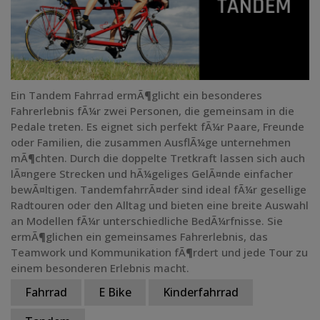
Ein Tandem Fahrrad ermÃ¶glicht ein besonderes
Fahrerlebnis fÃ¼r zwei Personen, die gemeinsam in die
Pedale treten. Es eignet sich perfekt fÃ¼r Paare, Freunde
oder Familien, die zusammen AusflÃ¼ge unternehmen
mÃ¶chten. Durch die doppelte Tretkraft lassen sich auch
lÃ¤ngere Strecken und hÃ¼geliges GelÃ¤nde einfacher
bewÃ¤ltigen. TandemfahrrÃ¤der sind ideal fÃ¼r gesellige
Radtouren oder den Alltag und bieten eine breite Auswahl
an Modellen fÃ¼r unterschiedliche BedÃ¼rfnisse. Sie
ermÃ¶glichen ein gemeinsames Fahrerlebnis, das
Teamwork und Kommunikation fÃ¶rdert und jede Tour zu
einem besonderen Erlebnis macht.
Fahrrad
E Bike
Kinderfahrrad