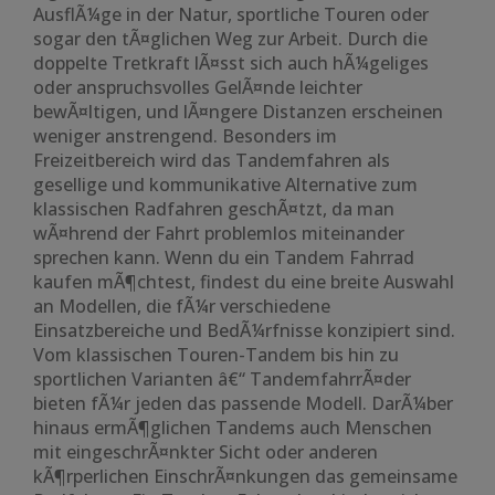
AusflÃ¼ge in der Natur, sportliche Touren oder
sogar den tÃ¤glichen Weg zur Arbeit. Durch die
doppelte Tretkraft lÃ¤sst sich auch hÃ¼geliges
oder anspruchsvolles GelÃ¤nde leichter
bewÃ¤ltigen, und lÃ¤ngere Distanzen erscheinen
weniger anstrengend. Besonders im
Freizeitbereich wird das Tandemfahren als
gesellige und kommunikative Alternative zum
klassischen Radfahren geschÃ¤tzt, da man
wÃ¤hrend der Fahrt problemlos miteinander
sprechen kann. Wenn du ein Tandem Fahrrad
kaufen mÃ¶chtest, findest du eine breite Auswahl
an Modellen, die fÃ¼r verschiedene
Einsatzbereiche und BedÃ¼rfnisse konzipiert sind.
Vom klassischen Touren-Tandem bis hin zu
sportlichen Varianten â€“ TandemfahrrÃ¤der
bieten fÃ¼r jeden das passende Modell. DarÃ¼ber
hinaus ermÃ¶glichen Tandems auch Menschen
mit eingeschrÃ¤nkter Sicht oder anderen
kÃ¶rperlichen EinschrÃ¤nkungen das gemeinsame