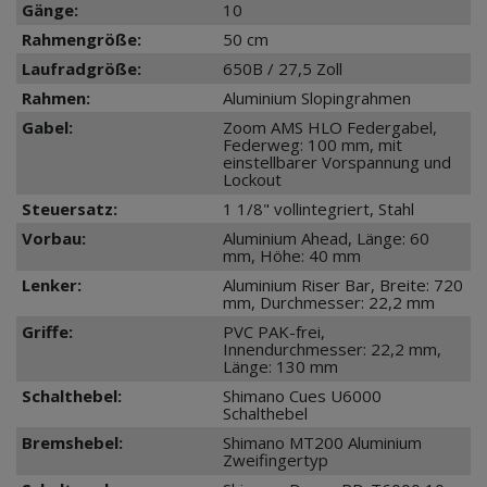
Gänge:
10
Rahmengröße:
50 cm
Laufradgröße:
650B / 27,5 Zoll
Rahmen:
Aluminium Slopingrahmen
Gabel:
Zoom AMS HLO Federgabel,
Federweg: 100 mm, mit
einstellbarer Vorspannung und
Lockout
Steuersatz:
1 1/8" vollintegriert, Stahl
Vorbau:
Aluminium Ahead, Länge: 60
mm, Höhe: 40 mm
Lenker:
Aluminium Riser Bar, Breite: 720
mm, Durchmesser: 22,2 mm
Griffe:
PVC PAK-frei,
Innendurchmesser: 22,2 mm,
Länge: 130 mm
Schalthebel:
Shimano Cues U6000
Schalthebel
Bremshebel:
Shimano MT200 Aluminium
Zweifingertyp