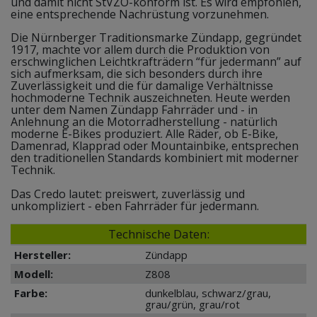
und damit nicht StVZO-konform ist. Es wird empfohlen,
eine entsprechende Nachrüstung vorzunehmen.
Die Nürnberger Traditionsmarke Zündapp, gegründet
1917, machte vor allem durch die Produktion von
erschwinglichen Leichtkrafträdern “für jedermann” auf
sich aufmerksam, die sich besonders durch ihre
Zuverlässigkeit und die für damalige Verhältnisse
hochmoderne Technik auszeichneten. Heute werden
unter dem Namen Zündapp Fahrräder und - in
Anlehnung an die Motorradherstellung - natürlich
moderne E-Bikes produziert. Alle Räder, ob E-Bike,
Damenrad, Klapprad oder Mountainbike, entsprechen
den traditionellen Standards kombiniert mit moderner
Technik.
Das Credo lautet: preiswert, zuverlässig und
unkompliziert - eben Fahrräder für jedermann.
Technische Daten:
Hersteller:
Zündapp
Modell:
Z808
Farbe:
dunkelblau, schwarz/grau,
grau/grün, grau/rot