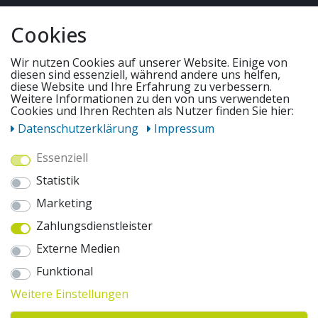
QUICKLINKS & TIPPS
Cookies
SERVICE
Wir nutzen Cookies auf unserer Website. Einige von
diesen sind essenziell, während andere uns helfen,
diese Website und Ihre Erfahrung zu verbessern.
Weitere Informationen zu den von uns verwendeten
UNSERE ANGEBOTE
Cookies und Ihren Rechten als Nutzer finden Sie hier:
Daten­schutz­erklärung
Impressum
ZAHLUNGSWEISEN
Essenziell
Statistik
WIR VERSENDEN MIT
Marketing
Zahlungsdienstleister
AUSZEICHNUNGEN & SICHERHEIT
Externe Medien
© 2026 pentagonsports.de
Funktional
Pentagon Sports GmbH & Co. KG
Weitere Einstellungen
Daten­schutz­erklärung
Widerrufs­recht
AGB
Impressum