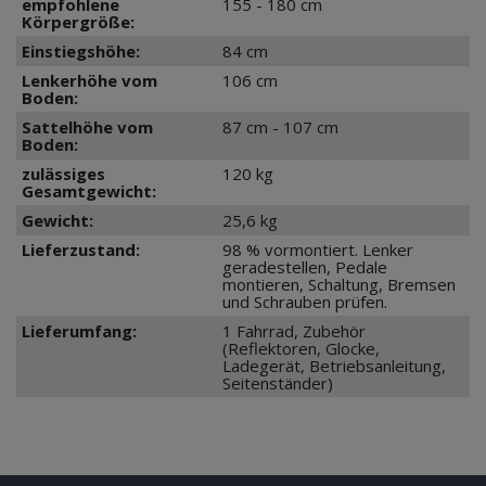
empfohlene
155 - 180 cm
Körpergröße:
Einstiegshöhe:
84 cm
Lenkerhöhe vom
106 cm
Boden:
Sattelhöhe vom
87 cm - 107 cm
Boden:
zulässiges
120 kg
Gesamtgewicht:
Gewicht:
25,6 kg
Lieferzustand:
98 % vormontiert. Lenker
geradestellen, Pedale
montieren, Schaltung, Bremsen
und Schrauben prüfen.
Lieferumfang:
1 Fahrrad, Zubehör
(Reflektoren, Glocke,
Ladegerät, Betriebsanleitung,
Seitenständer)