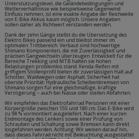
Unterstützungslevel, die Geländebedingungen und
Wetterverhältnisse wie beispielsweise Gegenwind
Einfluss nehmen, ist eine exakte Angabe der Reichweite
von E-Bike Akkus kaum möglich. Unsere Angaben
sollen daher als Richtwert verstanden werden.
Dank der zehn Gänge stellst du die Übersetzung des
Elektro Bikes passend ein und bleibst immer im
optimalen Trittbereich. Verbaut sind hochwertige
Shimano Komponenten, die mit Zuverlässigkeit und
präzisen Gangwechseln überzeugen. Entwickelt für die
Bereiche Trekking und MTB halten sie hohen
Belastungen problemlos stand. Kenda-Reifen mit
griffigem Stollenprofil bieten dir zuverlässigen Halt auf
Schotter, Waldwegen oder Asphalt. Sicherheit hat
oberste Priorität: Hydraulische Scheibenbremsen von
Shimano sorgen für eine gleichmäßige, kräftige
Verzögerung – auch bei Nässe oder steilen Abfahrten.
Wir empfehlen das Elektrofahrrad Personen mit einer
Körpergröße zwischen 155 und 180 cm. Das E-Bike wird
zu 98 % vormontiert ausgeliefert. Nach einer kurzen
Endmontage des Lenkers sowie einer Prüfung von
Schrauben und Schaltung sowie Bremsen kann direkt
losgefahren werden. Achtung: Wir weisen darauf hin,
dass dieses Fahrrad nicht mit Beleuchtung ausgestattet