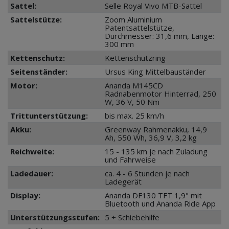
Sattel:
Selle Royal Vivo MTB-Sattel
Sattelstütze:
Zoom Aluminium
Patentsattelstütze,
Durchmesser: 31,6 mm, Länge:
300 mm
Kettenschutz:
Kettenschutzring
Seitenständer:
Ursus King Mittelbauständer
Motor:
Ananda M145CD
Radnabenmotor Hinterrad, 250
W, 36 V, 50 Nm
Trittunterstützung:
bis max. 25 km/h
Akku:
Greenway Rahmenakku, 14,9
Ah, 550 Wh, 36,9 V, 3,2 kg
Reichweite:
15 - 135 km je nach Zuladung
und Fahrweise
Ladedauer:
ca. 4 - 6 Stunden je nach
Ladegerät
Display:
Ananda DF130 TFT 1,9" mit
Bluetooth und Ananda Ride App
Unterstützungsstufen:
5 + Schiebehilfe