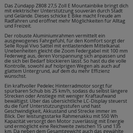
Das Zündapp Z808 27,5 Zoll E Mountainbike bringt dich
mit elektrischer Unterstützung souverän durch Stadt
und Gelände. Dieses schicke E Bike macht Freude am
Radfahren und eröffnet mehr Möglichkeiten für Alltag
und Freizeit.
Der robuste Aluminiumrahmen vermittelt ein
ausgewogenes Fahrgefühl, für den Komfort sorgt der
Selle Royal Vivo Sattel mit entlastendem Mittelkanal.
Unebenheiten gleicht die Zoom Federgabel mit 100 mm
Federweg aus, deren Vorspannung sich anpassen und
die sich bei Bedarf blockieren lässt. So hast du die volle
Kontrolle, sowohl auf holprigen Wegen als auch auf
glattem Untergrund, auf dem du mehr Effizienz
wünschst.
Ein kraftvoller Pedelec Hinterradmotor sorgt für
spürbaren Schub bis 25 km/h, sodass du selbst längere
Strecken oder Anstiege mit weniger Kraftaufwand
bewältigst. Über das übersichtliche LC-Display steuerst
du die fünf Unterstützungsstufen und hast
Geschwindigkeit, Akkustand und Strecke immer im
Blick. Der leistungsstarke Rahmenakku mit 550 Wh
Kapazität versorgt den Motor zuverlässig mit Energie
und ermöglicht eine Reichweite zwischen 15 und 135
km. Da neben dem Gesamtgewicht auch das gewählte