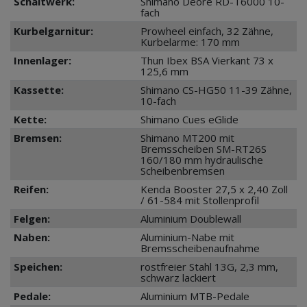
Schaltwerk:
Shimano Deore RD-T6000 10-
fach
Kurbelgarnitur:
Prowheel einfach, 32 Zähne,
Kurbelarme: 170 mm
Innenlager:
Thun Ibex BSA Vierkant 73 x
125,6 mm
Kassette:
Shimano CS-HG50 11-39 Zähne,
10-fach
Kette:
Shimano Cues eGlide
Bremsen:
Shimano MT200 mit
Bremsscheiben SM-RT26S
160/180 mm hydraulische
Scheibenbremsen
Reifen:
Kenda Booster 27,5 x 2,40 Zoll
/ 61-584 mit Stollenprofil
Felgen:
Aluminium Doublewall
Naben:
Aluminium-Nabe mit
Bremsscheibenaufnahme
Speichen:
rostfreier Stahl 13G, 2,3 mm,
schwarz lackiert
Pedale:
Aluminium MTB-Pedale