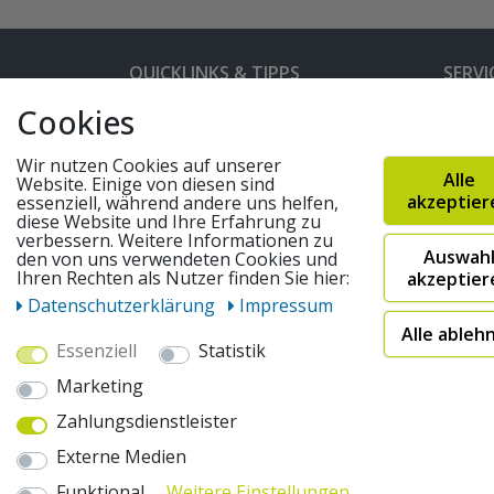
QUICKLINKS & TIPPS
SERVI
Cookies
Kunden-Login
Hilfe 
Bedienungsanleitungen
Versan
Wir nutzen Cookies auf unserer
Alle
Website. Einige von diesen sind
Partnerprogramm
Rahme
akzeptier
essenziell, während andere uns helfen,
diese Website und Ihre Erfahrung zu
Marken
Altger
verbessern. Weitere Informationen zu
Auswah
den von uns verwendeten Cookies und
FAQ
Fahrra
Ihren Rechten als Nutzer finden Sie hier:
akzeptier
Widerruf absenden
Daten­schutz­erklärung
Impressum
Alle ableh
Essenziell
Statistik
© 2026 pentagonsports.de
Marketing
Pentagon Sports GmbH & Co. KG
Zahlungsdienstleister
Daten­schutz­erklärung
Widerrufs­recht
AGB
Externe Medien
* Alle Preise inkl. gesetzlicher Mehrwertsteuer zuzüglich
"Sofort verfügbar") | 2Versandkostenfrei nach Deutschland 
Funktional
Weitere Einstellungen