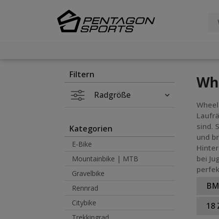
Filter
×
Filtern
Whe
Radgröße
Wheeli
Laufrä
sind. 
Kategorien
und br
E-Bike
Hinter
bei Ju
Mountainbike | MTB
perfek
Gravelbike
BM
Rennrad
Citybike
18 
Trekkingrad