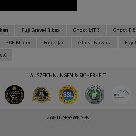
akan
Fuji Gravel Bikes
Ghost MTB
Ghost E B
BBF Miami
Fuji E-Jari
Ghost Nirvana
Fuji
c X
AUSZEICHNUNGEN & SICHERHEIT
ZAHLUNGSWEISEN