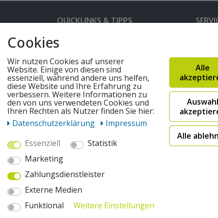
QUICKLINKS & TIPPS
SERVI
Cookies
Kunden-Login
Hilfe 
Bedienungsanleitungen
Versan
Wir nutzen Cookies auf unserer
Alle
Website. Einige von diesen sind
Partnerprogramm
Rahme
akzeptier
essenziell, während andere uns helfen,
diese Website und Ihre Erfahrung zu
Marken
Altger
verbessern. Weitere Informationen zu
Auswah
den von uns verwendeten Cookies und
FAQ
Fahrra
Ihren Rechten als Nutzer finden Sie hier:
akzeptier
Widerruf absenden
Daten­schutz­erklärung
Impressum
Alle ableh
Essenziell
Statistik
© 2026 pentagonsports.de
Marketing
Pentagon Sports GmbH & Co. KG
Zahlungsdienstleister
Daten­schutz­erklärung
Widerrufs­recht
AGB
Externe Medien
* Alle Preise inkl. gesetzlicher Mehrwertsteuer zuzüglich
"Sofort verfügbar") | 2Versandkostenfrei nach Deutschland 
Funktional
Weitere Einstellungen