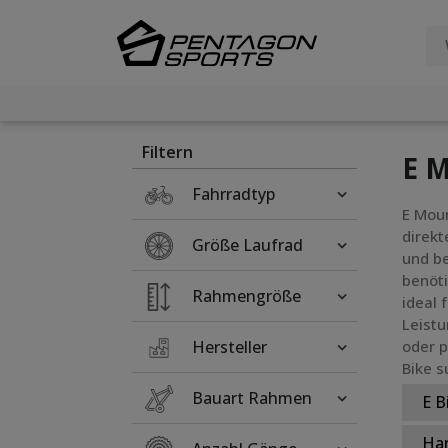
Filter
×
Filtern
E M
Fahrradtyp
E Moun
direkt
Größe Laufrad
und be
benöti
Rahmengröße
ideal 
Leistu
Hersteller
oder p
Bike s
Bauart Rahmen
E B
Har