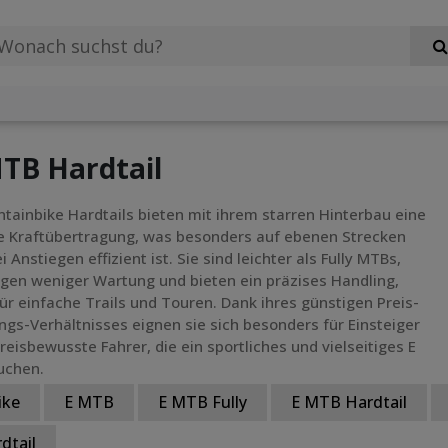
TB Hardtail
tainbike Hardtails bieten mit ihrem starren Hinterbau eine
e Kraftübertragung, was besonders auf ebenen Strecken
i Anstiegen effizient ist. Sie sind leichter als Fully MTBs,
gen weniger Wartung und bieten ein präzises Handling,
für einfache Trails und Touren. Dank ihres günstigen Preis-
ngs-Verhältnisses eignen sie sich besonders für Einsteiger
reisbewusste Fahrer, die ein sportliches und vielseitiges E
uchen.
ike
E MTB
E MTB Fully
E MTB Hardtail
dtail