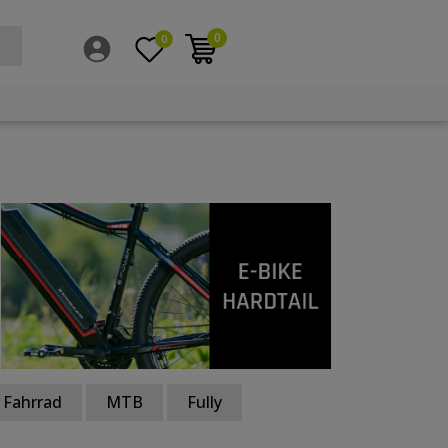
0
0
Fahrrad
MTB
Fully