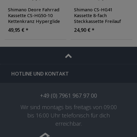
Shimano Deore Fahrrad
Shimano CS-HG41
Kassette CS-HG50-10
Kassette 8-fach
Kettenkranz Hyperglide
Steckkassette Freilauf
10 fach Zahnkranz
Fahrrad Kassette
49,95 € *
24,90 € *
Fahrradkassette
Fahrradkassette Ritzel
HOTLINE UND KONTAKT
+49 (0) 7961 967 97 00
Wir sind montags bis freitags von 09:00
bis 16:00 Uhr telefonisch für dich
erreichbar.