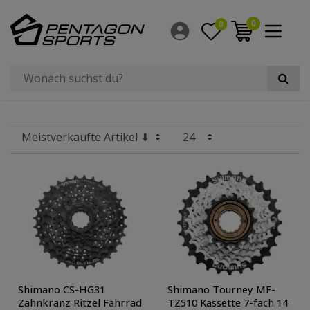
Filter
0
0
×
Hersteller
Preis
Radgröße
Shimano CS-HG31
Shimano Tourney MF-
Zahnkranz Ritzel Fahrrad
TZ510 Kassette 7-fach 14