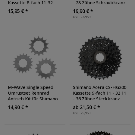
Kassette 8-fach 11-32
- 28 Zähne Schraubkranz
Zähne Steckkassette für
Ritzelpaket
15,95 € *
19,90 € *
Mountainbike 8 Gänge
Schaltkassette Freilauf
UVP 23,95 €
Hyperglide
MTB Mountainbike
Trekking Bike
,
Ausführung: ohne
Speichenschutzring
M-Wave Single Speed
Shimano Acera CS-HG200
Umrüstset Rennrad
Kassette 9-fach 11 - 32 11
Antrieb Kit für Shimano
- 36 Zähne Steckkranz
Kassette 8-/9-/10-fach
Ritzelpaket
14,90 € *
ab 21,50 € *
Eingang-Antrieb Fixie
Steckkassette
UVP 25,95 €
Fahrradkassette MTB
Mountainbike Trekking
,
Farbe: schwarz