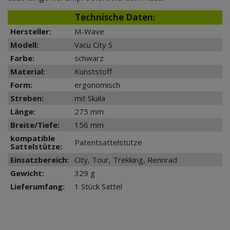
Technische Daten:
Hersteller:
M-Wave
Modell:
Vacu City S
Farbe:
schwarz
Material:
Kunststoff
Form:
ergonomisch
Streben:
mit Skala
Länge:
275 mm
Breite/Tiefe:
156 mm
kompatible
Patentsattelstütze
Sattelstütze:
Einsatzbereich:
City, Tour, Trekking, Rennrad
Gewicht:
329 g
Lieferumfang:
1 Stück Sattel