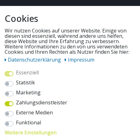
QUICKLINKS & TIPPS
Cookies
SERVICE
Wir nutzen Cookies auf unserer Website. Einige von
diesen sind essenziell, während andere uns helfen,
diese Website und Ihre Erfahrung zu verbessern.
Weitere Informationen zu den von uns verwendeten
UNSERE ANGEBOTE
Cookies und Ihren Rechten als Nutzer finden Sie hier:
Daten­schutz­erklärung
Impressum
ZAHLUNGSWEISEN
Essenziell
Statistik
WIR VERSENDEN MIT
Marketing
Zahlungsdienstleister
AUSZEICHNUNGEN & SICHERHEIT
Externe Medien
© 2026 pentagonsports.de
Funktional
Pentagon Sports GmbH & Co. KG
Weitere Einstellungen
Daten­schutz­erklärung
Widerrufs­recht
AGB
Impressum