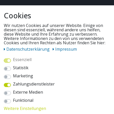
QUICKLINKS & TIPPS
Cookies
SERVICE
Wir nutzen Cookies auf unserer Website. Einige von
diesen sind essenziell, während andere uns helfen,
diese Website und Ihre Erfahrung zu verbessern.
Weitere Informationen zu den von uns verwendeten
UNSERE ANGEBOTE
Cookies und Ihren Rechten als Nutzer finden Sie hier:
Daten­schutz­erklärung
Impressum
ZAHLUNGSWEISEN
Essenziell
Statistik
WIR VERSENDEN MIT
Marketing
Zahlungsdienstleister
AUSZEICHNUNGEN & SICHERHEIT
Externe Medien
© 2026 pentagonsports.de
Funktional
Pentagon Sports GmbH & Co. KG
Weitere Einstellungen
Daten­schutz­erklärung
Widerrufs­recht
AGB
Impressum