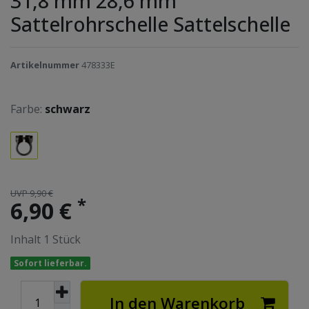
31,8 mm 28,6 mm
Sattelrohrschelle Sattelschelle
Artikelnummer
478333E
Farbe:
schwarz
UVP 9,90 €
*
6,90 €
Inhalt
1
Stück
Sofort lieferbar.
In den Warenkorb