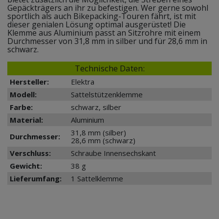
Gepäckträgers an ihr zu befestigen. Wer gerne sowohl
sportlich als auch Bikepacking-Touren fährt, ist mit
dieser genialen Lösung optimal ausgerüstet! Die
Klemme aus Aluminium passt an Sitzrohre mit einem
Durchmesser von 31,8 mm in silber und für 28,6 mm in
schwarz.
Technische Daten:
Hersteller:
Elektra
Modell:
Sattelstützenklemme
Farbe:
schwarz, silber
Material:
Aluminium
31,8 mm (silber)
Durchmesser:
28,6 mm (schwarz)
Verschluss:
Schraube Innensechskant
Gewicht:
38 g
Lieferumfang:
1 Sattelklemme