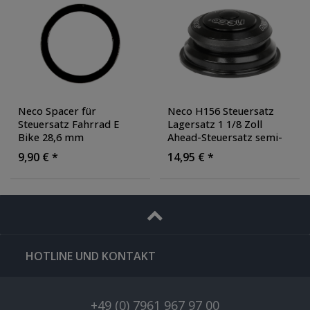
Neco Spacer für
Neco H156 Steuersatz
Steuersatz Fahrrad E
Lagersatz 1 1/8 Zoll
Bike 28,6 mm
Ahead-Steuersatz semi-
Distanzring Distanz
integriert gewindelos
9,90 € *
14,95 € *
Scheibe 5,0 mm
Z801
Aluminium
, Durchmesser:
28.6 mm
, Farbe: schwarz
HOTLINE UND KONTAKT
+49 (0) 7961 967 97 00