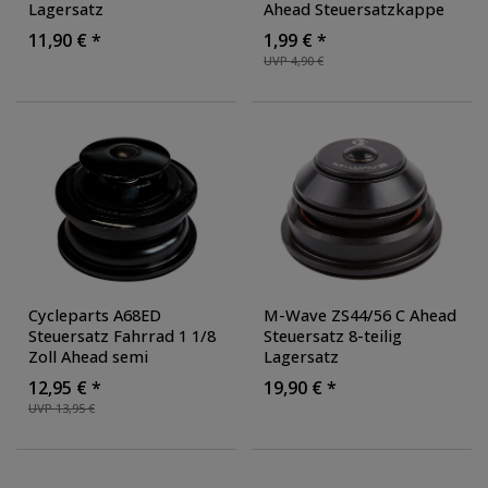
Lagersatz
Ahead Steuersatzkappe
Steuerkopflager 9-teilig E
mit Kralle für Fahrrad
11,90 € *
1,99 € *
Bike
Steuersatz
, Farbe:
UVP 4,90 €
schwarz
Cycleparts A68ED
M-Wave ZS44/56 C Ahead
Steuersatz Fahrrad 1 1/8
Steuersatz 8-teilig
Zoll Ahead semi
Lagersatz
integriert Lagersatz
Steuerkopflager Ahead-
12,95 € *
19,90 € *
Steuersatz Zündapp
UVP 13,95 €
HX522 EX630 TX630