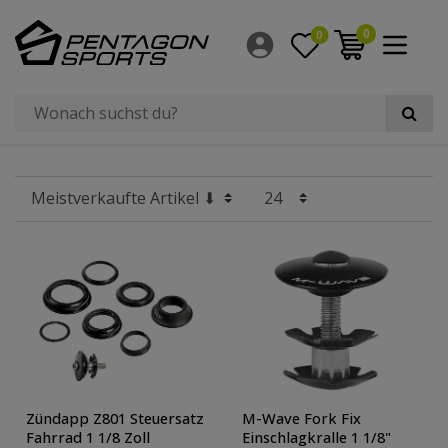
Filter
0
0
×
Hersteller
Preis
Radgröße
Zündapp Z801 Steuersatz
M-Wave Fork Fix
Fahrrad 1 1/8 Zoll
Einschlagkralle 1 1/8"