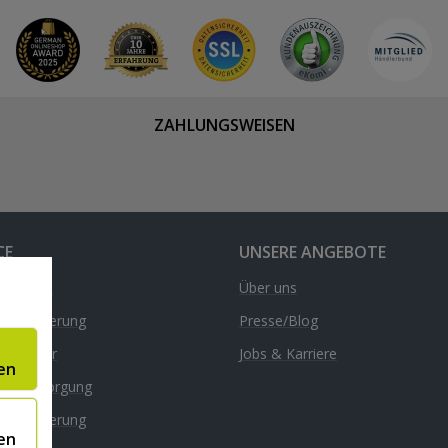
ZAHLUNGSWEISEN
CE
UNSERE ANGEBOTE
& Kontakt
Über uns
d & Lieferung
Presse/Blog
nrechner
Jobs & Karriere
en
äte-Entsorgung
l
dversicherung
en