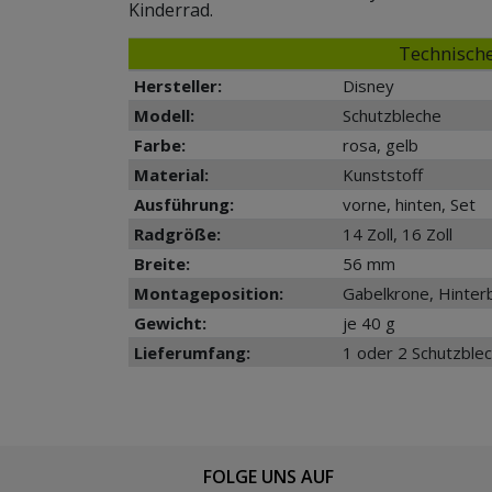
Kinderrad.
Technische
Hersteller:
Disney
Modell:
Schutzbleche
Farbe:
rosa, gelb
Material:
Kunststoff
Ausführung:
vorne, hinten, Set
Radgröße:
14 Zoll, 16 Zoll
Breite:
56 mm
Montageposition:
Gabelkrone, Hinter
Gewicht:
je 40 g
Lieferumfang:
1 oder 2 Schutzble
FOLGE UNS AUF