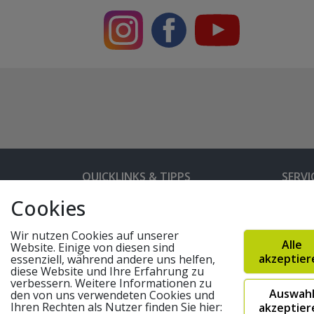
QUICKLINKS & TIPPS
SERVI
Cookies
Kunden-Login
Hilfe 
Bedienungsanleitungen
Versan
Wir nutzen Cookies auf unserer
Alle
Website. Einige von diesen sind
Partnerprogramm
Rahme
akzeptier
essenziell, während andere uns helfen,
diese Website und Ihre Erfahrung zu
Marken
Altger
verbessern. Weitere Informationen zu
Auswah
FAQ
Fahrra
den von uns verwendeten Cookies und
Ihren Rechten als Nutzer finden Sie hier:
akzeptier