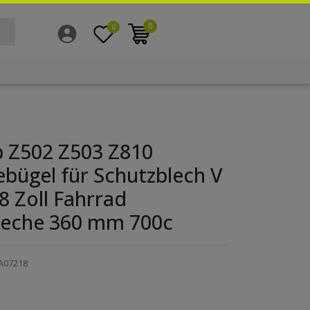
0
0
 Z502 Z503 Z810
bügel für Schutzblech V
8 Zoll Fahrrad
leche 360 mm 700c
A07218