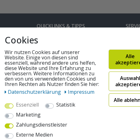
QUICKLINKS & TIPPS
SERVI
Cookies
Kunden-Login
Hilfe 
Bedienungsanleitungen
Versan
Wir nutzen Cookies auf unserer
Alle
Website. Einige von diesen sind
Partnerprogramm
Rahme
akzeptier
essenziell, während andere uns helfen,
diese Website und Ihre Erfahrung zu
Marken
Altger
verbessern. Weitere Informationen zu
Auswah
FAQ
Fahrra
den von uns verwendeten Cookies und
Ihren Rechten als Nutzer finden Sie hier:
akzeptier
Widerruf absenden
Daten­schutz­erklärung
Impressum
Alle ableh
Essenziell
Statistik
© 2026 pentagonsports.de
Marketing
Pentagon Sports GmbH & Co. KG
Zahlungsdienstleister
Daten­schutz­erklärung
Widerrufs­recht
AGB
Externe Medien
* Alle Preise inkl. gesetzlicher Mehrwertsteuer zuzüglich