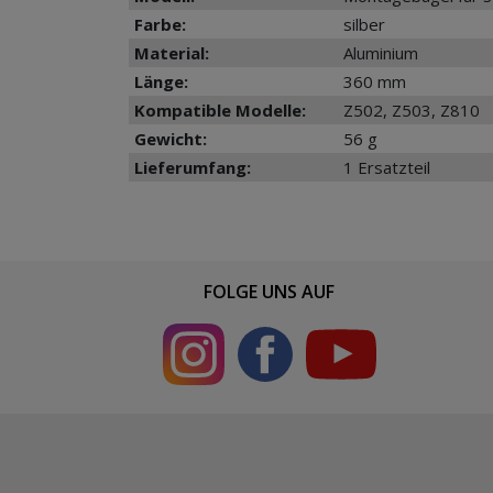
Farbe:
silber
Material:
Aluminium
Länge:
360 mm
Kompatible Modelle:
Z502, Z503, Z810
Gewicht:
56 g
Lieferumfang:
1 Ersatzteil
FOLGE UNS AUF