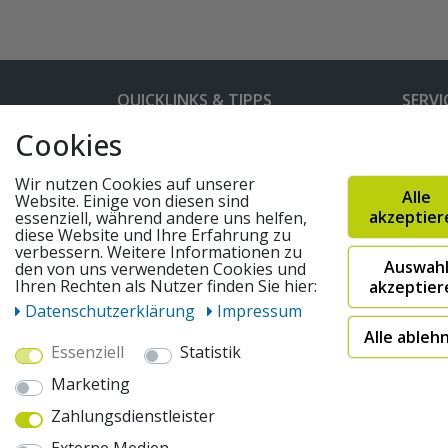
QUICKLINKS & TIPPS
SERVI
Cookies
Kunden-Login
Hilfe 
Bedienungsanleitungen
Versan
Wir nutzen Cookies auf unserer
Alle
Website. Einige von diesen sind
Partnerprogramm
Rahme
akzeptier
essenziell, während andere uns helfen,
diese Website und Ihre Erfahrung zu
Marken
Altger
verbessern. Weitere Informationen zu
Auswah
den von uns verwendeten Cookies und
FAQ
Fahrra
Ihren Rechten als Nutzer finden Sie hier:
akzeptier
Widerruf absenden
Daten­schutz­erklärung
Impressum
Alle ableh
Essenziell
Statistik
© 2026 pentagonsports.de
Marketing
Pentagon Sports GmbH & Co. KG
Zahlungsdienstleister
Daten­schutz­erklärung
Widerrufs­recht
AGB