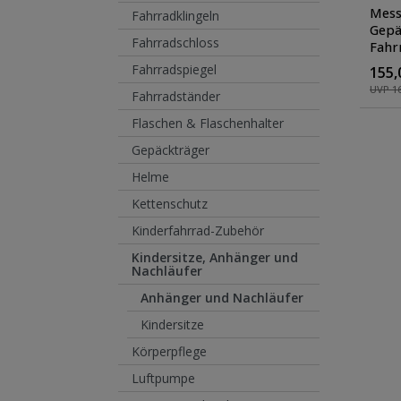
Mess
Fahrradklingeln
Gepä
Fahrradschloss
Fahr
Tran
Fahrradspiegel
155,
Fahr
UVP 16
Fahrradständer
Flaschen & Flaschenhalter
Gepäckträger
Helme
Kettenschutz
Kinderfahrrad-Zubehör
Kindersitze, Anhänger und
Nachläufer
Anhänger und Nachläufer
Kindersitze
Körperpflege
Luftpumpe