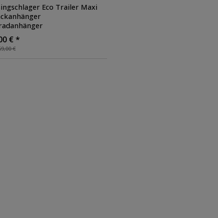
ingschlager Eco Trailer Maxi
ckanhänger
radanhänger
sportanhänger Anhänger
00 € *
rad
9,00 €