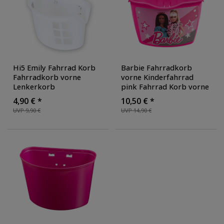
Hi5 Emily Fahrrad Korb
Barbie Fahrradkorb
Fahrradkorb vorne
vorne Kinderfahrrad
Lenkerkorb
pink Fahrrad Korb vorne
Kinderfahrrad
für Kinderrad aus
4,90 € *
10,50 € *
Kinderfahrradkorb
Kunststoff mit Motiv
,
UVP 9,90 €
UVP 14,90 €
Lenker abnehmbar
Farbe: pink