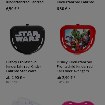
Kinderfahrrad Fahrrad
Kinderfahrrad Fahrrad
Korb Zubehör Fronkorb
Korb Zubehör Fronkorb
6,50 € *
6,50 € *
Radkorb Lenkerkorb
,
Radkorb Lenkerkorb
,
Farbe: glitzerpink
Farbe: helles pink
Disney Frontschild
Disney Kinderfahrrad
Kinderfahrrad Kinder
Frontschild Kinderrad
Fahrrad Star Wars
Cars oder Avengers
Minions Lenkerschild
Schild Motiv Kinder
ab 2,90 € *
ab 2,90 € *
Fahrrad
UVP 9,90 €
UVP 7,90 €