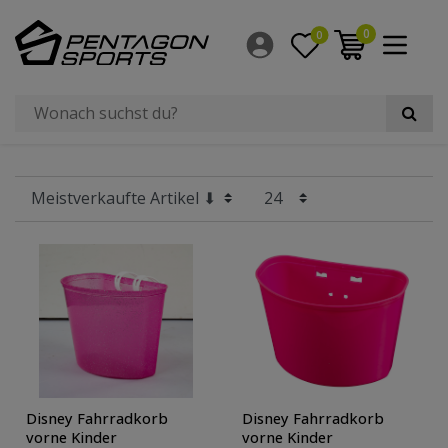
Filter
0
0
×
Hersteller
Preis
Radgröße
Disney Fahrradkorb
Disney Fahrradkorb
vorne Kinder
vorne Kinder