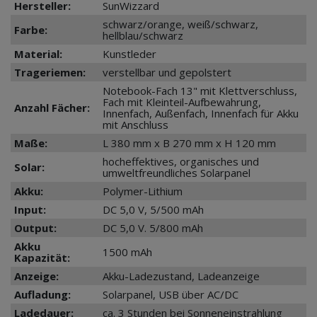
Hersteller:
SunWizzard
schwarz/orange, weiß/schwarz,
Farbe:
hellblau/schwarz
Material:
Kunstleder
Trageriemen:
verstellbar und gepolstert
Notebook-Fach 13" mit Klettverschluss,
Fach mit Kleinteil-Aufbewahrung,
Anzahl Fächer:
Innenfach, Außenfach, Innenfach für Akku
mit Anschluss
Maße:
L 380 mm x B 270 mm x H 120 mm
hocheffektives, organisches und
Solar:
umweltfreundliches Solarpanel
Akku:
Polymer-Lithium
Input:
DC 5,0 V, 5/500 mAh
Output:
DC 5,0 V. 5/800 mAh
Akku
1500 mAh
Kapazität:
Anzeige:
Akku-Ladezustand, Ladeanzeige
Aufladung:
Solarpanel, USB über AC/DC
Ladedauer:
ca. 3 Stunden bei Sonneneinstrahlung