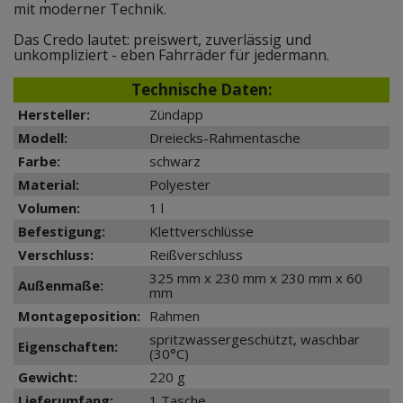
mit moderner Technik.
Das Credo lautet: preiswert, zuverlässig und
unkompliziert - eben Fahrräder für jedermann.
Technische Daten:
Hersteller:
Zündapp
Modell:
Dreiecks-Rahmentasche
Farbe:
schwarz
Material:
Polyester
Volumen:
1 l
Befestigung:
Klettverschlüsse
Verschluss:
Reißverschluss
325 mm x 230 mm x 230 mm x 60
Außenmaße:
mm
Montageposition:
Rahmen
spritzwassergeschützt, waschbar
Eigenschaften:
(30°C)
Gewicht:
220 g
Lieferumfang:
1 Tasche