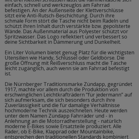
einfach, schnell und werkzeuglos am Fahrrad
befestigen. An der Außenseite der Klettverschlüsse
sitzt eine Anti-Rutsch-Beschichtung. Durch ihre
schmale Form stört die Tasche nicht beim Radeln und
schützt ihren Inhalt durch verstärkte bzw. gepolsterte
Wände. Das Außenmaterial aus Polyester schützt vor
Spritzwasser. Das Logo reflektiert und verbessert so
deine Sichtbarkeit in Dämmerung und Dunkelheit.
Ein Liter Volumen bietet genug Platz für die wichtigsten
Utensilien wie Handy, Schlüssel oder Geldbörse. Die
große Öffnung mit Reißverschluss macht die Tasche
leicht zugänglich, auch wenn sie am Fahrrad befestigt
ist.
Die Nürnberger Traditionsmarke Zündapp, gegründet
1917, machte vor allem durch die Produktion von
erschwinglichen Leichtkrafträdern “für jedermann” auf
sich aufmerksam, die sich besonders durch ihre
Zuverlässigkeit und die für damalige Verhältnisse
hochmoderne Technik auszeichneten. Heute werden
unter dem Namen Zündapp Fahrräder und - in
Anlehnung an die Motorradherstellung - natürlich
moderne E-Bikes sowie Ersatzteile produziert. Alle
Räder, ob E-Bike, Klapprad oder Mountainbike,
entsprechen den traditionellen Standards kombiniert