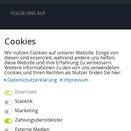
FOLGE UNS AUF
QUICKLINKS & TIPPS
Cookies
SERVICE
Wir nutzen Cookies auf unserer Website. Einige von
diesen sind essenziell, während andere uns helfen,
diese Website und Ihre Erfahrung zu verbessern.
Weitere Informationen zu den von uns verwendeten
UNSERE ANGEBOTE
Cookies und Ihren Rechten als Nutzer finden Sie hier:
Daten­schutz­erklärung
Impressum
ZAHLUNGSWEISEN
Essenziell
Statistik
WIR VERSENDEN MIT
Marketing
Zahlungsdienstleister
AUSZEICHNUNGEN & SICHERHEIT
Externe Medien