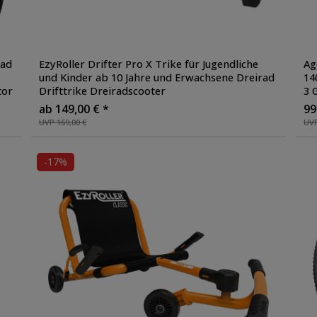
rad
EzyRoller Drifter Pro X Trike für Jugendliche
Ag
und Kinder ab 10 Jahre und Erwachsene Dreirad
14
tor
Drifttrike Dreiradscooter
3 
ab 149,00 € *
99
UVP 169,00 €
UVP
-17%