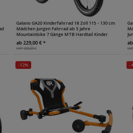
Galano GA20 Kinderfahrrad 18 Zoll 115 - 130 cm
Ga
ad
Mädchen Jungen Fahrrad ab 5 Jahre
Mo
Mountainbike 7 Gänge MTB Hardtail Kinder
Ju
Fahrrad
Ju
ab 229,00 € *
ab
UVP 329,00 €
UVP
-12%
-