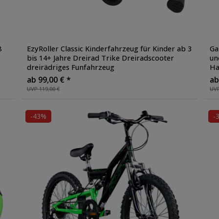
8
EzyRoller Classic Kinderfahrzeug für Kinder ab 3
Ga
bis 14+ Jahre Dreirad Trike Dreiradscooter
un
dreirädriges Funfahrzeug
Ha
ab 99,00 € *
ab
UVP 119,00 €
UVP
-43%
-