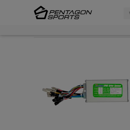
Filter
Suchergebnisse für:
×
Fahrradtyp
Größe Laufrad
Rahmengröße
Hersteller
Bauart Rahmen
Anzahl Gänge
Material Rahmen
Geschlecht