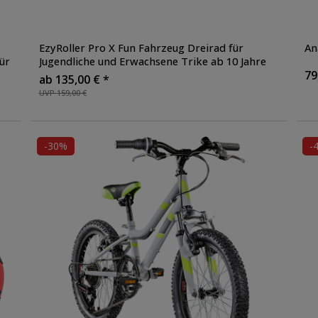
EzyRoller Pro X Fun Fahrzeug Dreirad für
An
ür
Jugendliche und Erwachsene Trike ab 10 Jahre
79
ab 135,00 € *
UVP 159,00 €
-30%
-