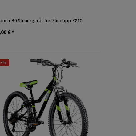
anda B0 Steuergerät für Zündapp Z810
,00 € *
43%