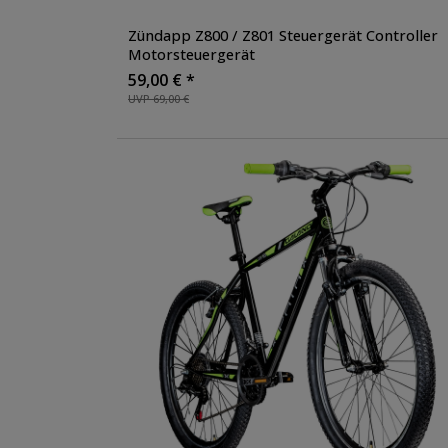
Federweg
Zündapp Z800 / Z801 Steuergerät Controller
Motorsteuergerät
59,00 € *
Grundfarbe
UVP 69,00 €
Preis
Größe
Reifengrößen
Breite Schlauch
Radgröße