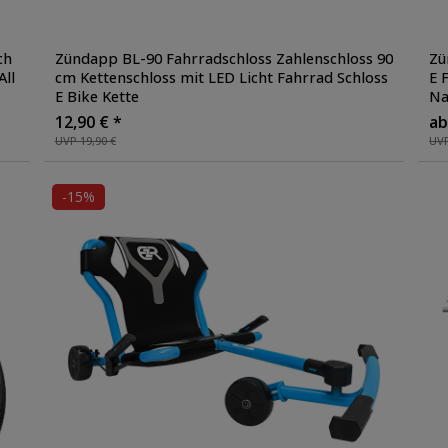
ch
Zündapp BL-90 Fahrradschloss Zahlenschloss 90
Zü
All
cm Kettenschloss mit LED Licht Fahrrad Schloss
E 
E Bike Kette
Na
12,90 € *
ab
UVP 19,90 €
UVP
-15%