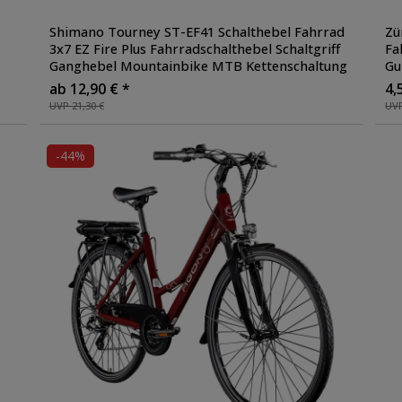
Shimano Tourney ST-EF41 Schalthebel Fahrrad
Zü
3x7 EZ Fire Plus Fahrradschalthebel Schaltgriff
Fa
Ganghebel Mountainbike MTB Kettenschaltung
Gu
ab 12,90 € *
4,
UVP 21,30 €
UVP
-44%