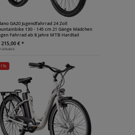
lano GA20 Jugendfahrrad 24 Zoll
untainbike 130 - 145 cm 21 Gänge Mädchen
ngen Fahrrad ab 8 Jahre MTB Hardtail
gendrad V-Brakes
 215,00 € *
 379,00 €
41%