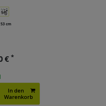
53 cm
*
0 €
In den
Warenkorb