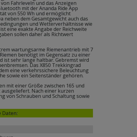
 von Fahrleveln und das Anzeigen
Bluetooth mit der Ananda Ride App
ität von 550 Wh und ermöglicht
 Da neben dem Gesamtgewicht auch das
bedingungen und Wetterverhältnisse wie
ist eine exakte Angabe der Reichweite
aben sollen daher als Richtwert
xtrem wartungsarme Riemenantrieb mit 7
iemen benötigt im Gegensatz zu einer
ist sehr lange haltbar. Gebremst wird
ibenbremsen. Das X850 Trekkingrad
dem eine verkehrssichere Beleuchtung
he sowie ein Seitenständer gehören.
en mit einer Größe zwischen 165 und
 ausgeliefert. Nach einer kurzen
ng von Schrauben und Schaltung sowie
 Daten: