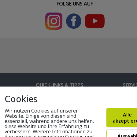
FOLGE UNS AUF
QUICKLINKS & TIPPS
SERVI
Cookies
Kunden-Login
Hilfe 
Bedienungsanleitungen
Versan
Wir nutzen Cookies auf unserer
Alle
Website. Einige von diesen sind
Partnerprogramm
Rahme
akzeptier
essenziell, während andere uns helfen,
diese Website und Ihre Erfahrung zu
Marken
Altger
verbessern. Weitere Informationen zu
Auswah
FAQ
Fahrra
den von uns verwendeten Cookies und