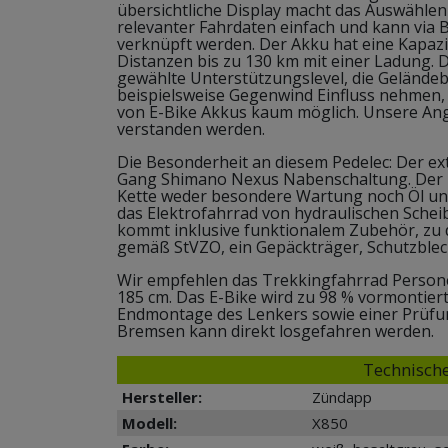
übersichtliche Display macht das Auswählen
relevanter Fahrdaten einfach und kann via 
verknüpft werden. Der Akku hat eine Kapaz
Distanzen bis zu 130 km mit einer Ladung.
gewählte Unterstützungslevel, die Gelände
beispielsweise Gegenwind Einfluss nehmen, 
von E-Bike Akkus kaum möglich. Unsere Ang
verstanden werden.
Die Besonderheit an diesem Pedelec: Der e
Gang Shimano Nexus Nabenschaltung. Der R
Kette weder besondere Wartung noch Öl und 
das Elektrofahrrad von hydraulischen Sche
kommt inklusive funktionalem Zubehör, zu 
gemäß StVZO, ein Gepäckträger, Schutzblec
Wir empfehlen das Trekkingfahrrad Person
185 cm. Das E-Bike wird zu 98 % vormontiert
Endmontage des Lenkers sowie einer Prüfu
Bremsen kann direkt losgefahren werden.
Technische
Hersteller:
Zündapp
Modell:
X850