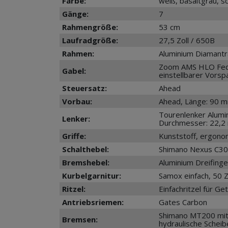
Farbe:
weiß, basaltgrau, 
Gänge:
7
Rahmengröße:
53 cm
Laufradgröße:
27,5 Zoll / 650B
Rahmen:
Aluminium Diamant
Zoom AMS HLO Fed
Gabel:
einstellbarer Vors
Steuersatz:
Ahead
Vorbau:
Ahead, Länge: 90 m
Tourenlenker Alumi
Lenker:
Durchmesser: 22,
Griffe:
Kunststoff, ergono
Schalthebel:
Shimano Nexus C300
Bremshebel:
Aluminium Dreifing
Kurbelgarnitur:
Samox einfach, 50 
Ritzel:
Einfachritzel für G
Antriebsriemen:
Gates Carbon
Shimano MT200 mi
Bremsen:
hydraulische Sche