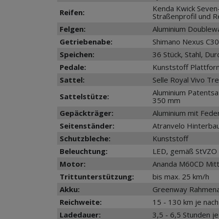
Kenda Kwick Seven-
Reifen:
Straßenprofil und R
Felgen:
Aluminium Doublewa
Getriebenabe:
Shimano Nexus C30
Speichen:
36 Stück, Stahl, D
Pedale:
Kunststoff Plattfo
Sattel:
Selle Royal Vivo Tre
Aluminium Patentsa
Sattelstütze:
350 mm
Gepäckträger:
Aluminium mit Fede
Seitenständer:
Atranvelo Hinterba
Schutzbleche:
Kunststoff
Beleuchtung:
LED, gemäß StVZO
Motor:
Ananda M60CD Mitt
Trittunterstützung:
bis max. 25 km/h
Akku:
Greenway Rahmenakk
Reichweite:
15 - 130 km je nac
Ladedauer:
3,5 - 6,5 Stunden j