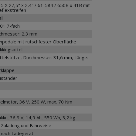
5 X 27,5" x 2,4" / 61-584 / 650B x 41B mit
eflexstreifen
ll
01 7-fach
urchmesser: 2,3 mm
rmpedale mit rutschfester Oberfläche
kkingsattel
ttelstütze, Durchmesser: 31,6 mm, Länge:
rklappe
uständer
elmotor, 36 V, 250 W, max. 70 Nm
u, 36,9 V, 14,9 Ah, 550 Wh, 3,2 kg
h Zuladung und Fahrweise
e nach Ladegerät