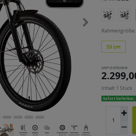
Rahmengröße:
53 cm
UVP 2.979,00 €
2.299,0
Inhalt
1
Stück
Sofort lieferbar.