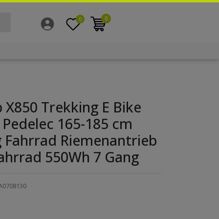
0
0
 X850 Trekking E Bike
l Pedelec 165-185 cm
g Fahrrad Riemenantrieb
fahrrad 550Wh 7 Gang
A0708130