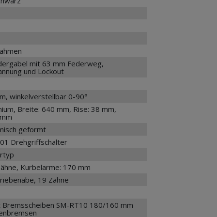
schwarz
rahmen
ergabel mit 63 mm Federweg,
pannung und Lockout
m, winkelverstellbar 0-90°
nium, Breite: 640 mm, Rise: 38 mm,
2 mm
misch geformt
1 Drehgriffschalter
ertyp
Zähne, Kurbelarme: 170 mm
etriebenabe, 19 Zähne
t Bremsscheiben SM-RT10 180/160 mm
ibenbremsen